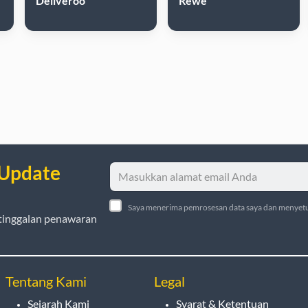
Deliveroo
Rewe
 Update
Saya menerima pemrosesan data saya dan menyetu
tinggalan penawaran
Tentang Kami
Legal
Sejarah Kami
Syarat & Ketentuan