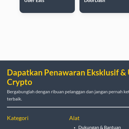
Uber Eats
DoorDash
Dapatkan Penawaran Eksklusif &
Crypto
Bergabunglah dengan ribuan pelanggan dan jangan pernah ke
terbaik.
Kategori
Alat
Dukungan & Bantuan