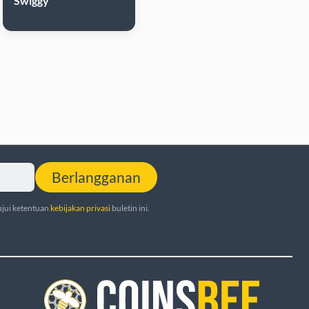
Swiggy
Berlangganan
jui ketentuan
kebijakan privasi
buletin ini.