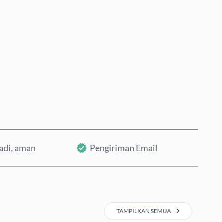
Beli Sekarang
Tambahkan ke Keranjang
badi, aman
Pengiriman Email
TAMPILKAN SEMUA