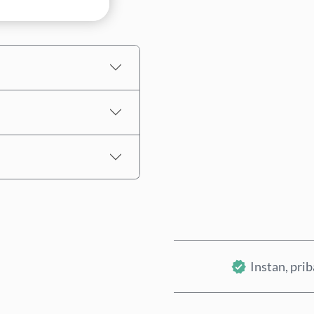
Pilih nominal
Perkiraan harga
Instan, pri