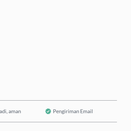
Beli Sekarang
Tambahkan ke Keranjang
badi, aman
Pengiriman Email