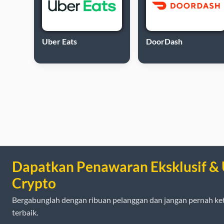
Uber Eats
DoorDash
Dapatkan Penawaran Eksklusif &
Crypto
Bergabunglah dengan ribuan pelanggan dan jangan pernah ke
terbaik.