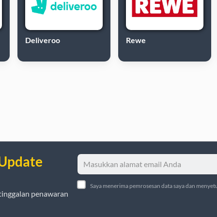
Deliveroo
Rewe
 Update
Saya menerima pemrosesan data saya dan menyetu
tinggalan penawaran