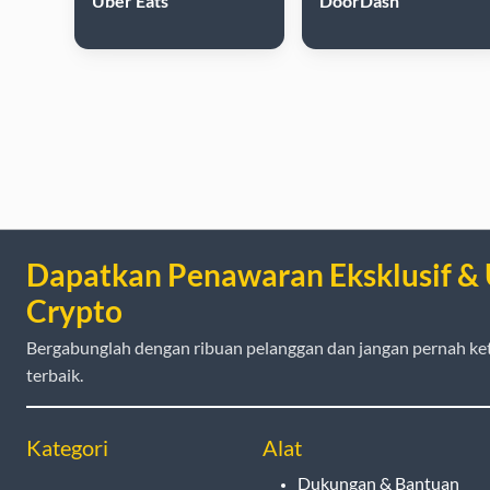
Uber Eats
DoorDash
Dapatkan Penawaran Eksklusif &
Crypto
Bergabunglah dengan ribuan pelanggan dan jangan pernah ke
terbaik.
Kategori
Alat
Dukungan & Bantuan