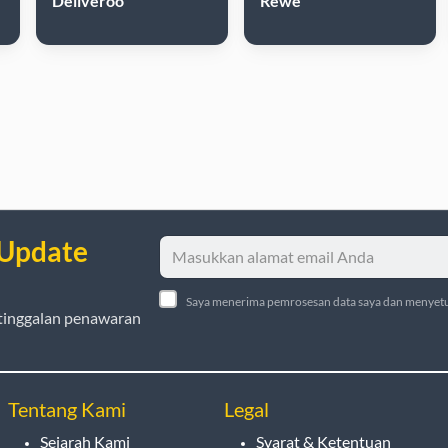
Deliveroo
Rewe
 Update
Saya menerima pemrosesan data saya dan menyetu
tinggalan penawaran
Tentang Kami
Legal
Sejarah Kami
Syarat & Ketentuan