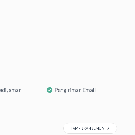
Beli Sekarang
Tambahkan ke Keranjang
badi, aman
Pengiriman Email
TAMPILKAN SEMUA