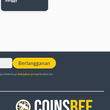
Swiggy
Berlangganan
jui ketentuan
kebijakan privasi
buletin ini.