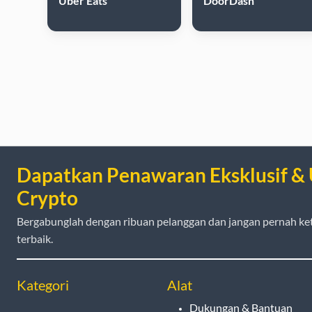
Uber Eats
DoorDash
Dapatkan Penawaran Eksklusif &
Crypto
Bergabunglah dengan ribuan pelanggan dan jangan pernah ke
terbaik.
Kategori
Alat
Dukungan & Bantuan