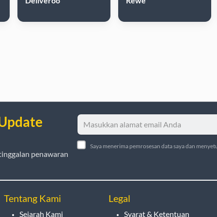
Deliveroo
Rewe
 Update
Saya menerima pemrosesan data saya dan menyetu
tinggalan penawaran
Tentang Kami
Legal
Sejarah Kami
Syarat & Ketentuan