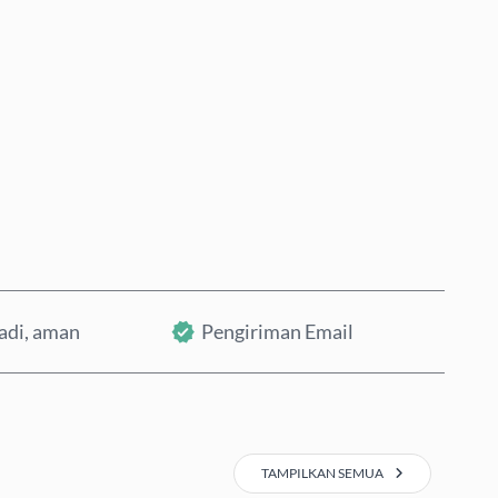
Beli Sekarang
Tambahkan ke Keranjang
badi, aman
Pengiriman Email
TAMPILKAN SEMUA