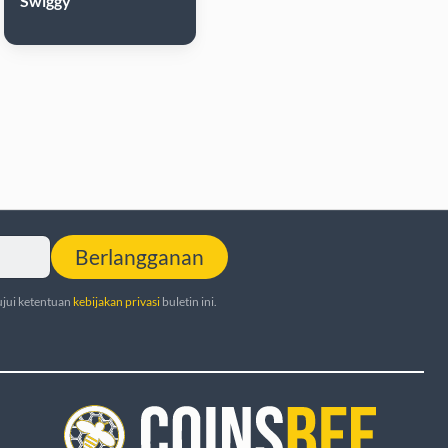
Swiggy
Berlangganan
jui ketentuan
kebijakan privasi
buletin ini.