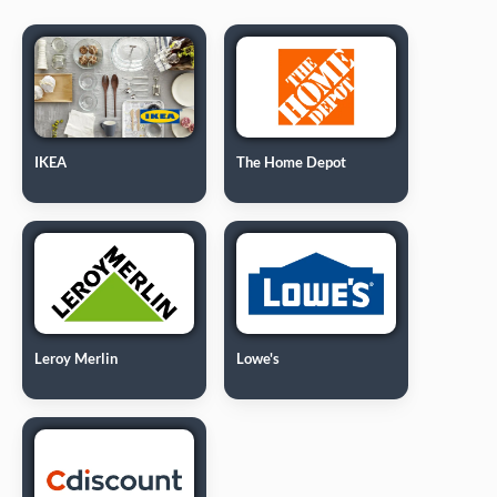
IKEA
The Home Depot
Leroy Merlin
Lowe's