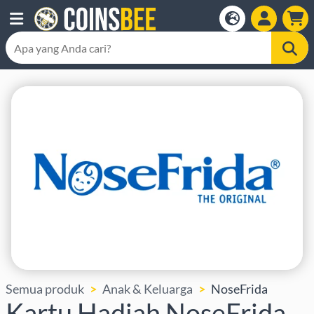
Semua produk
Anak & Keluarga
NoseFrida
Kartu Hadiah NoseFrida