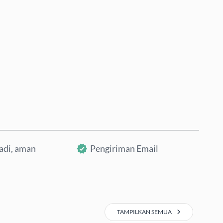
Beli Sekarang
Tambahkan ke Keranjang
badi, aman
Pengiriman Email
TAMPILKAN SEMUA