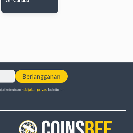
Air Canada
Berlangganan
jui ketentuan
kebijakan privasi
buletin ini.