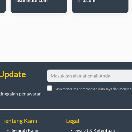
lastminute.com
Trip.com
 Update
Saya menerima pemrosesan data saya dan menyetu
tinggalan penawaran
Tentang Kami
Legal
Sejarah Kami
Syarat & Ketentuan