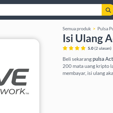
Semua produk
Pulsa P
Isi Ulang A
5.0
(
2
ulasan
)
Beli sekarang
pulsa Act
200 mata uang kripto l
membayar, isi ulang ak
Pilih wilayah
Pilih nominal