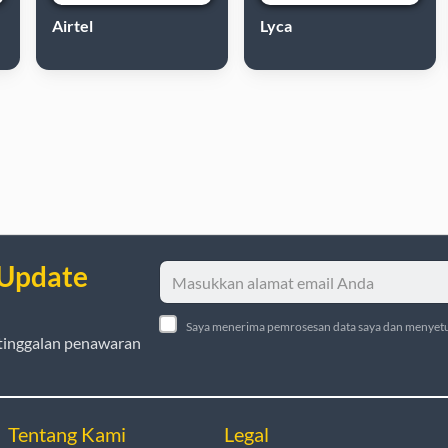
Airtel
Lyca
 Update
Saya menerima pemrosesan data saya dan menyetu
tinggalan penawaran
Tentang Kami
Legal