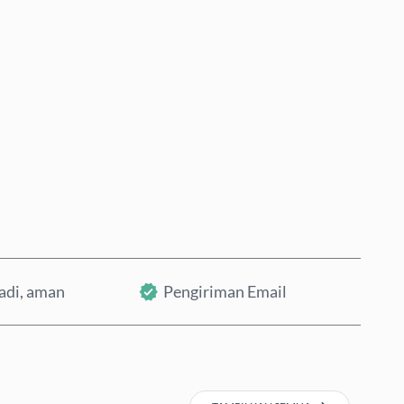
Beli Sekarang
Tambahkan ke Keranjang
badi, aman
Pengiriman Email