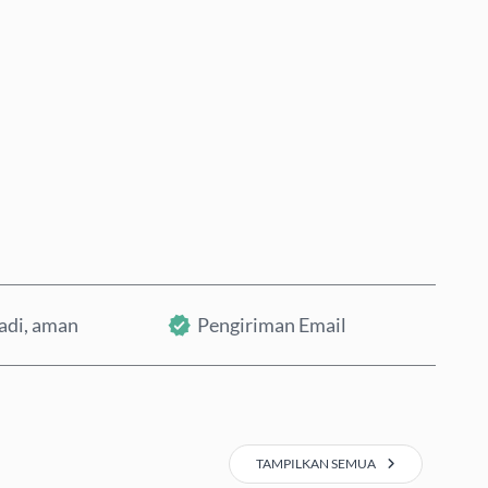
Beli Sekarang
Tambahkan ke Keranjang
badi, aman
Pengiriman Email
TAMPILKAN SEMUA