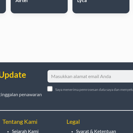
Airtel
Lyca
 Update
Saya menerima pemrosesan data saya dan menyetu
tinggalan penawaran
Tentang Kami
Legal
Sejarah Kami
Syarat & Ketentuan