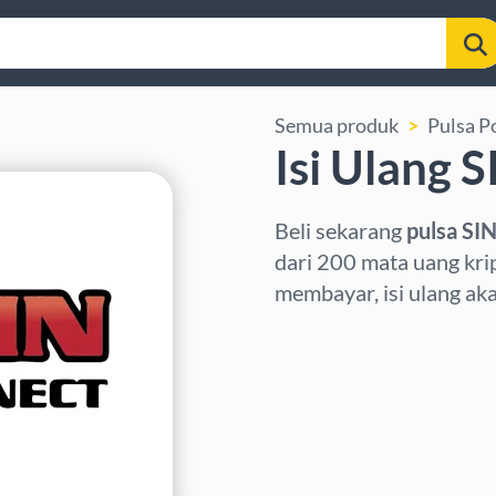
Semua produk
Pulsa P
Isi Ulang 
Beli sekarang
pulsa SI
dari 200 mata uang kri
membayar, isi ulang ak
Pilih wilayah
Pilih nominal