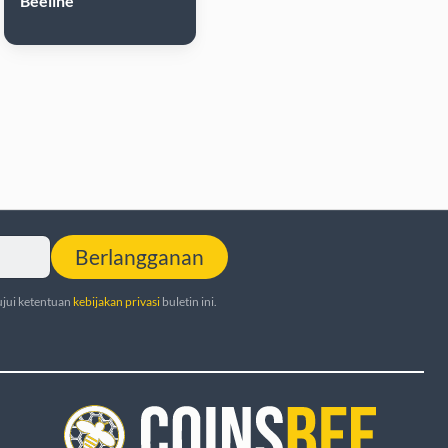
Beeline
Berlangganan
jui ketentuan
kebijakan privasi
buletin ini.