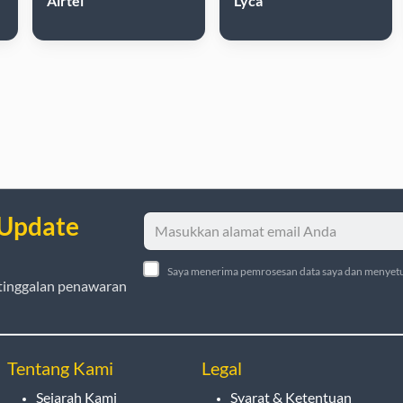
Airtel
Lyca
 Update
Saya menerima pemrosesan data saya dan menyetu
tinggalan penawaran
Tentang Kami
Legal
Sejarah Kami
Syarat & Ketentuan