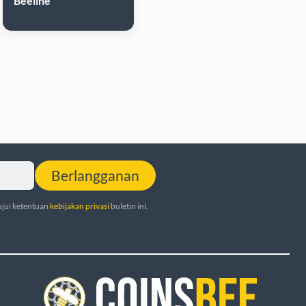
Beeline
Berlangganan
jui ketentuan
kebijakan privasi
buletin ini.