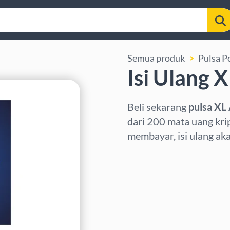
Semua produk
Pulsa P
Isi Ulang 
Beli sekarang
pulsa XL
dari 200 mata uang kri
membayar, isi ulang ak
Pilih wilayah
Pilih nominal