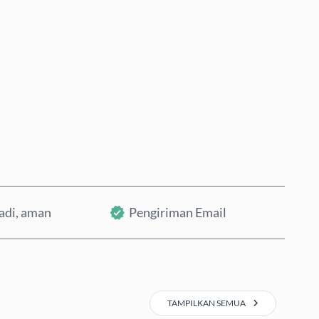
Beli Sekarang
Tambahkan ke Keranjang
badi, aman
Pengiriman Email
TAMPILKAN SEMUA