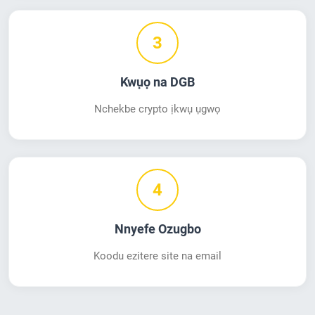
3
Kwụọ na DGB
Nchekbe crypto ịkwụ ụgwọ
4
Nnyefe Ozugbo
Koodu ezitere site na email