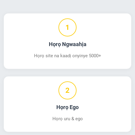
1
Họrọ Ngwaahịa
Họrọ site na kaadị onyinye 5000+
2
Họrọ Ego
Họrọ uru & ego