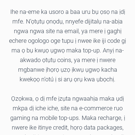
Ihe na-eme ka usoro a baa uru bụ ọsọ na ịdị
mfe. N’ọtụtụ ọnọdụ, nnyefe dijitalụ na-abịa
ngwa ngwa site na email, ya mere ị gaghị
echere ogologo oge tupu ị nwee ike iji code gị
ma ọ bụ kwụọ ụgwọ maka top-up. Anyị na-
akwado ọtụtụ coins, ya mere ị nwere
mgbanwe ịhọrọ ụzọ ịkwụ ụgwọ kacha
kwekọọ n’otú ị si arụ ọrụ kwa ụbọchị.
Ọzọkwa, ọ dị mfe ịzụta ngwaahịa maka ụdị
mkpa dị iche iche, site na e-commerce ruo
gaming na mobile top-ups. Maka recharge, ị
nwere ike itinye credit, họrọ data packages,