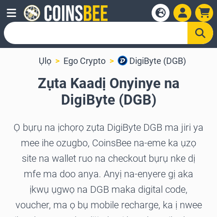
Ụlọ
Ego Crypto
DigiByte (DGB)
Zụta Kaadị Onyinye na
DigiByte (DGB)
Ọ bụrụ na ịchọrọ zụta DigiByte DGB ma jiri ya
mee ihe ozugbo, CoinsBee na-eme ka ụzọ
site na wallet ruo na checkout bụrụ nke dị
mfe ma doo anya. Anyị na-enyere gị aka
ịkwụ ụgwọ na DGB maka digital code,
voucher, ma ọ bụ mobile recharge, ka ị nwee