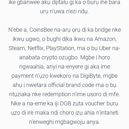
ike gbanwee akụ dijitalụ gị ka ọ bụrụ ihe bara
uru n’ụwa n’ezi ndụ.
N’ebe a, CoinsBee na-arụ ọrụ dị ka bridge nke
ịkwụ ụgwọ, ọ bụghị dịka ikwu na Amazon,
Steam, Netflix, PlayStation, ma ọ bụ Uber na-
anabata crypto ozugbo. Mgbe ị họrọ
ngwaahịa, anyị na-enyere gị aka ime
payment n’ụzọ kwekọrọ na DigiByte, mgbe
ahụ ị nwetara official brand code ma ọ bụ
ntụziaka nke redemption n’ime usoro dị mfe.
Nke a na-eme ka iji DGB zụta voucher bụrụ
ụzọ dị irè maka ndị chọrọ ịzụ ahịa n’ịntanetị
n’enweghị mgbagwoju anya.