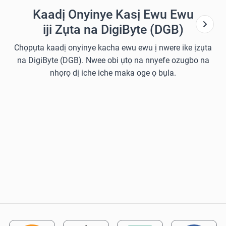
Kaadị Onyinye Kasị Ewu Ewu
iji Zụta na DigiByte (DGB)
Chọpụta kaadị onyinye kacha ewu ewu ị nwere ike ịzụta
na DigiByte (DGB). Nwee obi ụtọ na nnyefe ozugbo na
nhọrọ dị iche iche maka oge ọ bụla.