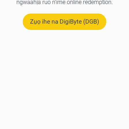
ngwaahịa ruo n’ime online redemption.
Zụọ ihe na DigiByte (DGB)