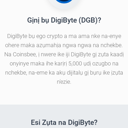
Gịnị bụ DigiByte (DGB)?
DigiByte bụ ego crypto a ma ama nke na-enye
ohere maka azụmahịa ngwa ngwa na nchekbe.
Na Coinsbee, ị nwere ike iji DigiByte gị zụta kaadị
onyinye maka ihe karịrị 5,000 ụdị ozugbo na
nchekbe, na-eme ka akụ dijitalụ gị bụrụ ike ịzụta
n'ezie.
Esi Zụta na DigiByte?