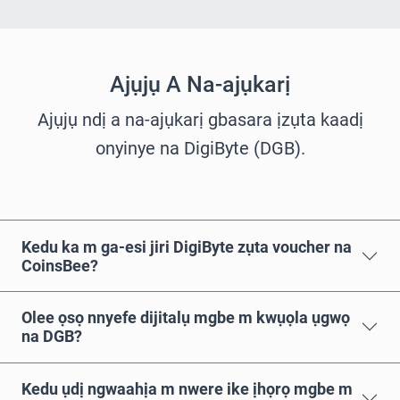
Ajụjụ A Na-ajụkarị
Ajụjụ ndị a na-ajụkarị gbasara ịzụta kaadị
onyinye na DigiByte (DGB).
Kedu ka m ga-esi jiri DigiByte zụta voucher na
CoinsBee?
Olee ọsọ nnyefe dijitalụ mgbe m kwụọla ụgwọ
na DGB?
Kedu ụdị ngwaahịa m nwere ike ịhọrọ mgbe m