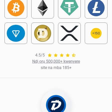
4.5/5
Ndị ọrụ 500,000+ kwenyere
site na mba 185+