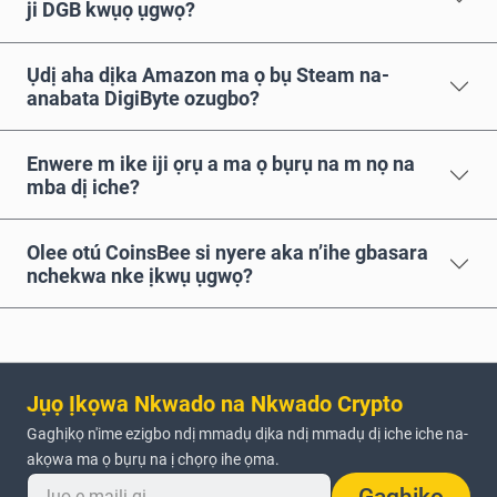
ji DGB kwụọ ụgwọ?
Ụdị aha dịka Amazon ma ọ bụ Steam na-
anabata DigiByte ozugbo?
Enwere m ike iji ọrụ a ma ọ bụrụ na m nọ na
mba dị iche?
Olee otú CoinsBee si nyere aka n’ihe gbasara
nchekwa nke ịkwụ ụgwọ?
Jụọ Ịkọwa Nkwado na Nkwado Crypto
Gaghịkọ n'ime ezigbo ndị mmadụ dịka ndị mmadụ dị iche iche na-
akọwa ma ọ bụrụ na ị chọrọ ihe ọma.
Gaghịkọ