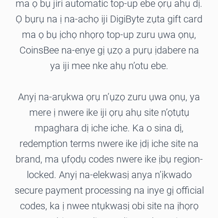
ma ọ bụ jiri automatic top-up ebe ọrụ ahụ dị.
Ọ bụrụ na ị na-achọ iji DigiByte zụta gift card
ma ọ bụ ịchọ nhọrọ top-up zuru ụwa ọnụ,
CoinsBee na-enye gị ụzọ a pụrụ ịdabere na
ya iji mee nke ahụ n’otu ebe.
Anyị na-arụkwa ọrụ n’ụzọ zuru ụwa ọnụ, ya
mere ị nwere ike iji ọrụ ahụ site n’ọtụtụ
mpaghara dị iche iche. Ka o sina dị,
redemption terms nwere ike ịdị iche site na
brand, ma ụfọdụ codes nwere ike ịbụ region-
locked. Anyị na-elekwasị anya n’ịkwado
secure payment processing na inye gị official
codes, ka ị nwee ntụkwasị obi site na ịhọrọ