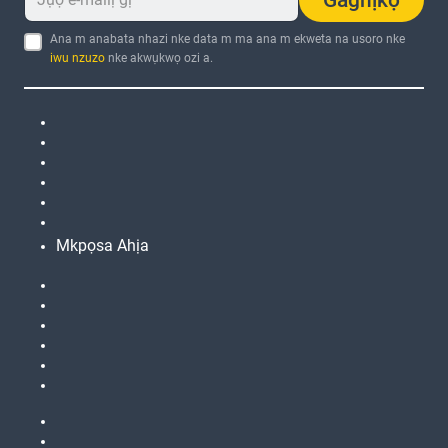
Ana m anabata nhazi nke data m ma ana m ekweta na usoro nke
iwu nzuzo
nke akwụkwọ ozi a.
Mkpọsa Ahịa