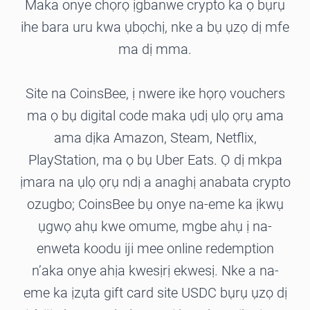
Maka onye chọrọ ịgbanwe crypto ka ọ bụrụ
ihe bara uru kwa ụbọchị, nke a bụ ụzọ dị mfe
ma dị mma.
Site na CoinsBee, ị nwere ike họrọ vouchers
ma ọ bụ digital code maka ụdị ụlọ ọrụ ama
ama dịka Amazon, Steam, Netflix,
PlayStation, ma ọ bụ Uber Eats. Ọ dị mkpa
ịmara na ụlọ ọrụ ndị a anaghị anabata crypto
ozugbo; CoinsBee bụ onye na-eme ka ịkwụ
ụgwọ ahụ kwe omume, mgbe ahụ ị na-
enweta koodu iji mee online redemption
n’aka onye ahịa kwesịrị ekwesị. Nke a na-
eme ka ịzụta gift card site USDC bụrụ ụzọ dị