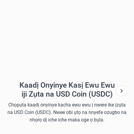
Kaadị Onyinye Kasị Ewu Ewu
iji Zụta na USD Coin (USDC)
Chọpụta kaadị onyinye kacha ewu ewu ị nwere ike ịzụta
na USD Coin (USDC). Nwee obi ụtọ na nnyefe ozugbo na
nhọrọ dị iche iche maka oge ọ bụla.