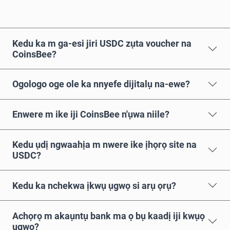
Kedu ka m ga-esi jiri USDC zụta voucher na
CoinsBee?
Ogologo oge ole ka nnyefe dijitalụ na-ewe?
Enwere m ike iji CoinsBee n'ụwa niile?
Kedu ụdị ngwaahịa m nwere ike ịhọrọ site na
USDC?
Kedu ka nchekwa ịkwụ ụgwọ si arụ ọrụ?
Achọrọ m akaụntụ bank ma ọ bụ kaadị iji kwụọ
ụgwọ?