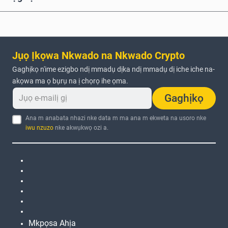
Jụọ Ịkọwa Nkwado na Nkwado Crypto
Gaghịkọ n'ime ezigbo ndị mmadụ dịka ndị mmadụ dị iche iche na-
akọwa ma ọ bụrụ na ị chọrọ ihe ọma.
Gaghịkọ
Ana m anabata nhazi nke data m ma ana m ekweta na usoro nke
iwu nzuzo
nke akwụkwọ ozi a.
Mkpọsa Ahịa