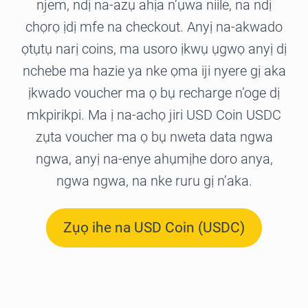
njem, ndị na-azụ ahịa n’ụwa niile, na ndị
chọrọ ịdị mfe na checkout. Anyị na-akwado
ọtụtụ narị coins, ma usoro ịkwụ ụgwọ anyị dị
nchebe ma hazie ya nke ọma iji nyere gị aka
ịkwado voucher ma ọ bụ recharge n’oge dị
mkpirikpi. Ma ị na-achọ jiri USD Coin USDC
zụta voucher ma ọ bụ nweta data ngwa
ngwa, anyị na-enye ahụmịhe doro anya,
ngwa ngwa, na nke ruru gị n’aka.
Zụọ ihe na USD Coin (USDC)