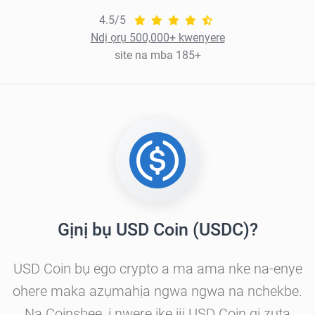
4.5/5
Ndị ọrụ 500,000+ kwenyere
site na mba 185+
Gịnị bụ USD Coin (USDC)?
USD Coin bụ ego crypto a ma ama nke na-enye
ohere maka azụmahịa ngwa ngwa na nchekbe.
Na Coinsbee, ị nwere ike iji USD Coin gị zụta