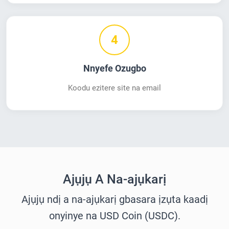
4
Nnyefe Ozugbo
Koodu ezitere site na email
Ajụjụ A Na-ajụkarị
Ajụjụ ndị a na-ajụkarị gbasara ịzụta kaadị
onyinye na USD Coin (USDC).