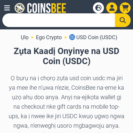
Ụlọ
Ego Crypto
USD Coin (USDC)
Zụta Kaadị Onyinye na USD
Coin (USDC)
Ọ bụrụ na ị chọrọ zụta usd coin usdc ma jiri
ya mee ihe n’ụwa n'ezie, CoinsBee na-eme ka
ụzọ ahụ doo anya. Anyị na-ejikọta wallet gị
na checkout nke gift cards na mobile top-
ups, ka ị nwee ike jiri USDC kwụọ ụgwọ ngwa
ngwa, n’enweghị usoro mgbagwoju anya.