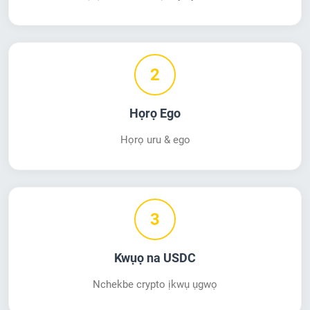
2
Họrọ Ego
Họrọ uru & ego
3
Kwụọ na USDC
Nchekbe crypto ịkwụ ụgwọ