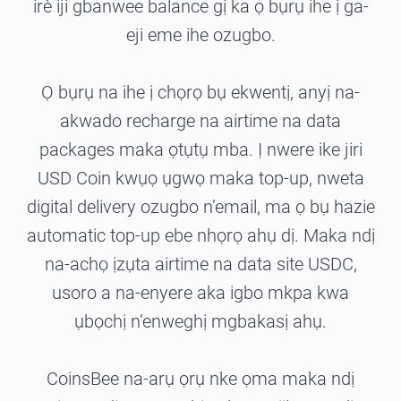
irè iji gbanwee balance gị ka ọ bụrụ ihe ị ga-
eji eme ihe ozugbo.
Ọ bụrụ na ihe ị chọrọ bụ ekwentị, anyị na-
akwado recharge na airtime na data
packages maka ọtụtụ mba. Ị nwere ike jiri
USD Coin kwụọ ụgwọ maka top-up, nweta
digital delivery ozugbo n’email, ma ọ bụ hazie
automatic top-up ebe nhọrọ ahụ dị. Maka ndị
na-achọ ịzụta airtime na data site USDC,
usoro a na-enyere aka igbo mkpa kwa
ụbọchị n’enweghị mgbakasị ahụ.
CoinsBee na-arụ ọrụ nke ọma maka ndị