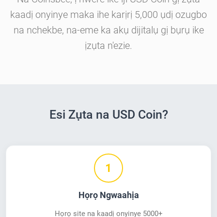
kaadị onyinye maka ihe karịrị 5,000 ụdị ozugbo
na nchekbe, na-eme ka akụ dijitalụ gị bụrụ ike
ịzụta n'ezie.
Esi Zụta na USD Coin?
1
Họrọ Ngwaahịa
Họrọ site na kaadị onyinye 5000+