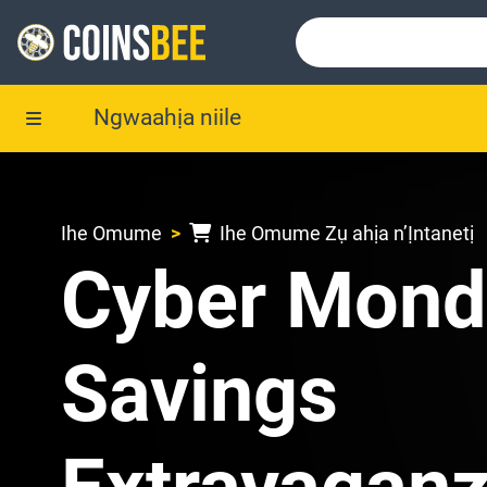
Ngwaahịa niile
Ihe Omume
Ihe Omume Zụ ahịa n’Ịntanetị
Cyber Mond
Savings