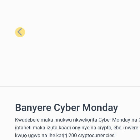
Nke gara aga
Banyere Cyber Monday
Kwadebere maka nnukwu nkwekọrịta Cyber Monday na 
ịntanetị maka ịzụta kaadị onyinye na crypto, ebe ị nwe
kwụọ ụgwọ na ihe karịrị 200 cryptocurrencies!