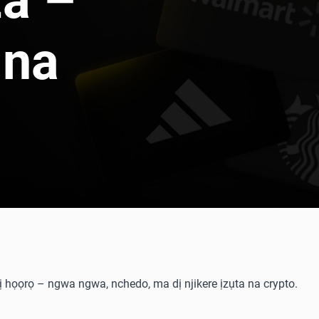
za –
 na
 họọrọ – ngwa ngwa, nchedo, ma dị njikere ịzụta na crypto.