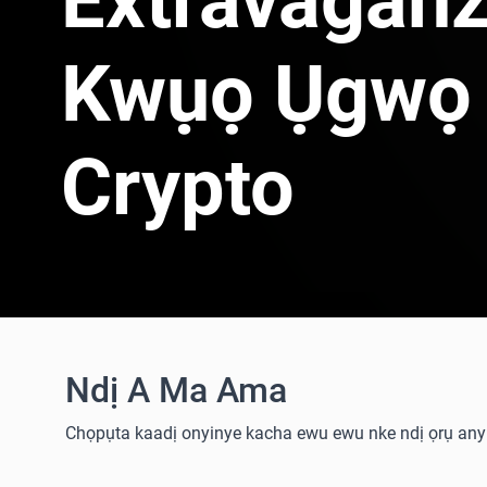
Extravagan
Kwụọ Ụgwọ
Crypto
Ndị A Ma Ama
Chọpụta kaadị onyinye kacha ewu ewu nke ndị ọrụ anyị