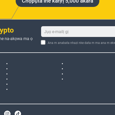
Chọpụta ihe karịrị 5,000 akara
ypto
che na-akọwa ma ọ
Ana m anabata nhazi nke data m ma ana m ekw