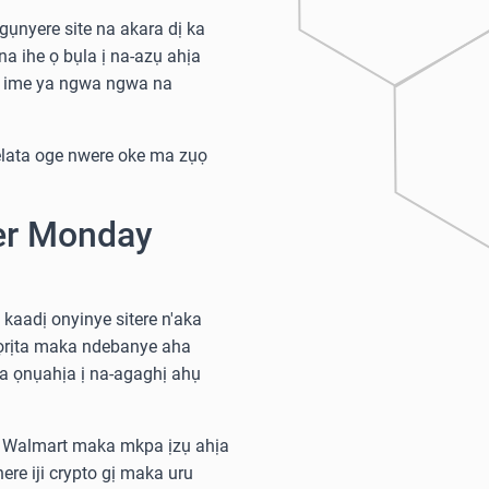
gụnyere site na akara dị ka
na ihe ọ bụla ị na-azụ ahịa
ke ime ya ngwa ngwa na
elata oge nwere oke ma zụọ
er Monday
kaadị onyinye sitere n'aka
ọrịta maka ndebanye aha
na ọnụahịa ị na-agaghị ahụ
ị Walmart maka mkpa ịzụ ahịa
here iji crypto gị maka uru