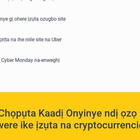
nye gị ohere ịzụta ozugbo site
rịta na ihe niile site na Uber
ata Cyber Monday na-enweghị
Chọpụta Kaadị Onyinye ndị ọzọ 
ere ike ịzụta na cryptocurrenc