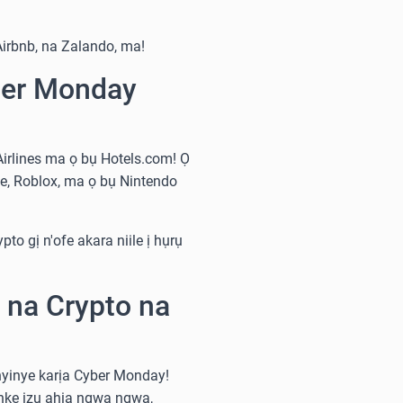
Airbnb, na Zalando, ma!
ber Monday
irlines ma ọ bụ Hotels.com! Ọ
e, Roblox, ma ọ bụ Nintendo
to gị n'ofe akara niile ị hụrụ
 na Crypto na
nyinye karịa Cyber Monday!
nke ịzụ ahịa ngwa ngwa,