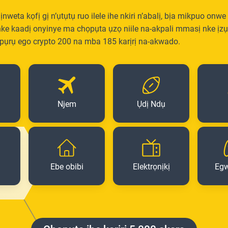
 ịnweta kọfị gị n’ụtụtụ ruo ilele ihe nkiri n’abalị, bịa mikpuo onwe 
ke kaadị onyinye ma chọpụta ụzọ niile na-akpali mmasị nke ịzụ
pụrụ ego crypto 200 na mba 185 karịrị na-akwado.
Njem
Ụdị Ndụ
Ebe obibi
Elektrọnịkị
Eg