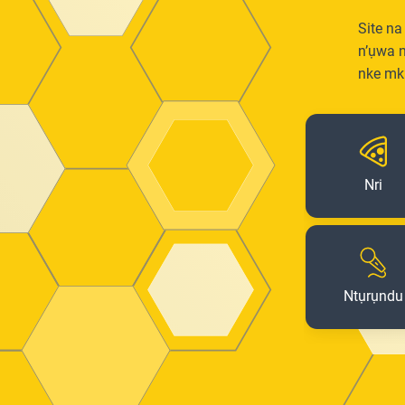
Site na
n’ụwa n
nke mk
Nri
Ntụrụndu