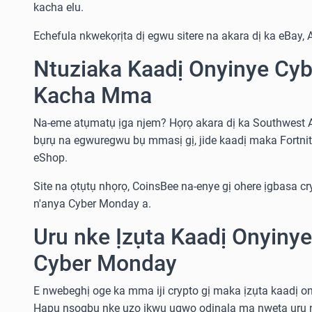
kacha elu.
Echefula nkwekọrịta dị egwu sitere na akara dị ka eBay, 
Ntuziaka Kaadị Onyinye Cy
Kacha Mma
Na-eme atụmatụ ịga njem? Họrọ akara dị ka Southwest A
bụrụ na egwuregwu bụ mmasị gị, jide kaadị maka Fortnit
eShop.
Site na ọtụtụ nhọrọ, CoinsBee na-enye gị ohere ịgbasa cryp
n'anya Cyber Monday a.
Uru nke Ịzụta Kaadị Onyinye
Cyber Monday
E nwebeghị oge ka mma iji crypto gị maka ịzụta kaadị o
Hapụ nsogbu nke ụzọ ịkwụ ụgwọ ọdịnala ma nweta uru 