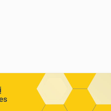
ị
ies