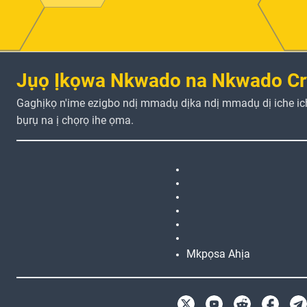
Jụọ Ịkọwa Nkwado na Nkwado Cr
Gaghịkọ n'ime ezigbo ndị mmadụ dịka ndị mmadụ dị iche i
bụrụ na ị chọrọ ihe ọma.
Mkpọsa Ahịa