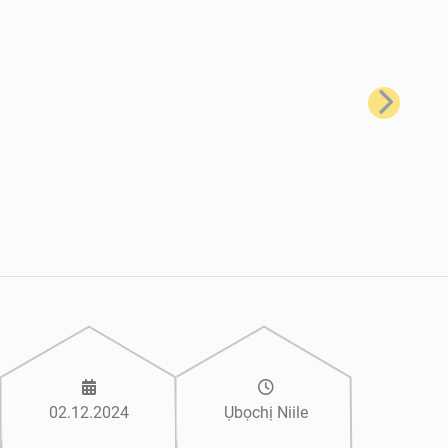
Nke na-eso
02.12.2024
Ụbọchị Niile