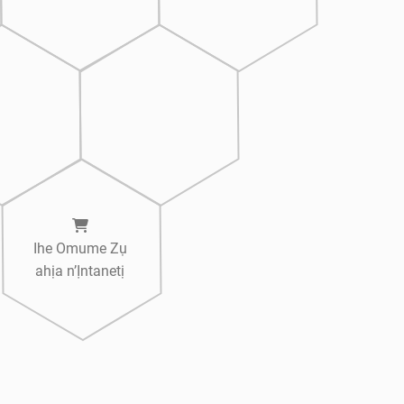
Ihe Omume Zụ
ahịa n’Ịntanetị