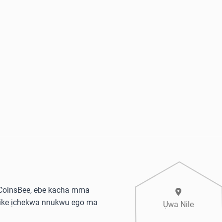
CoinsBee, ebe kacha mma
re ike ịchekwa nnukwu ego ma
Ụwa Nile