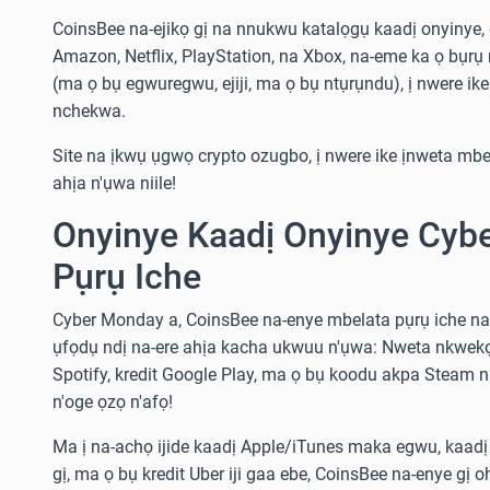
CoinsBee na-ejikọ gị na nnukwu katalọgụ kaadị onyinye, 
Amazon, Netflix, PlayStation, na Xbox, na-eme ka ọ bụrụ 
(ma ọ bụ egwuregwu, ejiji, ma ọ bụ ntụrụndu), ị nwere i
nchekwa.
Site na ịkwụ ụgwọ crypto ozugbo, ị nwere ike ịnweta mb
ahịa n'ụwa niile!
Onyinye Kaadị Onyinye Cyb
Pụrụ Iche
Cyber Monday a, CoinsBee na-enye mbelata pụrụ iche na 
ụfọdụ ndị na-ere ahịa kacha ukwuu n'ụwa: Nweta nkwek
Spotify, kredit Google Play, ma ọ bụ koodu akpa Steam 
n'oge ọzọ n'afọ!
Ma ị na-achọ ijide kaadị Apple/iTunes maka egwu, kaad
gị, ma ọ bụ kredit Uber iji gaa ebe, CoinsBee na-enye gị o