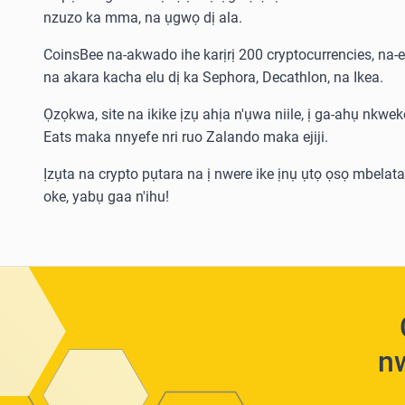
nzuzo ka mma, na ụgwọ dị ala.
CoinsBee na-akwado ihe karịrị 200 cryptocurrencies, na-e
na akara kacha elu dị ka Sephora, Decathlon, na Ikea.
Ọzọkwa, site na ikike ịzụ ahịa n'ụwa niile, ị ga-ahụ nkwekọ
Eats maka nnyefe nri ruo Zalando maka ejiji.
Ịzụta na crypto pụtara na ị nwere ike ịnụ ụtọ ọsọ mbel
oke, yabụ gaa n'ihu!
nw