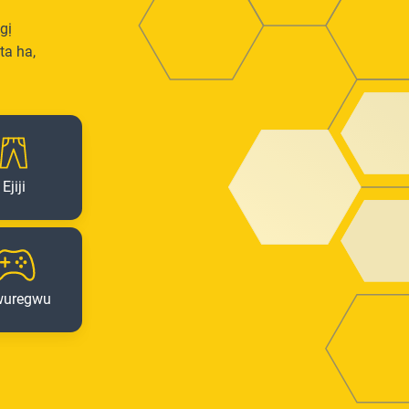
gị
ta ha,
Ejiji
wuregwu