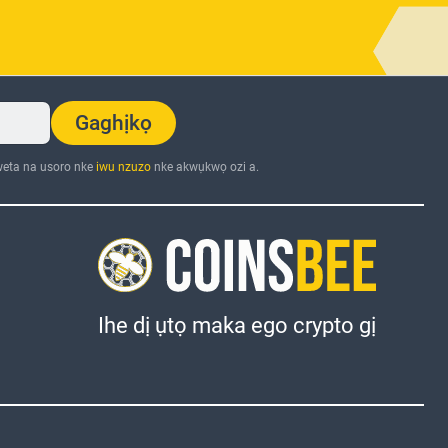
Gaghịkọ
eta na usoro nke
iwu nzuzo
nke akwụkwọ ozi a.
Ihe dị ụtọ maka ego crypto gị