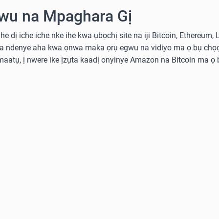
wu na Mpaghara Gị
he dị iche iche nke ihe kwa ụbọchị site na iji Bitcoin, Ethereum,
ka ndenye aha kwa ọnwa maka ọrụ egwu na vidiyo ma ọ bụ chọọ
aatụ, ị nwere ike ịzụta kaadị onyinye Amazon na Bitcoin ma ọ b