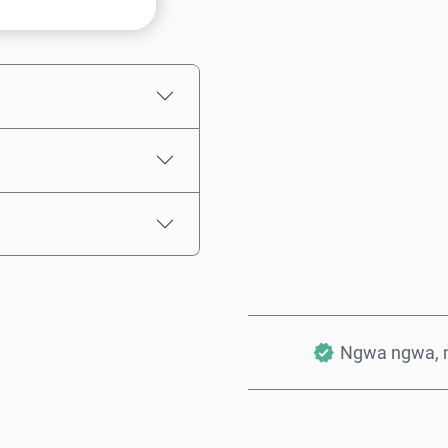
Ọnụahịa E Kwadoro
Ngwa ngwa, 