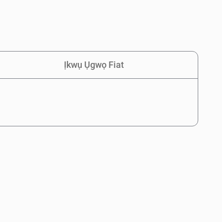
Ịkwụ Ụgwọ Fiat