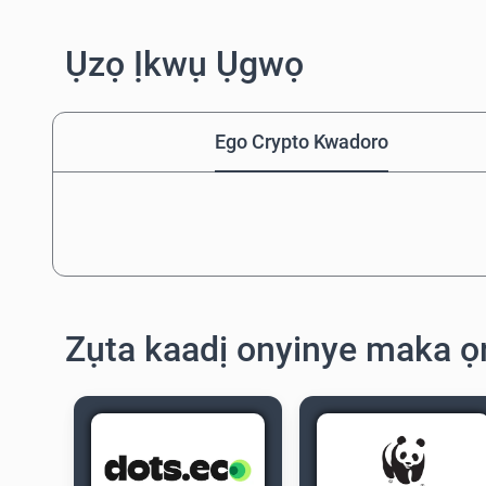
Ụzọ Ịkwụ Ụgwọ
Ego Crypto Kwadoro
Zụta kaadị onyinye maka ọ