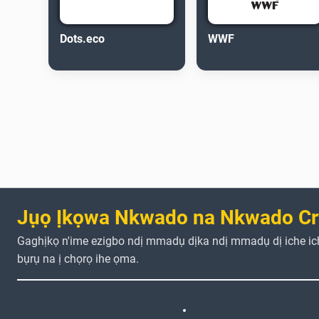
Dots.eco
WWF
Jụọ Ịkọwa Nkwado na Nkwado Cr
Gaghịkọ n'ime ezigbo ndị mmadụ dịka ndị mmadụ dị iche i
bụrụ na ị chọrọ ihe ọma.