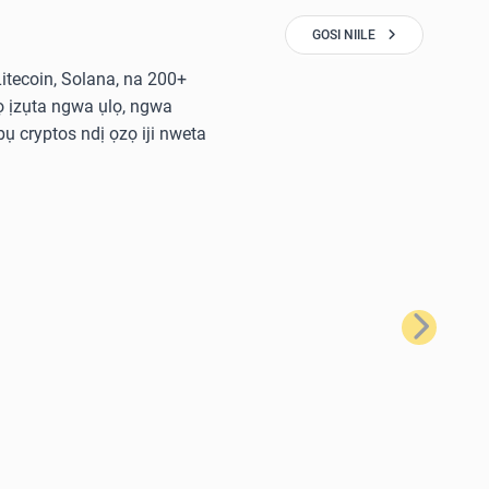
GOSI NIILE
 Litecoin, Solana, na 200+
 ịzụta ngwa ụlọ, ngwa
ụ cryptos ndị ọzọ iji nweta
Nke na-eso