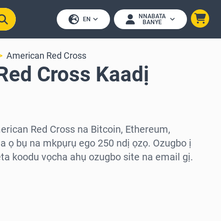
NNABATA
EN
BANYE
American Red Cross
Red Cross Kaadị
erican Red Cross na Bitcoin, Ethereum,
 ọ bụ na mkpụrụ ego 250 ndị ọzọ. Ozugbo ị
ta koodu vọcha ahụ ozugbo site na email gị.