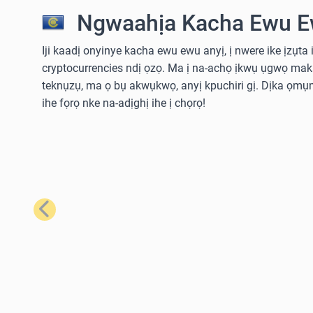
Ngwaahịa Kacha Ewu E
Iji kaadị onyinye kacha ewu ewu anyị, ị nwere ike ịzụta i
cryptocurrencies ndị ọzọ. Ma ị na-achọ ịkwụ ụgwọ ma
teknụzụ, ma ọ bụ akwụkwọ, anyị kpuchiri gị. Dịka ọmụm
ihe fọrọ nke na-adịghị ihe ị chọrọ!
Nke gara aga