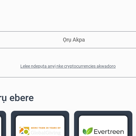
Ọrụ Akpa
Lelee ndepụta anyị nke cryptocurrencies akwadoro
rụ ebere