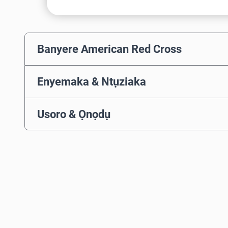
Banyere American Red Cross
Enyemaka & Ntụziaka
Usoro & Ọnọdụ