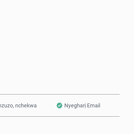
Zụta Ugbu a
Tinye na Cart
nzuzo, nchekwa
Nyegharị Email