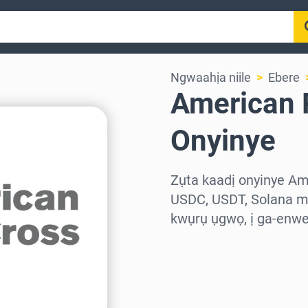
Ngwaahịa niile
Ebere
American 
Onyinye
Zụta kaadị onyinye Am
USDC, USDT, Solana ma
kwụrụ ụgwọ, ị ga-enwe
Họrọ mpaghara
Họrọ ego