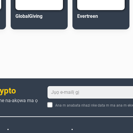
GlobalGiving
Evertreen
ypto
che na-akọwa ma ọ
Ana m anabata nhazi nke data m ma ana m ekw