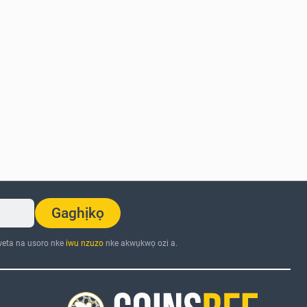
Gaghịkọ
eta na usoro nke
iwu nzuzo
nke akwụkwọ ozi a.