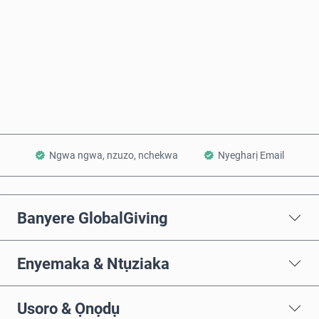
Zụta Ugbu a
Tinye na Cart
Ngwa ngwa, nzuzo, nchekwa
Nyegharị Email
Banyere GlobalGiving
Enyemaka & Ntụziaka
Usoro & Ọnọdụ