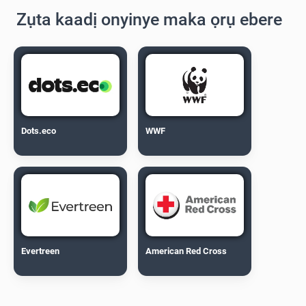
Zụta kaadị onyinye maka ọrụ ebere
Dots.eco
WWF
Evertreen
American Red Cross