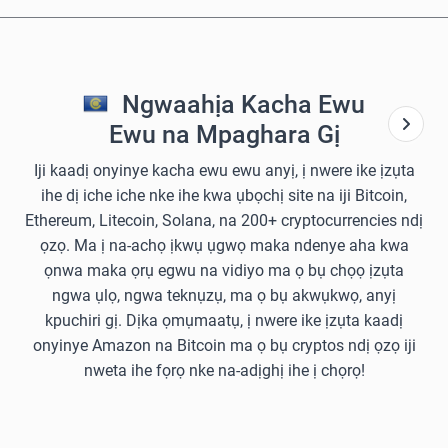
Ngwaahịa Kacha Ewu
Ewu na Mpaghara Gị
Iji kaadị onyinye kacha ewu ewu anyị, ị nwere ike ịzụta
ihe dị iche iche nke ihe kwa ụbọchị site na iji Bitcoin,
Ethereum, Litecoin, Solana, na 200+ cryptocurrencies ndị
ọzọ. Ma ị na-achọ ịkwụ ụgwọ maka ndenye aha kwa
ọnwa maka ọrụ egwu na vidiyo ma ọ bụ chọọ ịzụta
ngwa ụlọ, ngwa teknụzụ, ma ọ bụ akwụkwọ, anyị
kpuchiri gị. Dịka ọmụmaatụ, ị nwere ike ịzụta kaadị
onyinye Amazon na Bitcoin ma ọ bụ cryptos ndị ọzọ iji
nweta ihe fọrọ nke na-adịghị ihe ị chọrọ!