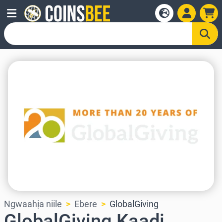
Ngwaahịa niile
Ebere
GlobalGiving
GlobalGiving Kaadị