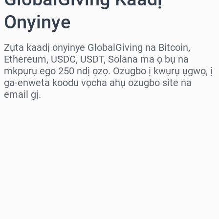
Onyinye
Zụta kaadị onyinye GlobalGiving na Bitcoin,
Ethereum, USDC, USDT, Solana ma ọ bụ na
mkpụrụ ego 250 ndị ọzọ. Ozugbo ị kwụrụ ụgwọ, ị
ga-enweta koodu vọcha ahụ ozugbo site na
email gị.
Họrọ mpaghara
Họrọ ego
Ọnụahịa E Kwadoro