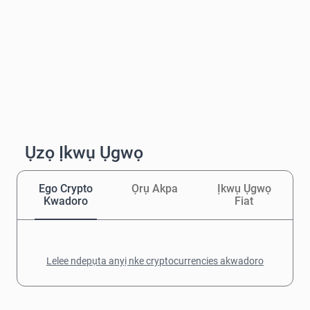
Ụzọ Ịkwụ Ụgwọ
Ego Crypto
Ọrụ Akpa
Ịkwụ Ụgwọ
Kwadoro
Fiat
Lelee ndepụta anyị nke cryptocurrencies akwadoro