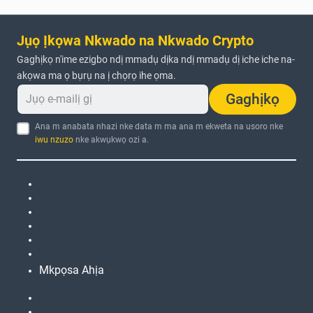
Jụọ Ịkọwa Nkwado na Nkwado Crypto
Gaghịkọ n'ime ezigbo ndị mmadụ dịka ndị mmadụ dị iche iche na-
akọwa ma ọ bụrụ na ị chọrọ ihe ọma.
Gaghịkọ
Ana m anabata nhazi nke data m ma ana m ekweta na usoro nke
iwu nzuzo
nke akwụkwọ ozi a.
Mkpọsa Ahịa