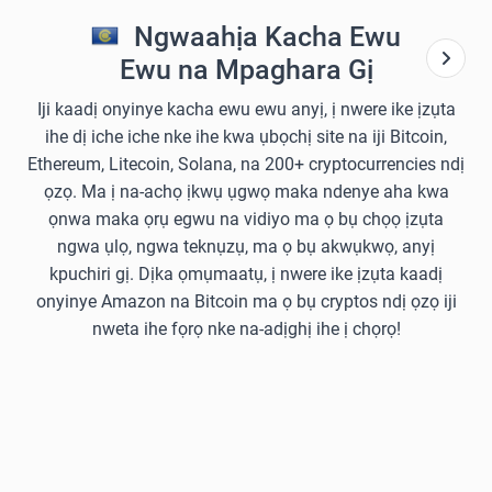
Ngwaahịa Kacha Ewu
Ewu na Mpaghara Gị
Iji kaadị onyinye kacha ewu ewu anyị, ị nwere ike ịzụta
ihe dị iche iche nke ihe kwa ụbọchị site na iji Bitcoin,
Ethereum, Litecoin, Solana, na 200+ cryptocurrencies ndị
ọzọ. Ma ị na-achọ ịkwụ ụgwọ maka ndenye aha kwa
ọnwa maka ọrụ egwu na vidiyo ma ọ bụ chọọ ịzụta
ngwa ụlọ, ngwa teknụzụ, ma ọ bụ akwụkwọ, anyị
kpuchiri gị. Dịka ọmụmaatụ, ị nwere ike ịzụta kaadị
onyinye Amazon na Bitcoin ma ọ bụ cryptos ndị ọzọ iji
nweta ihe fọrọ nke na-adịghị ihe ị chọrọ!