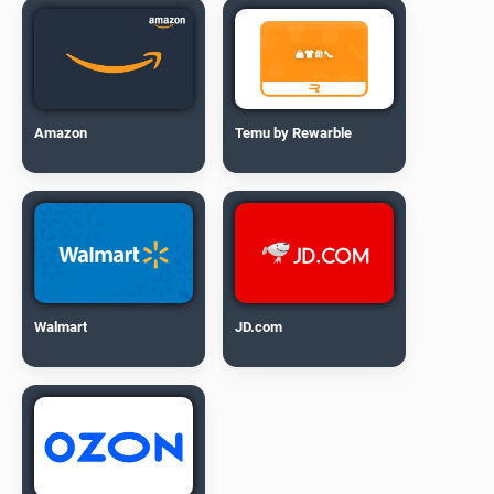
Amazon
Temu by Rewarble
Walmart
JD.com