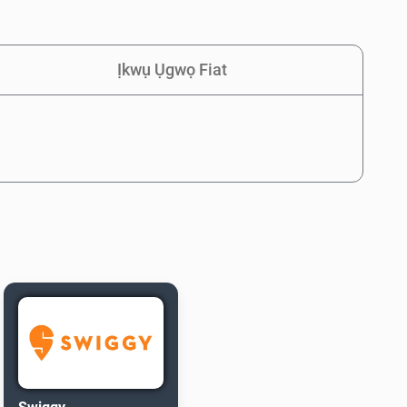
Ịkwụ Ụgwọ Fiat