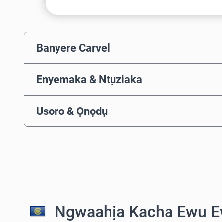
Banyere Carvel
Enyemaka & Ntụziaka
Usoro & Ọnọdụ
Ngwaahịa Kacha Ewu E