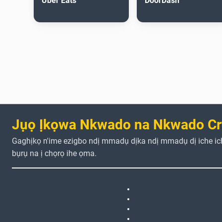
Uber Eats
DoorDash
Jụọ Ịkọwa Nkwado na Nkwado Cr
Gaghịkọ n'ime ezigbo ndị mmadụ dịka ndị mmadụ dị iche i
bụrụ na ị chọrọ ihe ọma.