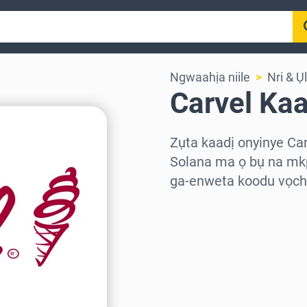
Ngwaahịa niile
Nri & Ụ
Carvel Ka
Zụta kaadị onyinye Ca
Solana ma ọ bụ na mkp
ga-enweta koodu vọcha
Họrọ mpaghara
Họrọ ego