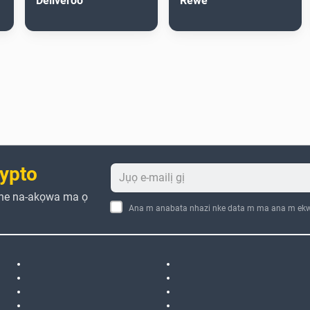
Deliveroo
Rewe
ypto
che na-akọwa ma ọ
Ana m anabata nhazi nke data m ma ana m ekw