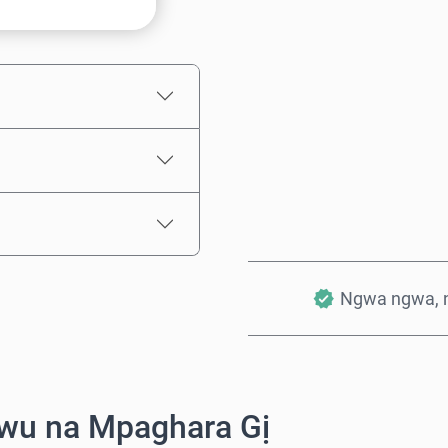
Ọnụahịa E Kwadoro
Ngwa ngwa, 
wu na Mpaghara Gị