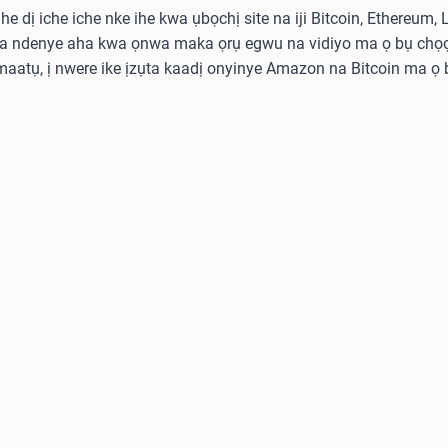
he dị iche iche nke ihe kwa ụbọchị site na iji Bitcoin, Ethereum,
ka ndenye aha kwa ọnwa maka ọrụ egwu na vidiyo ma ọ bụ chọọ
aatụ, ị nwere ike ịzụta kaadị onyinye Amazon na Bitcoin ma ọ b