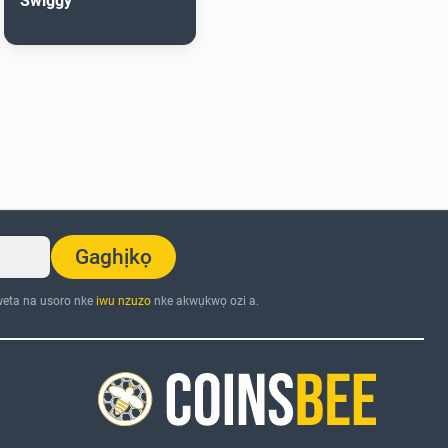
Swiggy
Gaghịkọ
eta na usoro nke
iwu nzuzo
nke akwụkwọ ozi a.