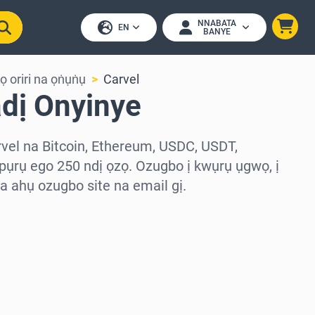
NNABATA
EN
BANYE
lọ oriri na ọṅụṅụ
Carvel
adị Onyinye
rvel na Bitcoin, Ethereum, USDC, USDT,
ụrụ ego 250 ndị ọzọ. Ozugbo ị kwụrụ ụgwọ, ị
 ahụ ozugbo site na email gị.