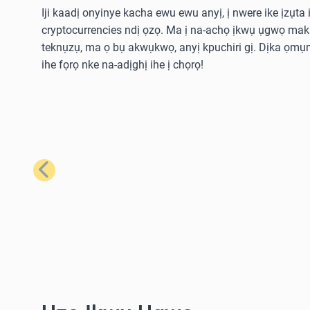
Iji kaadị onyinye kacha ewu ewu anyị, ị nwere ike ịzụta i
cryptocurrencies ndị ọzọ. Ma ị na-achọ ịkwụ ụgwọ ma
teknụzụ, ma ọ bụ akwụkwọ, anyị kpuchiri gị. Dịka ọmụm
ihe fọrọ nke na-adịghị ihe ị chọrọ!
Nke gara aga