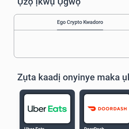
Ụzọ Ịkwụ Ụgwọ
Ego Crypto Kwadoro
Zụta kaadị onyinye maka ụl