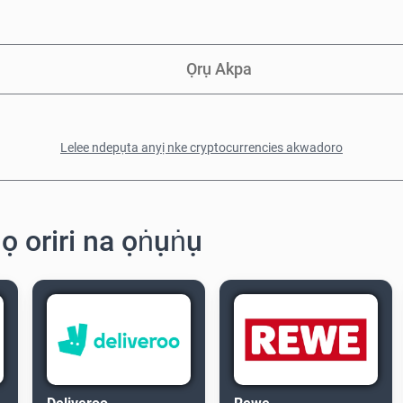
Ọrụ Akpa
Lelee ndepụta anyị nke cryptocurrencies akwadoro
ọ oriri na ọṅụṅụ