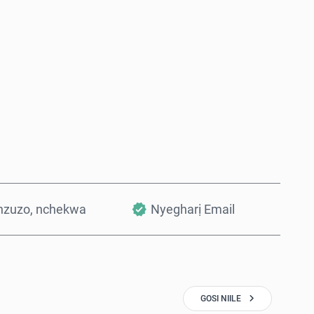
Zụta Ugbu a
Tinye na Cart
nzuzo, nchekwa
Nyegharị Email
GOSI NIILE