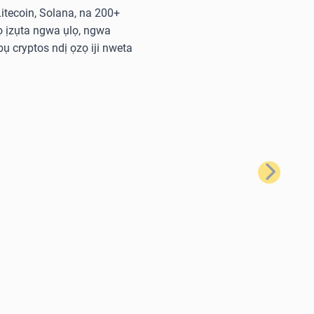
 Litecoin, Solana, na 200+
 ịzụta ngwa ụlọ, ngwa
ụ cryptos ndị ọzọ iji nweta
Nke na-eso