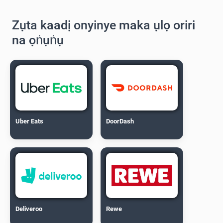
Zụta kaadị onyinye maka ụlọ oriri
na ọṅụṅụ
Uber Eats
DoorDash
Deliveroo
Rewe