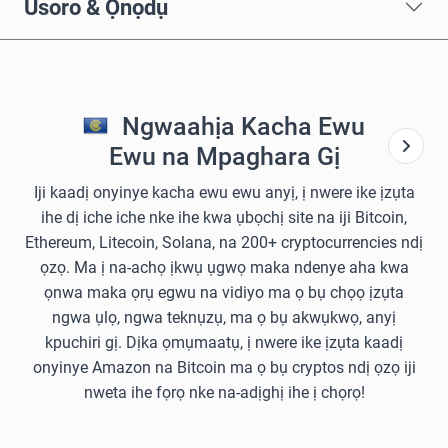
Usoro & Ọnọdụ
Ngwaahịa Kacha Ewu
Ewu na Mpaghara Gị
Iji kaadị onyinye kacha ewu ewu anyị, ị nwere ike ịzụta
ihe dị iche iche nke ihe kwa ụbọchị site na iji Bitcoin,
Ethereum, Litecoin, Solana, na 200+ cryptocurrencies ndị
ọzọ. Ma ị na-achọ ịkwụ ụgwọ maka ndenye aha kwa
ọnwa maka ọrụ egwu na vidiyo ma ọ bụ chọọ ịzụta
ngwa ụlọ, ngwa teknụzụ, ma ọ bụ akwụkwọ, anyị
kpuchiri gị. Dịka ọmụmaatụ, ị nwere ike ịzụta kaadị
onyinye Amazon na Bitcoin ma ọ bụ cryptos ndị ọzọ iji
nweta ihe fọrọ nke na-adịghị ihe ị chọrọ!