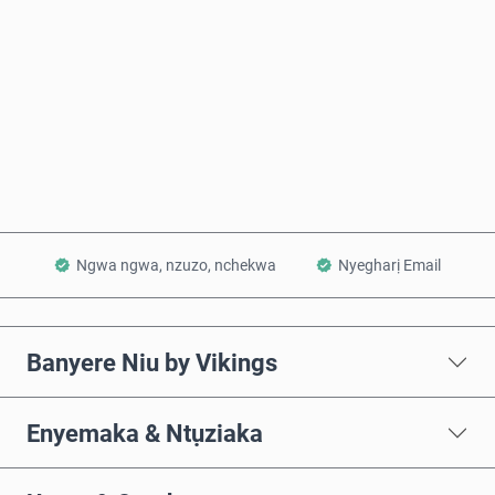
Zụta Ugbu a
Tinye na Cart
Ngwa ngwa, nzuzo, nchekwa
Nyegharị Email
Banyere Niu by Vikings
Enyemaka & Ntụziaka