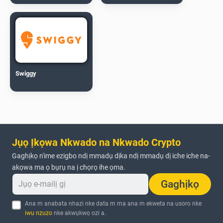
Swiggy
Jụọ Ịkọwa Nkwado na Nkwado Crypto
Gaghịkọ n'ime ezigbo ndị mmadụ dịka ndị mmadụ dị iche iche na-
akọwa ma ọ bụrụ na ị chọrọ ihe ọma.
Gaghịkọ
Ana m anabata nhazi nke data m ma ana m ekweta na usoro nke
iwu nzuzo
nke akwụkwọ ozi a.