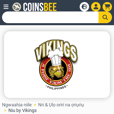
Ngwaahịa niile
Nri & Ụlọ oriri na ọṅụṅụ
Niu by Vikings