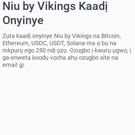
Niu by Vikings Kaadị
Onyinye
Zụta kaadị onyinye Niu by Vikings na Bitcoin,
Ethereum, USDC, USDT, Solana ma ọ bụ na
mkpụrụ ego 250 ndị ọzọ. Ozugbo ị kwụrụ ụgwọ, ị
ga-enweta koodu vọcha ahụ ozugbo site na
email gị.
Họrọ mpaghara
Họrọ ego
Ọnụahịa E Kwadoro