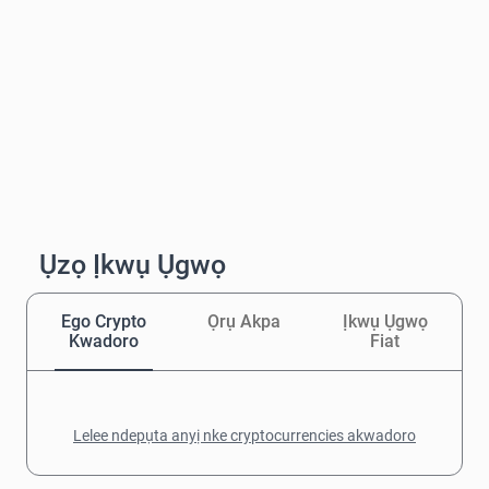
Ụzọ Ịkwụ Ụgwọ
Ego Crypto
Ọrụ Akpa
Ịkwụ Ụgwọ
Kwadoro
Fiat
Lelee ndepụta anyị nke cryptocurrencies akwadoro