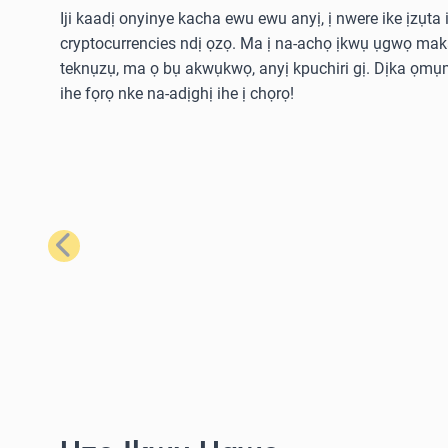
Iji kaadị onyinye kacha ewu ewu anyị, ị nwere ike ịzụta i
cryptocurrencies ndị ọzọ. Ma ị na-achọ ịkwụ ụgwọ ma
teknụzụ, ma ọ bụ akwụkwọ, anyị kpuchiri gị. Dịka ọmụm
ihe fọrọ nke na-adịghị ihe ị chọrọ!
Nke gara aga