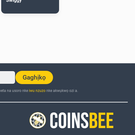
Swiggy
Gaghịkọ
eta na usoro nke
iwu nzuzo
nke akwụkwọ ozi a.