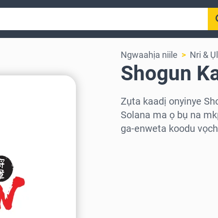
Ngwaahịa niile
Nri & Ụ
Shogun Ka
Zụta kaadị onyinye Sh
Solana ma ọ bụ na mkp
ga-enweta koodu vọcha
Họrọ mpaghara
Họrọ ego