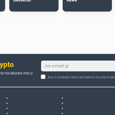
Deliveroo
Rewe
ypto
che na-akọwa ma ọ
Ana m anabata nhazi nke data m ma ana m ekw