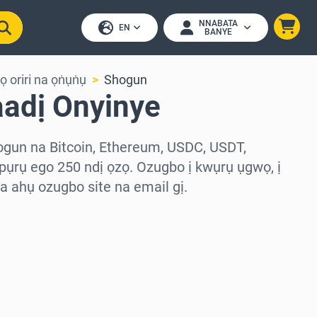
NNABATA
EN
BANYE
lọ oriri na ọṅụṅụ
Shogun
adị Onyinye
ogun na Bitcoin, Ethereum, USDC, USDT,
ụrụ ego 250 ndị ọzọ. Ozugbo ị kwụrụ ụgwọ, ị
 ahụ ozugbo site na email gị.