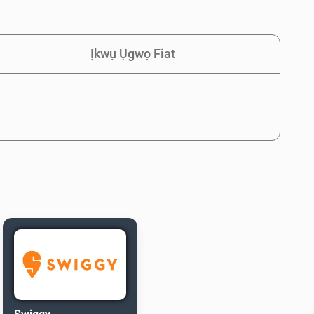
Ịkwụ Ụgwọ Fiat