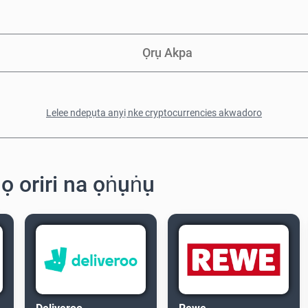
Ọrụ Akpa
Lelee ndepụta anyị nke cryptocurrencies akwadoro
ọ oriri na ọṅụṅụ