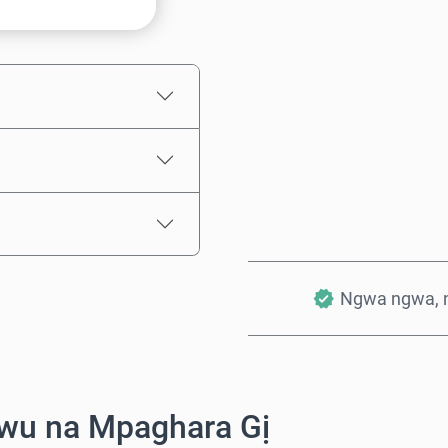
Ọnụahịa E Kwadoro
Ngwa ngwa, 
wu na Mpaghara Gị