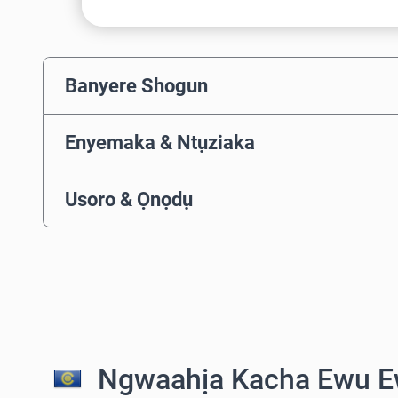
Banyere Shogun
Enyemaka & Ntụziaka
Usoro & Ọnọdụ
Ngwaahịa Kacha Ewu E