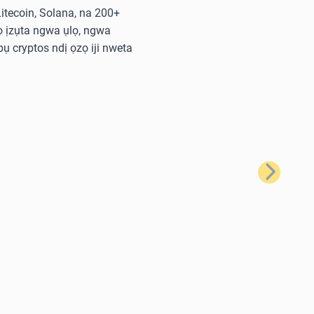
 Litecoin, Solana, na 200+
 ịzụta ngwa ụlọ, ngwa
ụ cryptos ndị ọzọ iji nweta
Nke na-eso