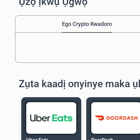
Ụzọ Ịkwụ Ụgwọ
Ego Crypto Kwadoro
Zụta kaadị onyinye maka ụl