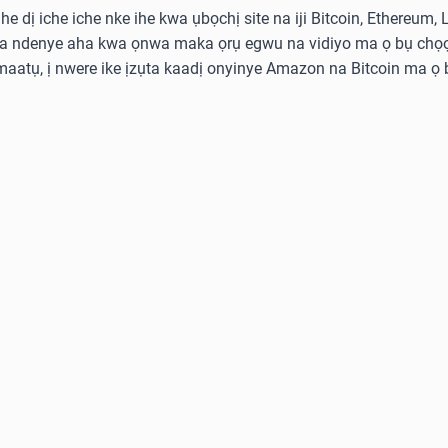
he dị iche iche nke ihe kwa ụbọchị site na iji Bitcoin, Ethereum,
ka ndenye aha kwa ọnwa maka ọrụ egwu na vidiyo ma ọ bụ chọọ
aatụ, ị nwere ike ịzụta kaadị onyinye Amazon na Bitcoin ma ọ b