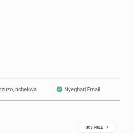
Zụta Ugbu a
Tinye na Cart
nzuzo, nchekwa
Nyegharị Email
GOSI NIILE