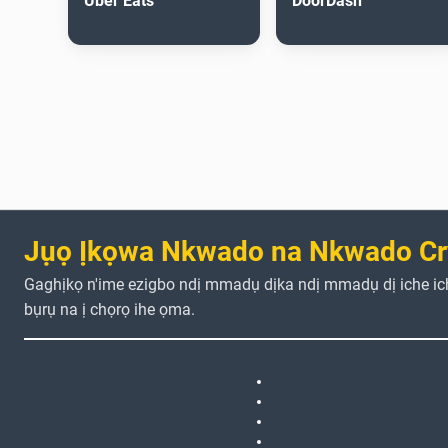
Uber Eats
DoorDash
Jụọ Ịkọwa Nkwado na Nkwado Cr
Gaghịkọ n'ime ezigbo ndị mmadụ dịka ndị mmadụ dị iche i
bụrụ na ị chọrọ ihe ọma.