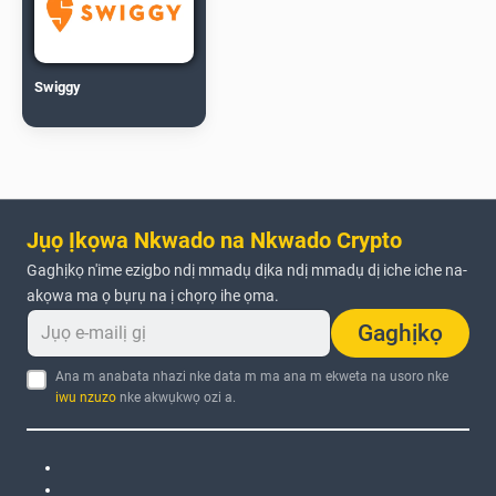
Swiggy
Jụọ Ịkọwa Nkwado na Nkwado Crypto
Gaghịkọ n'ime ezigbo ndị mmadụ dịka ndị mmadụ dị iche iche na-
akọwa ma ọ bụrụ na ị chọrọ ihe ọma.
Gaghịkọ
Ana m anabata nhazi nke data m ma ana m ekweta na usoro nke
iwu nzuzo
nke akwụkwọ ozi a.