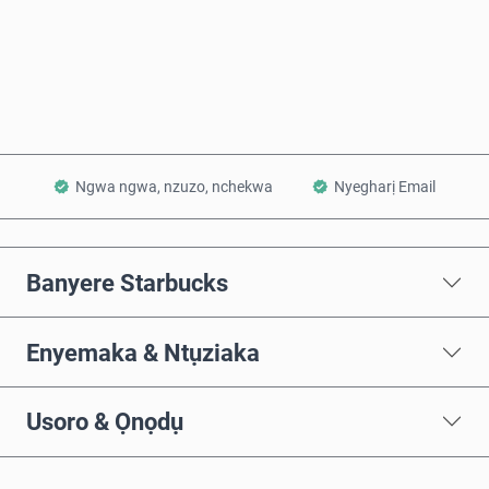
Zụta Ugbu a
Tinye na Cart
Ngwa ngwa, nzuzo, nchekwa
Nyegharị Email
Banyere Starbucks
Enyemaka & Ntụziaka
Usoro & Ọnọdụ