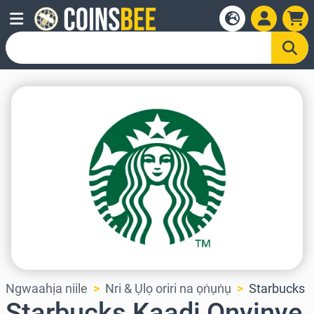
Ngwaahịa niile
Nri & Ụlọ oriri na ọṅụṅụ
Starbucks
Starbucks Kaadị Onyinye