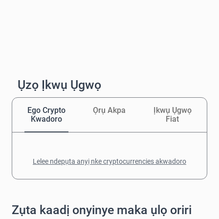
Ụzọ Ịkwụ Ụgwọ
Ego Crypto
Ọrụ Akpa
Ịkwụ Ụgwọ
Kwadoro
Fiat
Lelee ndepụta anyị nke cryptocurrencies akwadoro
Zụta kaadị onyinye maka ụlọ oriri