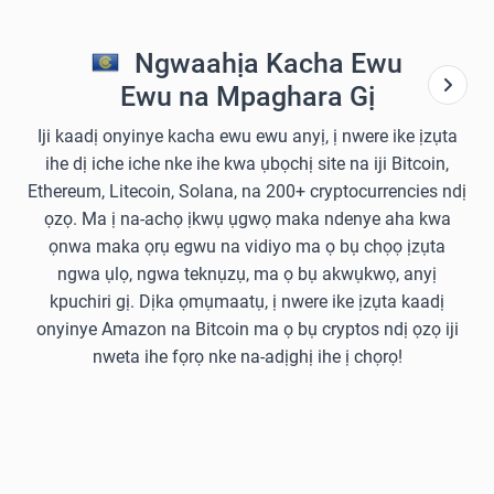
Ngwaahịa Kacha Ewu
Ewu na Mpaghara Gị
Iji kaadị onyinye kacha ewu ewu anyị, ị nwere ike ịzụta
ihe dị iche iche nke ihe kwa ụbọchị site na iji Bitcoin,
Ethereum, Litecoin, Solana, na 200+ cryptocurrencies ndị
ọzọ. Ma ị na-achọ ịkwụ ụgwọ maka ndenye aha kwa
ọnwa maka ọrụ egwu na vidiyo ma ọ bụ chọọ ịzụta
ngwa ụlọ, ngwa teknụzụ, ma ọ bụ akwụkwọ, anyị
kpuchiri gị. Dịka ọmụmaatụ, ị nwere ike ịzụta kaadị
onyinye Amazon na Bitcoin ma ọ bụ cryptos ndị ọzọ iji
nweta ihe fọrọ nke na-adịghị ihe ị chọrọ!