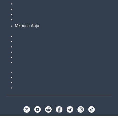
Mkpọsa Ahịa