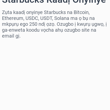
Zụta kaadị onyinye Starbucks na Bitcoin,
Ethereum, USDC, USDT, Solana ma ọ bụ na
mkpụrụ ego 250 ndị ọzọ. Ozugbo ị kwụrụ ụgwọ, ị
ga-enweta koodu vọcha ahụ ozugbo site na
email gị.
Họrọ mpaghara
Họrọ ego
Ọnụahịa E Kwadoro