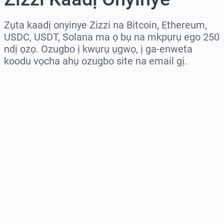
Zụta kaadị onyinye Zizzi na Bitcoin, Ethereum,
USDC, USDT, Solana ma ọ bụ na mkpụrụ ego 250
ndị ọzọ. Ozugbo ị kwụrụ ụgwọ, ị ga-enweta
koodu vọcha ahụ ozugbo site na email gị.
Họrọ mpaghara
Họrọ ego
Ọnụahịa E Kwadoro
Zụta Ugbu a