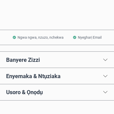
Tinye na Cart
Ngwa ngwa, nzuzo, nchekwa
Nyegharị Email
Banyere Zizzi
Enyemaka & Ntụziaka
Usoro & Ọnọdụ