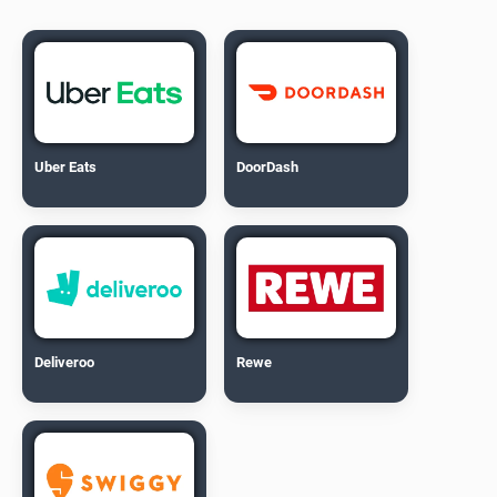
Uber Eats
DoorDash
Deliveroo
Rewe