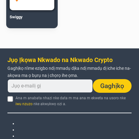
Swiggy
Jụọ Ịkọwa Nkwado na Nkwado Crypto
Gaghịkọ n'ime ezigbo ndị mmadụ dịka ndị mmadụ dị iche iche na-
akọwa ma ọ bụrụ na ị chọrọ ihe ọma.
Gaghịkọ
Ana m anabata nhazi nke data m ma ana m ekweta na usoro nke
iwu nzuzo
nke akwụkwọ ozi a.