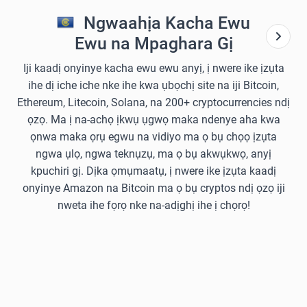
Ngwaahịa Kacha Ewu
Ewu na Mpaghara Gị
Iji kaadị onyinye kacha ewu ewu anyị, ị nwere ike ịzụta
ihe dị iche iche nke ihe kwa ụbọchị site na iji Bitcoin,
Ethereum, Litecoin, Solana, na 200+ cryptocurrencies ndị
ọzọ. Ma ị na-achọ ịkwụ ụgwọ maka ndenye aha kwa
ọnwa maka ọrụ egwu na vidiyo ma ọ bụ chọọ ịzụta
ngwa ụlọ, ngwa teknụzụ, ma ọ bụ akwụkwọ, anyị
kpuchiri gị. Dịka ọmụmaatụ, ị nwere ike ịzụta kaadị
onyinye Amazon na Bitcoin ma ọ bụ cryptos ndị ọzọ iji
nweta ihe fọrọ nke na-adịghị ihe ị chọrọ!