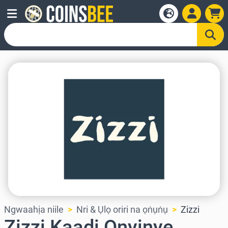
Ngwaahịa niile
Nri & Ụlọ oriri na ọṅụṅụ
Zizzi
Zizzi Kaadị Onyinye