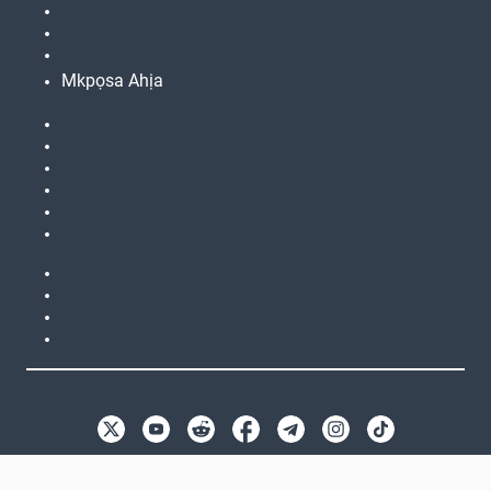
Mkpọsa Ahịa