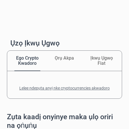
Ụzọ Ịkwụ Ụgwọ
Ego Crypto
Ọrụ Akpa
Ịkwụ Ụgwọ
Kwadoro
Fiat
Lelee ndepụta anyị nke cryptocurrencies akwadoro
Zụta kaadị onyinye maka ụlọ oriri
na ọṅụṅụ