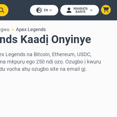
NNABATA
EN
BANYE
egwu
Apex Legends
nds Kaadị Onyinye
ex Legends na Bitcoin, Ethereum, USDC,
na mkpụrụ ego 250 ndị ọzọ. Ozugbo ị kwụrụ
du vọcha ahụ ozugbo site na email gị.