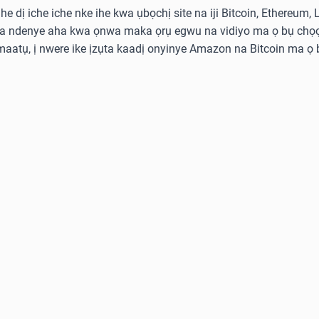
he dị iche iche nke ihe kwa ụbọchị site na iji Bitcoin, Ethereum,
ka ndenye aha kwa ọnwa maka ọrụ egwu na vidiyo ma ọ bụ chọọ
aatụ, ị nwere ike ịzụta kaadị onyinye Amazon na Bitcoin ma ọ b