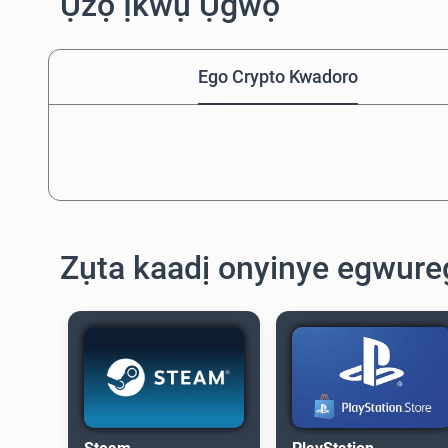
Ụzọ Ịkwụ Ụgwọ
Ego Crypto Kwadoro
Zụta kaadị onyinye egwur