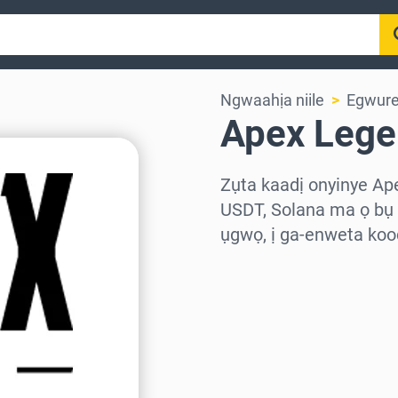
Ngwaahịa niile
Egwur
Apex Lege
Zụta kaadị onyinye Ap
USDT, Solana ma ọ bụ 
ụgwọ, ị ga-enweta koo
Họrọ mpaghara
Họrọ ego