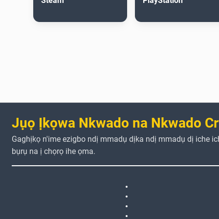
Steam
PlayStation
Jụọ Ịkọwa Nkwado na Nkwado Cr
Gaghịkọ n'ime ezigbo ndị mmadụ dịka ndị mmadụ dị iche i
bụrụ na ị chọrọ ihe ọma.