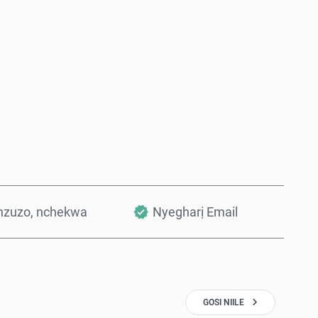
Zụta Ugbu a
Tinye na Cart
nzuzo, nchekwa
Nyegharị Email
GOSI NIILE