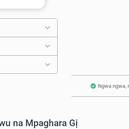
Ọnụahịa E Kwadoro
Ngwa ngwa, 
wu na Mpaghara Gị