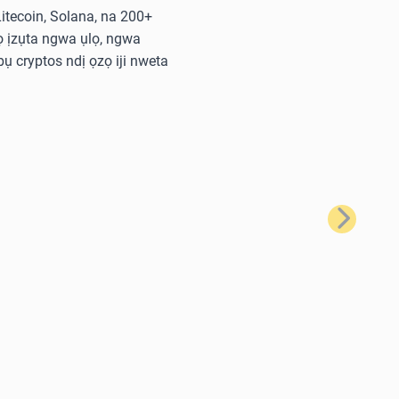
 Litecoin, Solana, na 200+
 ịzụta ngwa ụlọ, ngwa
ụ cryptos ndị ọzọ iji nweta
Nke na-eso