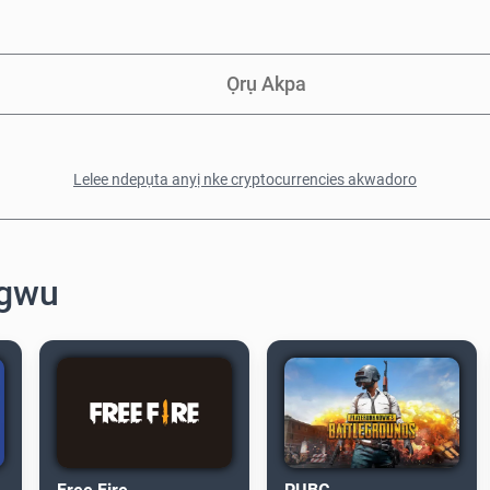
Ọrụ Akpa
Lelee ndepụta anyị nke cryptocurrencies akwadoro
egwu