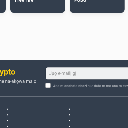
Free Fire
PUBG
ypto
che na-akọwa ma ọ
Ana m anabata nhazi nke data m ma ana m ekw