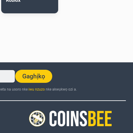
Roblox
Gaghịkọ
eta na usoro nke
iwu nzuzo
nke akwụkwọ ozi a.