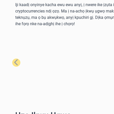
Iji kaadị onyinye kacha ewu ewu anyị, ị nwere ike ịzụta i
cryptocurrencies ndị ọzọ. Ma ị na-achọ ịkwụ ụgwọ ma
teknụzụ, ma ọ bụ akwụkwọ, anyị kpuchiri gị. Dịka ọmụm
ihe fọrọ nke na-adịghị ihe ị chọrọ!
Nke gara aga