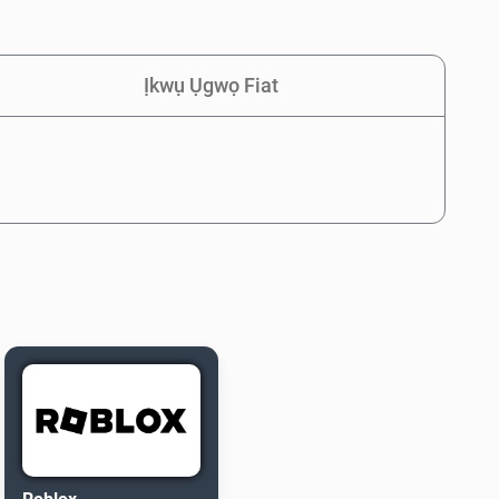
Ịkwụ Ụgwọ Fiat