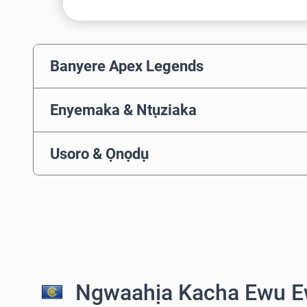
Banyere Apex Legends
Enyemaka & Ntụziaka
Usoro & Ọnọdụ
Ngwaahịa Kacha Ewu E