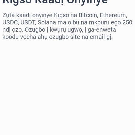
Zụta kaadị onyinye Kigso na Bitcoin, Ethereum,
USDC, USDT, Solana ma ọ bụ na mkpụrụ ego 250
ndị ọzọ. Ozugbo ị kwụrụ ụgwọ, ị ga-enweta
koodu vọcha ahụ ozugbo site na email gị.
Họrọ mpaghara
Họrọ ego
Ọnụahịa E Kwadoro
Zụta Ugbu a