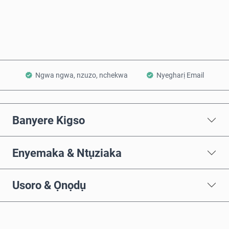
Tinye na Cart
Ngwa ngwa, nzuzo, nchekwa
Nyegharị Email
Banyere Kigso
Enyemaka & Ntụziaka
Usoro & Ọnọdụ