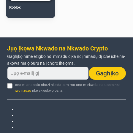
Roblox
Jụọ Ịkọwa Nkwado na Nkwado Crypto
Gaghịkọ n'ime ezigbo ndị mmadụ dịka ndị mmadụ dị iche iche na-
akọwa ma ọ bụrụ na ị chọrọ ihe ọma.
Gaghịkọ
Ana m anabata nhazi nke data m ma ana m ekweta na usoro nke
iwu nzuzo
nke akwụkwọ ozi a.