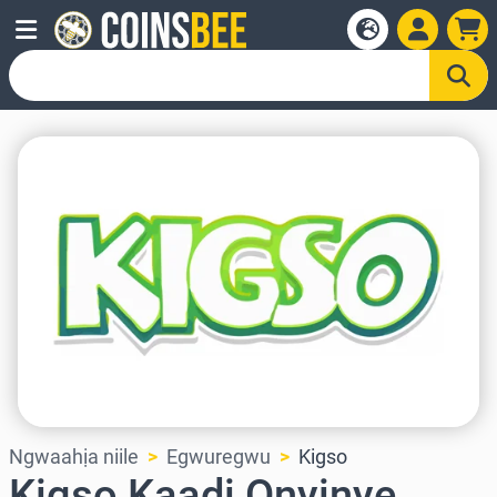
Ngwaahịa niile
Egwuregwu
Kigso
Kigso Kaadị Onyinye