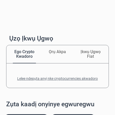
Ụzọ Ịkwụ Ụgwọ
Ego Crypto
Ọrụ Akpa
Ịkwụ Ụgwọ
Kwadoro
Fiat
Lelee ndepụta anyị nke cryptocurrencies akwadoro
Zụta kaadị onyinye egwuregwu