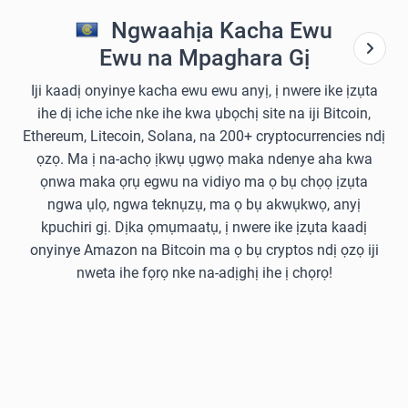
Ngwaahịa Kacha Ewu
Ewu na Mpaghara Gị
Iji kaadị onyinye kacha ewu ewu anyị, ị nwere ike ịzụta
ihe dị iche iche nke ihe kwa ụbọchị site na iji Bitcoin,
Ethereum, Litecoin, Solana, na 200+ cryptocurrencies ndị
ọzọ. Ma ị na-achọ ịkwụ ụgwọ maka ndenye aha kwa
ọnwa maka ọrụ egwu na vidiyo ma ọ bụ chọọ ịzụta
ngwa ụlọ, ngwa teknụzụ, ma ọ bụ akwụkwọ, anyị
kpuchiri gị. Dịka ọmụmaatụ, ị nwere ike ịzụta kaadị
onyinye Amazon na Bitcoin ma ọ bụ cryptos ndị ọzọ iji
nweta ihe fọrọ nke na-adịghị ihe ị chọrọ!