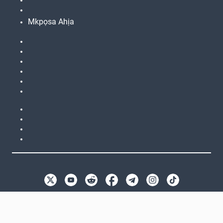
Mkpọsa Ahịa