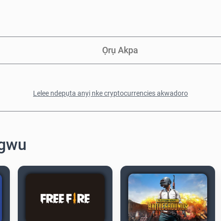
Ọrụ Akpa
Lelee ndepụta anyị nke cryptocurrencies akwadoro
egwu