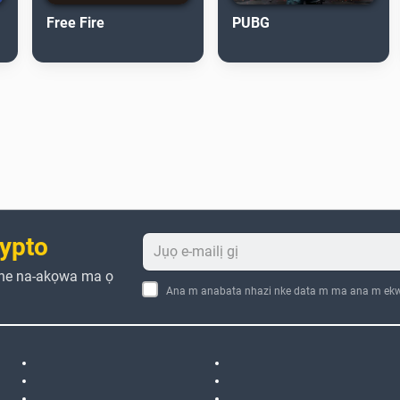
Free Fire
PUBG
ypto
che na-akọwa ma ọ
Ana m anabata nhazi nke data m ma ana m ekw