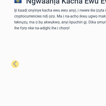
Ngwaahịa Kacha Ewu E
Iji kaadị onyinye kacha ewu ewu anyị, ị nwere ike ịzụta i
cryptocurrencies ndị ọzọ. Ma ị na-achọ ịkwụ ụgwọ ma
teknụzụ, ma ọ bụ akwụkwọ, anyị kpuchiri gị. Dịka ọmụm
ihe fọrọ nke na-adịghị ihe ị chọrọ!
Nke gara aga