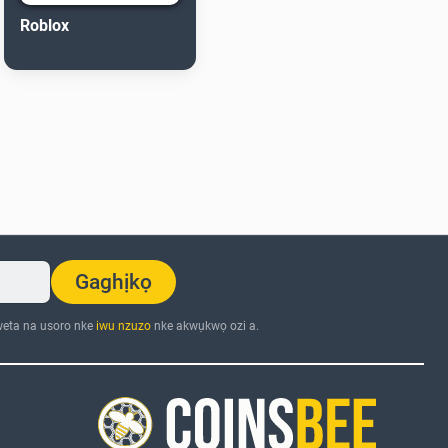
Roblox
Gaghịkọ
eta na usoro nke
iwu nzuzo
nke akwụkwọ ozi a.