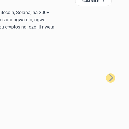
GOSI NIILE
 Litecoin, Solana, na 200+
 ịzụta ngwa ụlọ, ngwa
ụ cryptos ndị ọzọ iji nweta
Nke na-eso