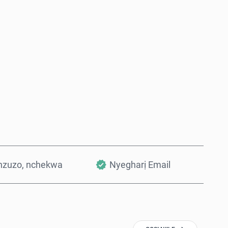
Zụta Ugbu a
Tinye na Cart
nzuzo, nchekwa
Nyegharị Email