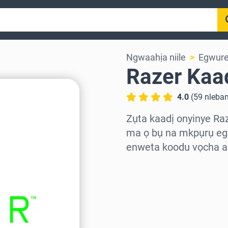
Ngwaahịa niile
Egwur
Razer Kaa
4.0
(
59
nleba
Zụta kaadị onyinye Ra
ma ọ bụ na mkpụrụ ego
enweta koodu vọcha ah
Họrọ mpaghara
Họrọ ego