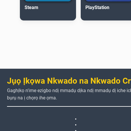
Steam
PlayStation
Jụọ Ịkọwa Nkwado na Nkwado Cr
Gaghịkọ n'ime ezigbo ndị mmadụ dịka ndị mmadụ dị iche i
bụrụ na ị chọrọ ihe ọma.