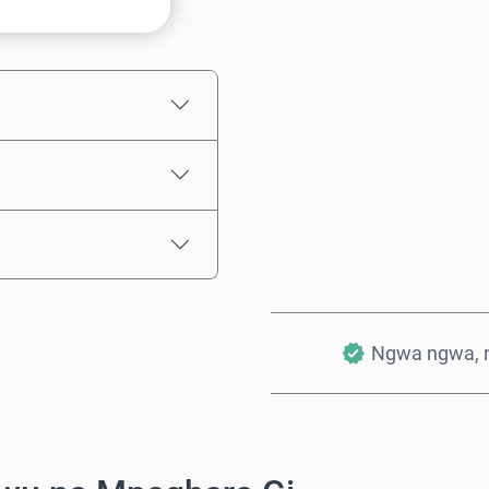
Ọnụahịa E Kwadoro
Ngwa ngwa, 