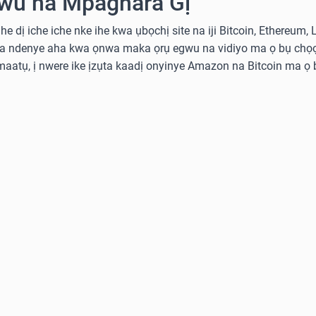
wu na Mpaghara Gị
he dị iche iche nke ihe kwa ụbọchị site na iji Bitcoin, Ethereum,
ka ndenye aha kwa ọnwa maka ọrụ egwu na vidiyo ma ọ bụ chọọ
aatụ, ị nwere ike ịzụta kaadị onyinye Amazon na Bitcoin ma ọ b