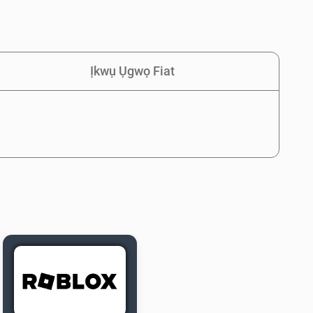
Ịkwụ Ụgwọ Fiat