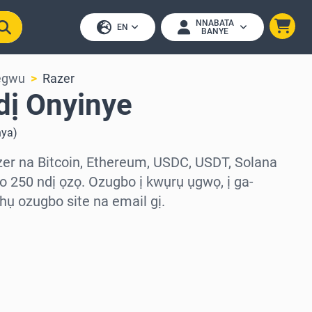
NNABATA
EN
BANYE
egwu
Razer
dị Onyinye
nya
)
zer na Bitcoin, Ethereum, USDC, USDT, Solana
 250 ndị ọzọ. Ozugbo ị kwụrụ ụgwọ, ị ga-
ụ ozugbo site na email gị.