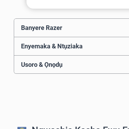
Banyere Razer
Enyemaka & Ntụziaka
Usoro & Ọnọdụ