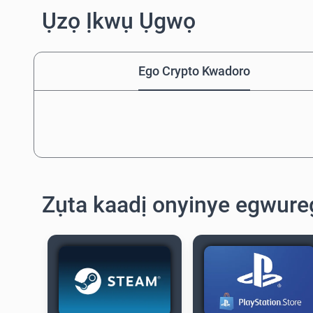
Ụzọ Ịkwụ Ụgwọ
Ego Crypto Kwadoro
Zụta kaadị onyinye egwur