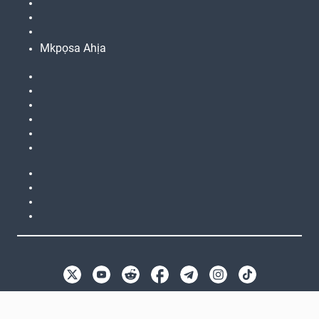
Mkpọsa Ahịa