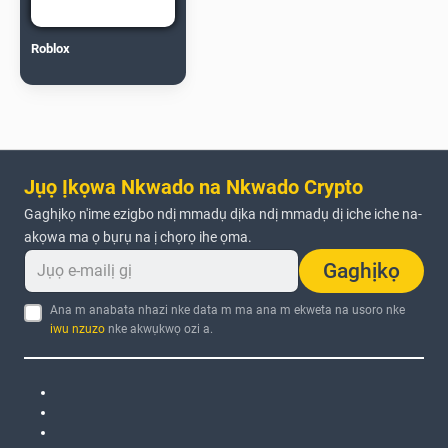
Roblox
Jụọ Ịkọwa Nkwado na Nkwado Crypto
Gaghịkọ n'ime ezigbo ndị mmadụ dịka ndị mmadụ dị iche iche na-
akọwa ma ọ bụrụ na ị chọrọ ihe ọma.
Gaghịkọ
Ana m anabata nhazi nke data m ma ana m ekweta na usoro nke
iwu nzuzo
nke akwụkwọ ozi a.