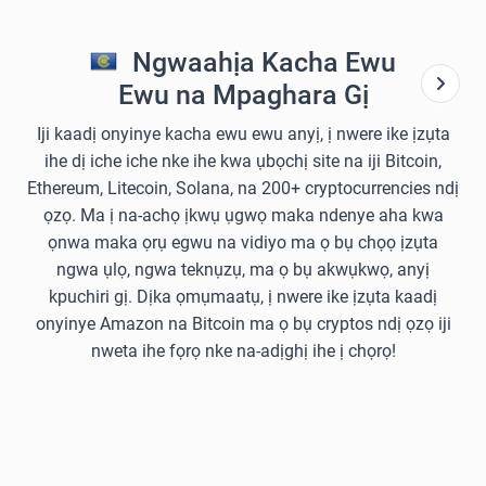
Ngwaahịa Kacha Ewu
Ewu na Mpaghara Gị
Iji kaadị onyinye kacha ewu ewu anyị, ị nwere ike ịzụta
ihe dị iche iche nke ihe kwa ụbọchị site na iji Bitcoin,
Ethereum, Litecoin, Solana, na 200+ cryptocurrencies ndị
ọzọ. Ma ị na-achọ ịkwụ ụgwọ maka ndenye aha kwa
ọnwa maka ọrụ egwu na vidiyo ma ọ bụ chọọ ịzụta
ngwa ụlọ, ngwa teknụzụ, ma ọ bụ akwụkwọ, anyị
kpuchiri gị. Dịka ọmụmaatụ, ị nwere ike ịzụta kaadị
onyinye Amazon na Bitcoin ma ọ bụ cryptos ndị ọzọ iji
nweta ihe fọrọ nke na-adịghị ihe ị chọrọ!