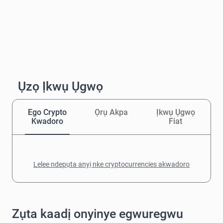
Ụzọ Ịkwụ Ụgwọ
Ego Crypto
Ọrụ Akpa
Ịkwụ Ụgwọ
Kwadoro
Fiat
Lelee ndepụta anyị nke cryptocurrencies akwadoro
Zụta kaadị onyinye egwuregwu