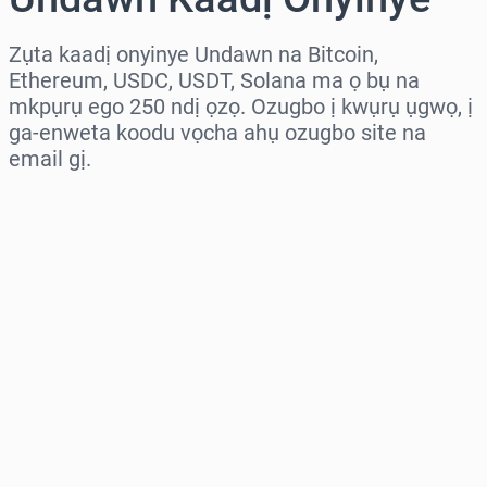
Zụta kaadị onyinye Undawn na Bitcoin,
Ethereum, USDC, USDT, Solana ma ọ bụ na
mkpụrụ ego 250 ndị ọzọ. Ozugbo ị kwụrụ ụgwọ, ị
ga-enweta koodu vọcha ahụ ozugbo site na
email gị.
Họrọ mpaghara
Họrọ ego
Ọnụahịa E Kwadoro