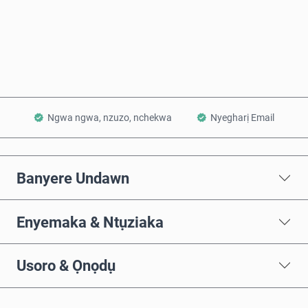
Zụta Ugbu a
Tinye na Cart
Ngwa ngwa, nzuzo, nchekwa
Nyegharị Email
Banyere Undawn
Enyemaka & Ntụziaka
Usoro & Ọnọdụ