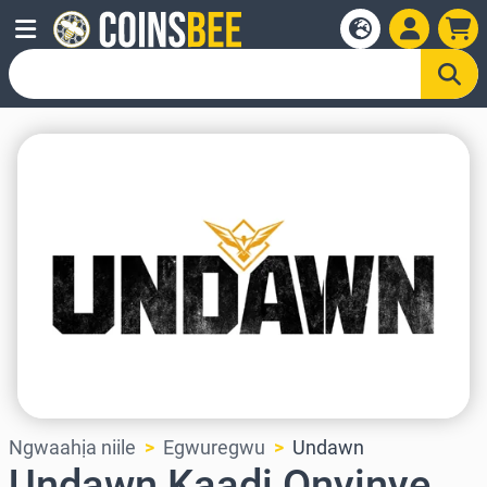
Ngwaahịa niile
Egwuregwu
Undawn
Undawn Kaadị Onyinye