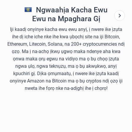
Ngwaahịa Kacha Ewu
Ewu na Mpaghara Gị
Iji kaadị onyinye kacha ewu ewu anyị, ị nwere ike ịzụta
ihe dị iche iche nke ihe kwa ụbọchị site na iji Bitcoin,
Ethereum, Litecoin, Solana, na 200+ cryptocurrencies ndị
ọzọ. Ma ị na-achọ ịkwụ ụgwọ maka ndenye aha kwa
ọnwa maka ọrụ egwu na vidiyo ma ọ bụ chọọ ịzụta
ngwa ụlọ, ngwa teknụzụ, ma ọ bụ akwụkwọ, anyị
kpuchiri gị. Dịka ọmụmaatụ, ị nwere ike ịzụta kaadị
onyinye Amazon na Bitcoin ma ọ bụ cryptos ndị ọzọ iji
nweta ihe fọrọ nke na-adịghị ihe ị chọrọ!