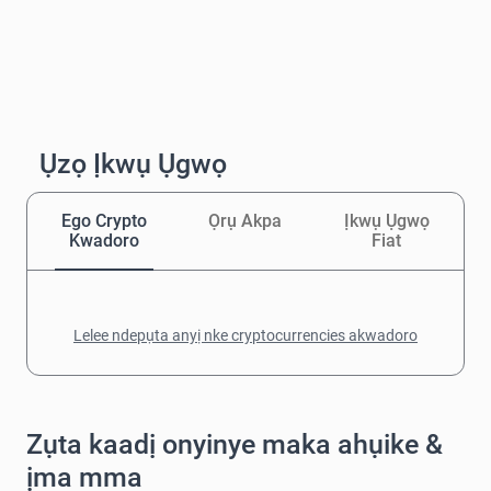
Ụzọ Ịkwụ Ụgwọ
Ego Crypto
Ọrụ Akpa
Ịkwụ Ụgwọ
Kwadoro
Fiat
Lelee ndepụta anyị nke cryptocurrencies akwadoro
Zụta kaadị onyinye maka ahụike &
ịma mma