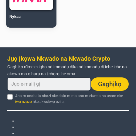
Nykaa
Jụọ Ịkọwa Nkwado na Nkwado Crypto
Gaghịkọ n'ime ezigbo ndị mmadụ dịka ndị mmadụ dị iche iche na-
akọwa ma ọ bụrụ na ị chọrọ ihe ọma.
Gaghịkọ
Ana m anabata nhazi nke data m ma ana m ekweta na usoro nke
iwu nzuzo
nke akwụkwọ ozi a.