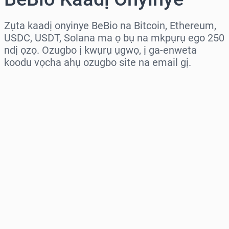
Zụta kaadị onyinye BeBio na Bitcoin, Ethereum,
USDC, USDT, Solana ma ọ bụ na mkpụrụ ego 250
ndị ọzọ. Ozugbo ị kwụrụ ụgwọ, ị ga-enweta
koodu vọcha ahụ ozugbo site na email gị.
Họrọ mpaghara
Họrọ ego
Ọnụahịa E Kwadoro
Zụta Ugbu a