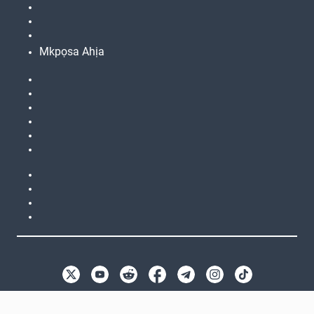
Mkpọsa Ahịa