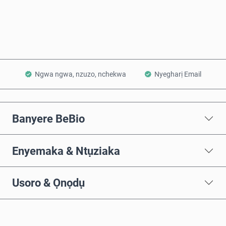
Tinye na Cart
Ngwa ngwa, nzuzo, nchekwa
Nyegharị Email
Banyere BeBio
Enyemaka & Ntụziaka
Usoro & Ọnọdụ