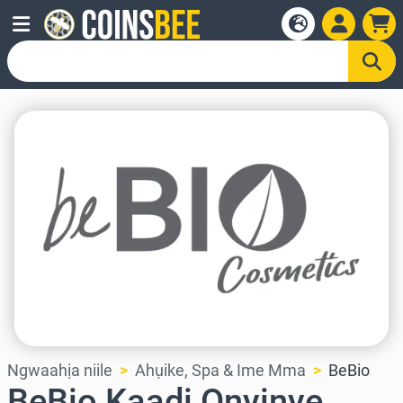
Ngwaahịa niile
Ahụike, Spa & Ime Mma
BeBio
BeBio Kaadị Onyinye