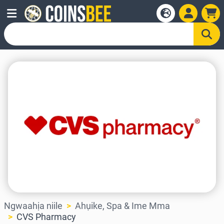
Ngwaahịa niile
Ahụike, Spa & Ime Mma
CVS Pharmacy