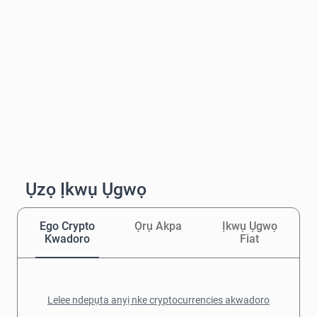
Ụzọ Ịkwụ Ụgwọ
Ego Crypto
Ọrụ Akpa
Ịkwụ Ụgwọ
Kwadoro
Fiat
Lelee ndepụta anyị nke cryptocurrencies akwadoro