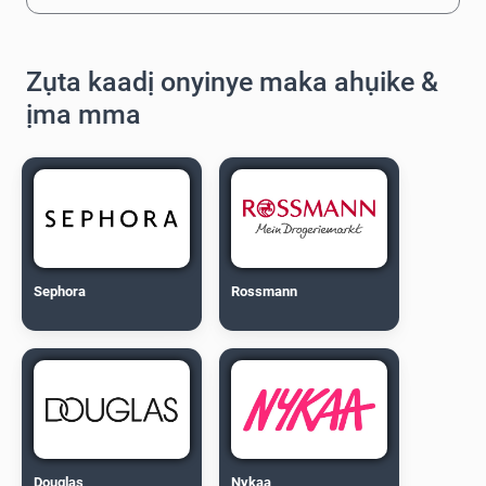
Zụta kaadị onyinye maka ahụike &
ịma mma
Sephora
Rossmann
Douglas
Nykaa