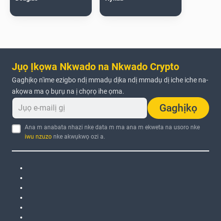
Jụọ Ịkọwa Nkwado na Nkwado Crypto
Gaghịkọ n'ime ezigbo ndị mmadụ dịka ndị mmadụ dị iche iche na-
akọwa ma ọ bụrụ na ị chọrọ ihe ọma.
Gaghịkọ
Ana m anabata nhazi nke data m ma ana m ekweta na usoro nke
iwu nzuzo
nke akwụkwọ ozi a.