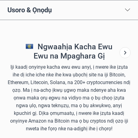
Usoro & Ọnọdụ
Ngwaahịa Kacha Ewu
Ewu na Mpaghara Gị
Iji kaadị onyinye kacha ewu ewu anyị, ị nwere ike ịzụta
ihe dị iche iche nke ihe kwa ụbọchị site na iji Bitcoin,
Ethereum, Litecoin, Solana, na 200+ cryptocurrencies ndị
ọzọ. Ma ị na-achọ ịkwụ ụgwọ maka ndenye aha kwa
ọnwa maka ọrụ egwu na vidiyo ma ọ bụ chọọ ịzụta
ngwa ụlọ, ngwa teknụzụ, ma ọ bụ akwụkwọ, anyị
kpuchiri gị. Dịka ọmụmaatụ, ị nwere ike ịzụta kaadị
onyinye Amazon na Bitcoin ma ọ bụ cryptos ndị ọzọ iji
nweta ihe fọrọ nke na-adịghị ihe ị chọrọ!