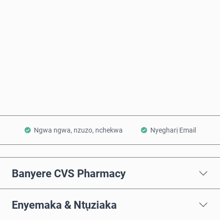
Ọnụahịa E Kwadoro
Zụta Ugbu a
Tinye na Cart
Ngwa ngwa, nzuzo, nchekwa
Nyegharị Email
Banyere CVS Pharmacy
Enyemaka & Ntụziaka