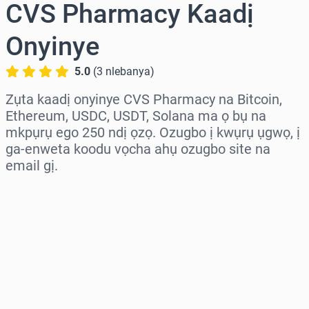
CVS Pharmacy Kaadị
Onyinye
5.0
(
3
nlebanya
)
Zụta kaadị onyinye CVS Pharmacy na Bitcoin,
Ethereum, USDC, USDT, Solana ma ọ bụ na
mkpụrụ ego 250 ndị ọzọ. Ozugbo ị kwụrụ ụgwọ, ị
ga-enweta koodu vọcha ahụ ozugbo site na
email gị.
Họrọ mpaghara
Họrọ ego