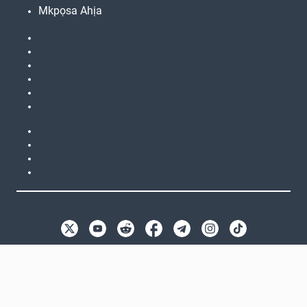
Mkpọsa Ahịa
EN
GB