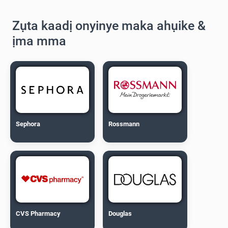
Zụta kaadị onyinye maka ahụike &
ịma mma
Sephora
Rossmann
CVS Pharmacy
Douglas