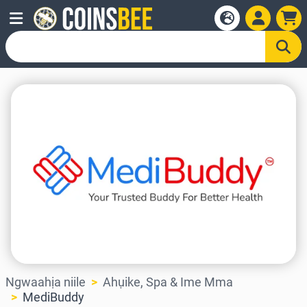
Ngwaahịa niile
Ahụike, Spa & Ime Mma
MediBuddy