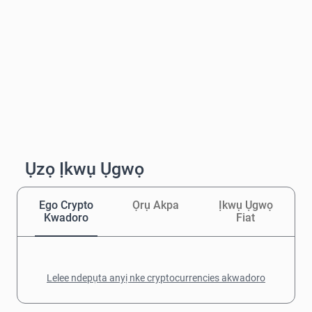
Ụzọ Ịkwụ Ụgwọ
Ego Crypto
Ọrụ Akpa
Ịkwụ Ụgwọ
Kwadoro
Fiat
Lelee ndepụta anyị nke cryptocurrencies akwadoro