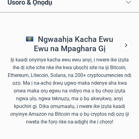
Usoro & Ọnọdụ
Ngwaahịa Kacha Ewu
Ewu na Mpaghara Gị
Iji kaadị onyinye kacha ewu ewu anyị, ị nwere ike ịzụta
ihe dị iche iche nke ihe kwa ụbọchị site na iji Bitcoin,
Ethereum, Litecoin, Solana, na 200+ cryptocurrencies ndị
ọzọ. Ma ị na-achọ ịkwụ ụgwọ maka ndenye aha kwa
ọnwa maka ọrụ egwu na vidiyo ma ọ bụ chọọ ịzụta
ngwa ụlọ, ngwa teknụzụ, ma ọ bụ akwụkwọ, anyị
kpuchiri gị. Dịka ọmụmaatụ, ị nwere ike ịzụta kaadị
onyinye Amazon na Bitcoin ma ọ bụ cryptos ndị ọzọ iji
nweta ihe fọrọ nke na-adịghị ihe ị chọrọ!