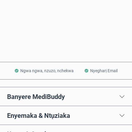
Zụta Ugbu a
Tinye na Cart
Ngwa ngwa, nzuzo, nchekwa
Nyegharị Email
Banyere MediBuddy
Enyemaka & Ntụziaka