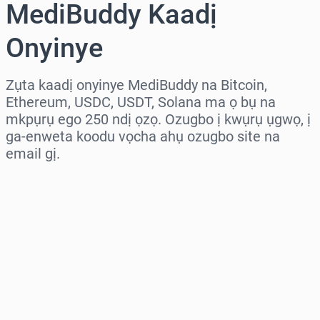
MediBuddy Kaadị
Onyinye
Zụta kaadị onyinye MediBuddy na Bitcoin,
Ethereum, USDC, USDT, Solana ma ọ bụ na
mkpụrụ ego 250 ndị ọzọ. Ozugbo ị kwụrụ ụgwọ, ị
ga-enweta koodu vọcha ahụ ozugbo site na
email gị.
Họrọ mpaghara
Họrọ ego
Ọnụahịa E Kwadoro