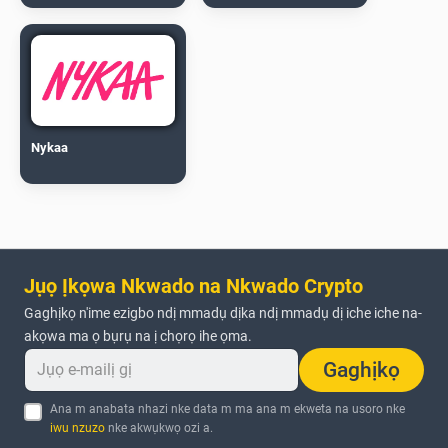
Nykaa
Jụọ Ịkọwa Nkwado na Nkwado Crypto
Gaghịkọ n'ime ezigbo ndị mmadụ dịka ndị mmadụ dị iche iche na-
akọwa ma ọ bụrụ na ị chọrọ ihe ọma.
Gaghịkọ
Ana m anabata nhazi nke data m ma ana m ekweta na usoro nke
iwu nzuzo
nke akwụkwọ ozi a.