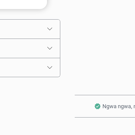
Ọnụahịa E Kwadoro
Ngwa ngwa, 