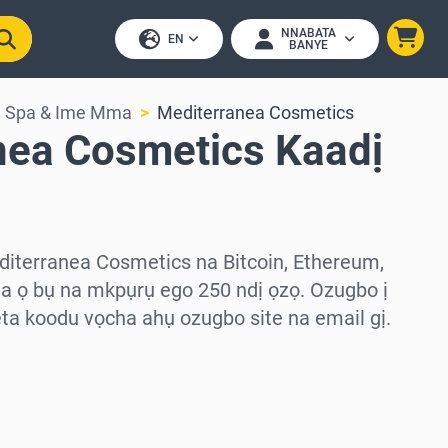
NNABATA
EN
BANYE
, Spa & Ime Mma
Mediterranea Cosmetics
nea Cosmetics Kaadị
diterranea Cosmetics na Bitcoin, Ethereum,
 ọ bụ na mkpụrụ ego 250 ndị ọzọ. Ozugbo ị
ta koodu vọcha ahụ ozugbo site na email gị.