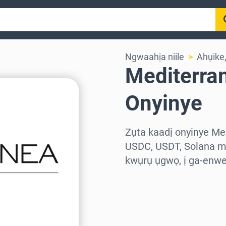
Ngwaahịa niile
Ahụike
Mediterra
Onyinye
Zụta kaadị onyinye Me
USDC, USDT, Solana ma
kwụrụ ụgwọ, ị ga-enwe
Họrọ mpaghara
Họrọ ego