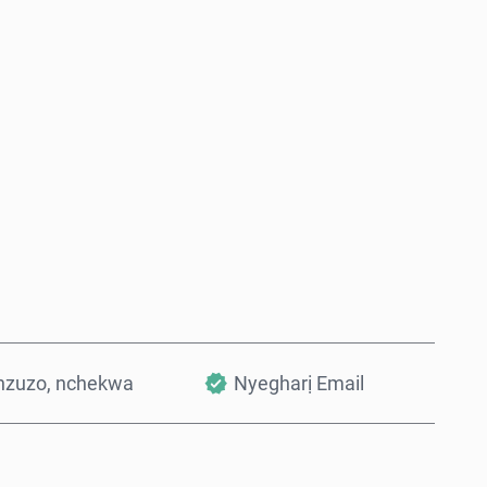
Zụta Ugbu a
Tinye na Cart
nzuzo, nchekwa
Nyegharị Email