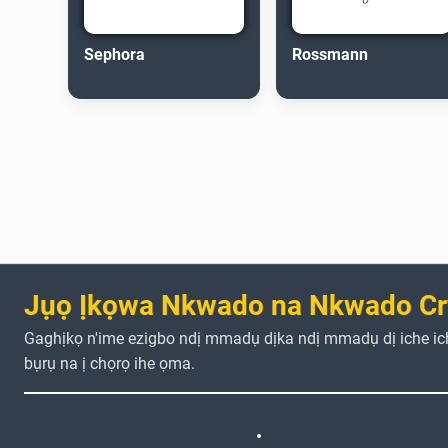
Sephora
Rossmann
Jụọ Ịkọwa Nkwado na Nkwado Cr
Gaghịkọ n'ime ezigbo ndị mmadụ dịka ndị mmadụ dị iche i
bụrụ na ị chọrọ ihe ọma.