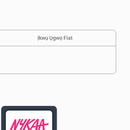
Ịkwụ Ụgwọ Fiat