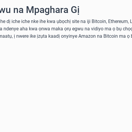
wu na Mpaghara Gị
he dị iche iche nke ihe kwa ụbọchị site na iji Bitcoin, Ethereum,
ka ndenye aha kwa ọnwa maka ọrụ egwu na vidiyo ma ọ bụ chọọ
aatụ, ị nwere ike ịzụta kaadị onyinye Amazon na Bitcoin ma ọ b