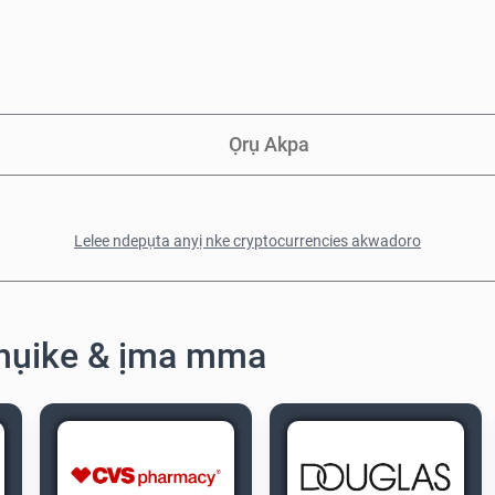
Ọrụ Akpa
Lelee ndepụta anyị nke cryptocurrencies akwadoro
ahụike & ịma mma