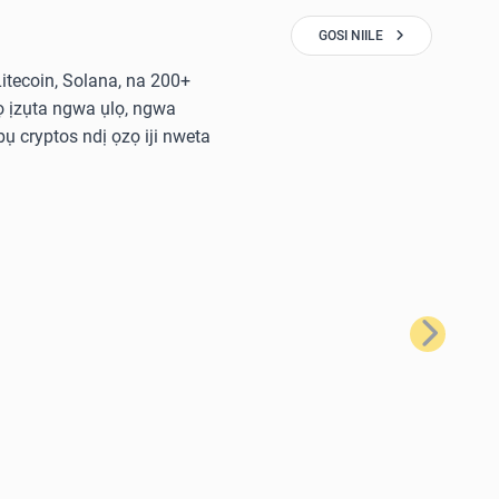
GOSI NIILE
 Litecoin, Solana, na 200+
 ịzụta ngwa ụlọ, ngwa
ụ cryptos ndị ọzọ iji nweta
Nke na-eso