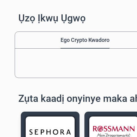
Ụzọ Ịkwụ Ụgwọ
Ego Crypto Kwadoro
Zụta kaadị onyinye maka 