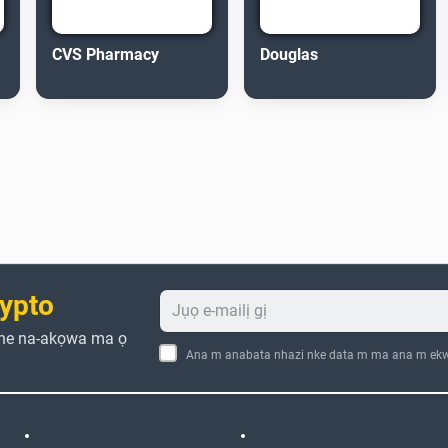
CVS Pharmacy
Douglas
ypto
che na-akọwa ma ọ
Ana m anabata nhazi nke data m ma ana m ekw