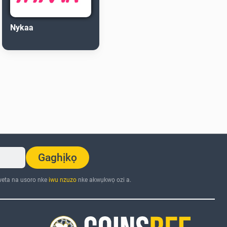
Nykaa
Gaghịkọ
eta na usoro nke
iwu nzuzo
nke akwụkwọ ozi a.