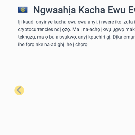
Ngwaahịa Kacha Ewu E
Iji kaadị onyinye kacha ewu ewu anyị, ị nwere ike ịzụta i
cryptocurrencies ndị ọzọ. Ma ị na-achọ ịkwụ ụgwọ ma
teknụzụ, ma ọ bụ akwụkwọ, anyị kpuchiri gị. Dịka ọmụm
ihe fọrọ nke na-adịghị ihe ị chọrọ!
Nke gara aga