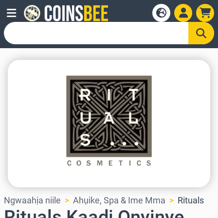
Ngwaahịa niile
Ahụike, Spa & Ime Mma
Rituals
Rituals Kaadị Onyinye