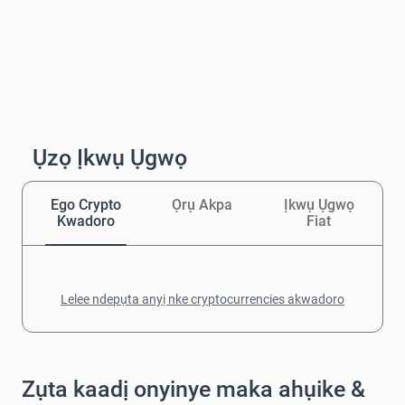
Ụzọ Ịkwụ Ụgwọ
Ego Crypto
Ọrụ Akpa
Ịkwụ Ụgwọ
Kwadoro
Fiat
Lelee ndepụta anyị nke cryptocurrencies akwadoro
Zụta kaadị onyinye maka ahụike &