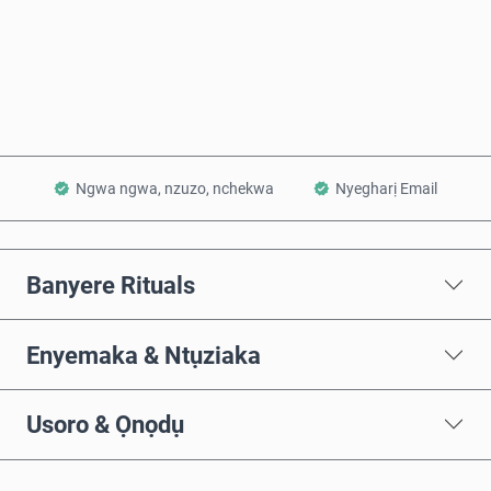
Zụta Ugbu a
Tinye na Cart
Ngwa ngwa, nzuzo, nchekwa
Nyegharị Email
Banyere Rituals
Enyemaka & Ntụziaka
Usoro & Ọnọdụ