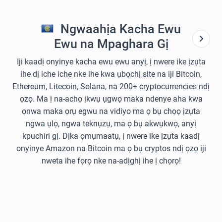
Ngwaahịa Kacha Ewu
Ewu na Mpaghara Gị
Iji kaadị onyinye kacha ewu ewu anyị, ị nwere ike ịzụta
ihe dị iche iche nke ihe kwa ụbọchị site na iji Bitcoin,
Ethereum, Litecoin, Solana, na 200+ cryptocurrencies ndị
ọzọ. Ma ị na-achọ ịkwụ ụgwọ maka ndenye aha kwa
ọnwa maka ọrụ egwu na vidiyo ma ọ bụ chọọ ịzụta
ngwa ụlọ, ngwa teknụzụ, ma ọ bụ akwụkwọ, anyị
kpuchiri gị. Dịka ọmụmaatụ, ị nwere ike ịzụta kaadị
onyinye Amazon na Bitcoin ma ọ bụ cryptos ndị ọzọ iji
nweta ihe fọrọ nke na-adịghị ihe ị chọrọ!