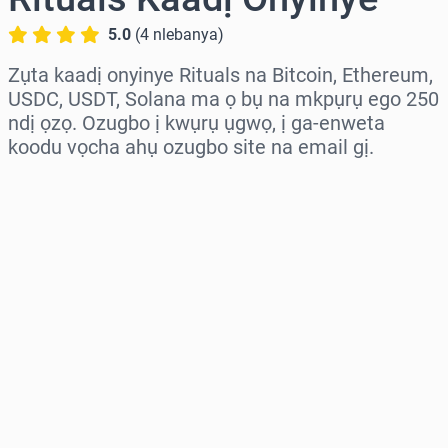
5.0
(
4
nlebanya
)
Zụta kaadị onyinye Rituals na Bitcoin, Ethereum,
USDC, USDT, Solana ma ọ bụ na mkpụrụ ego 250
ndị ọzọ. Ozugbo ị kwụrụ ụgwọ, ị ga-enweta
koodu vọcha ahụ ozugbo site na email gị.
Họrọ mpaghara
Họrọ ego
Ọnụahịa E Kwadoro