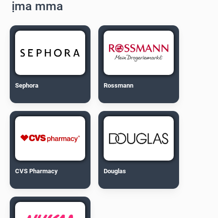
ịma mma
Sephora
Rossmann
CVS Pharmacy
Douglas