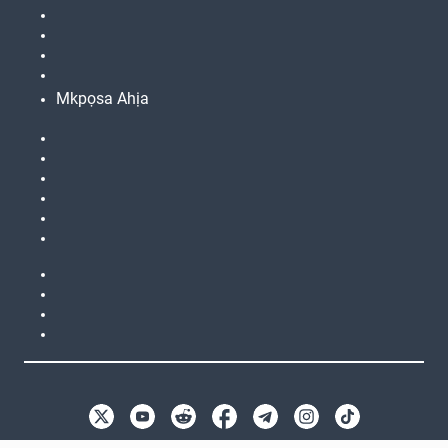
Mkpọsa Ahịa