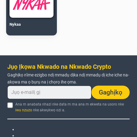
Nykaa
Jụọ Ịkọwa Nkwado na Nkwado Crypto
Gaghịkọ n'ime ezigbo ndị mmadụ dịka ndị mmadụ dị iche iche na-
akọwa ma ọ bụrụ na ị chọrọ ihe ọma.
Gaghịkọ
Ana m anabata nhazi nke data m ma ana m ekweta na usoro nke
iwu nzuzo
nke akwụkwọ ozi a.