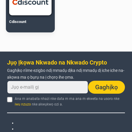
Cdiscount
Jụọ Ịkọwa Nkwado na Nkwado Crypto
Gaghịkọ n'ime ezigbo ndị mmadụ dịka ndị mmadụ dị iche iche na-
akọwa ma ọ bụrụ na ị chọrọ ihe ọma.
Gaghịkọ
Ana m anabata nhazi nke data m ma ana m ekweta na usoro nke
iwu nzuzo
nke akwụkwọ ozi a.