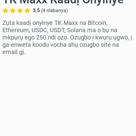
3.5
(
4
nlebanya
)
Zụta kaadị onyinye TK Maxx na Bitcoin,
Ethereum, USDC, USDT, Solana ma ọ bụ na
mkpụrụ ego 250 ndị ọzọ. Ozugbo ị kwụrụ ụgwọ, ị
ga-enweta koodu vọcha ahụ ozugbo site na
email gị.
Họrọ mpaghara
Họrọ ego
Ọnụahịa E Kwadoro