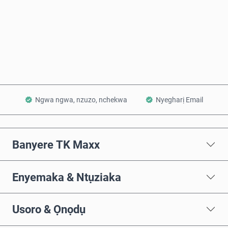
Zụta Ugbu a
Tinye na Cart
Ngwa ngwa, nzuzo, nchekwa
Nyegharị Email
Banyere TK Maxx
Enyemaka & Ntụziaka
Usoro & Ọnọdụ