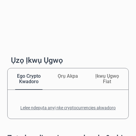
Ụzọ Ịkwụ Ụgwọ
Ego Crypto
Ọrụ Akpa
Ịkwụ Ụgwọ
Kwadoro
Fiat
Lelee ndepụta anyị nke cryptocurrencies akwadoro