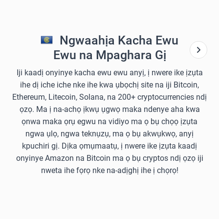
Ngwaahịa Kacha Ewu
Ewu na Mpaghara Gị
Iji kaadị onyinye kacha ewu ewu anyị, ị nwere ike ịzụta
ihe dị iche iche nke ihe kwa ụbọchị site na iji Bitcoin,
Ethereum, Litecoin, Solana, na 200+ cryptocurrencies ndị
ọzọ. Ma ị na-achọ ịkwụ ụgwọ maka ndenye aha kwa
ọnwa maka ọrụ egwu na vidiyo ma ọ bụ chọọ ịzụta
ngwa ụlọ, ngwa teknụzụ, ma ọ bụ akwụkwọ, anyị
kpuchiri gị. Dịka ọmụmaatụ, ị nwere ike ịzụta kaadị
onyinye Amazon na Bitcoin ma ọ bụ cryptos ndị ọzọ iji
nweta ihe fọrọ nke na-adịghị ihe ị chọrọ!