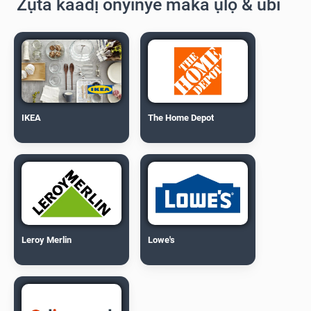
Zụta kaadị onyinye maka ụlọ & ubi
IKEA
The Home Depot
Leroy Merlin
Lowe's