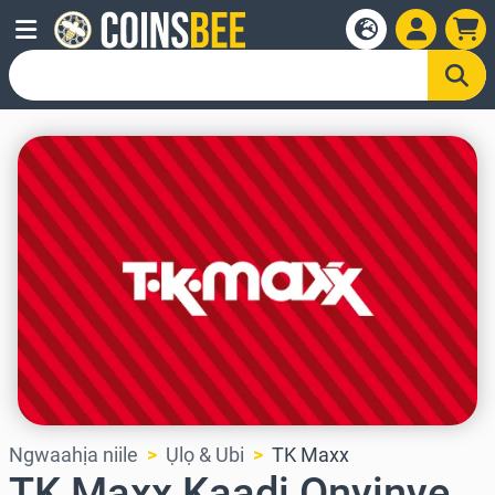
Ngwaahịa niile
Ụlọ & Ubi
TK Maxx
TK Maxx Kaadị Onyinye