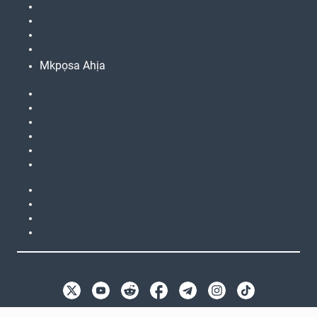
Mkpọsa Ahịa