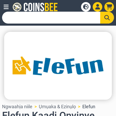
Ngwaahịa niile
Ụmụaka & Ezinụlọ
Elefun
Elefun Kaadị Onyinye