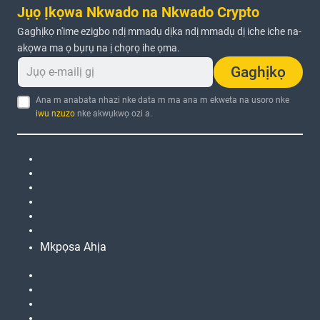
Jụọ Ịkọwa Nkwado na Nkwado Crypto
Gaghịkọ n'ime ezigbo ndị mmadụ dịka ndị mmadụ dị iche iche na-
akọwa ma ọ bụrụ na ị chọrọ ihe ọma.
Gaghịkọ
Ana m anabata nhazi nke data m ma ana m ekweta na usoro nke
iwu nzuzo
nke akwụkwọ ozi a.
Mkpọsa Ahịa