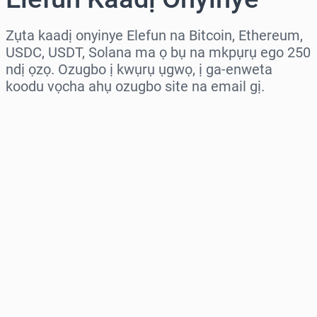
Zụta kaadị onyinye Elefun na Bitcoin, Ethereum,
USDC, USDT, Solana ma ọ bụ na mkpụrụ ego 250
ndị ọzọ. Ozugbo ị kwụrụ ụgwọ, ị ga-enweta
koodu vọcha ahụ ozugbo site na email gị.
Họrọ mpaghara
Họrọ ego
Ọnụahịa E Kwadoro
Zụta Ugbu a