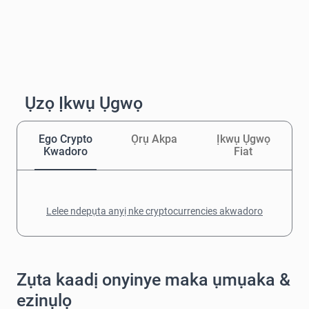
Ụzọ Ịkwụ Ụgwọ
Ego Crypto
Ọrụ Akpa
Ịkwụ Ụgwọ
Kwadoro
Fiat
Lelee ndepụta anyị nke cryptocurrencies akwadoro
Zụta kaadị onyinye maka ụmụaka &
ezinụlọ