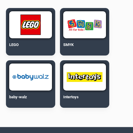
LEGO
SMYK
baby-walz
Intertoys