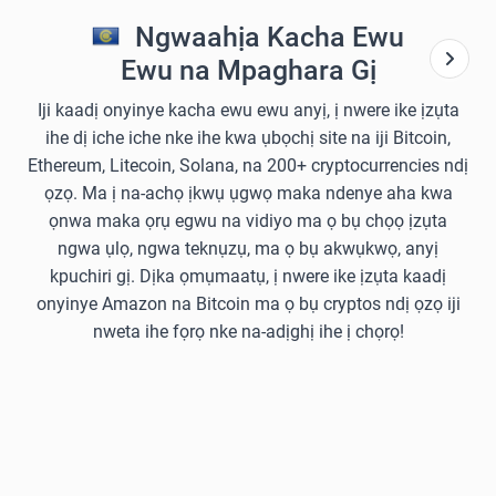
Ngwaahịa Kacha Ewu
Ewu na Mpaghara Gị
Iji kaadị onyinye kacha ewu ewu anyị, ị nwere ike ịzụta
ihe dị iche iche nke ihe kwa ụbọchị site na iji Bitcoin,
Ethereum, Litecoin, Solana, na 200+ cryptocurrencies ndị
ọzọ. Ma ị na-achọ ịkwụ ụgwọ maka ndenye aha kwa
ọnwa maka ọrụ egwu na vidiyo ma ọ bụ chọọ ịzụta
ngwa ụlọ, ngwa teknụzụ, ma ọ bụ akwụkwọ, anyị
kpuchiri gị. Dịka ọmụmaatụ, ị nwere ike ịzụta kaadị
onyinye Amazon na Bitcoin ma ọ bụ cryptos ndị ọzọ iji
nweta ihe fọrọ nke na-adịghị ihe ị chọrọ!