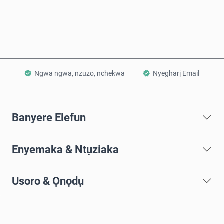
Tinye na Cart
Ngwa ngwa, nzuzo, nchekwa
Nyegharị Email
Banyere Elefun
Enyemaka & Ntụziaka
Usoro & Ọnọdụ