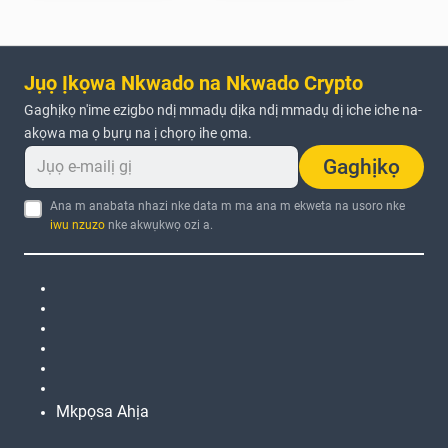
Jụọ Ịkọwa Nkwado na Nkwado Crypto
Gaghịkọ n'ime ezigbo ndị mmadụ dịka ndị mmadụ dị iche iche na-
akọwa ma ọ bụrụ na ị chọrọ ihe ọma.
Gaghịkọ
Ana m anabata nhazi nke data m ma ana m ekweta na usoro nke
iwu nzuzo
nke akwụkwọ ozi a.
Mkpọsa Ahịa