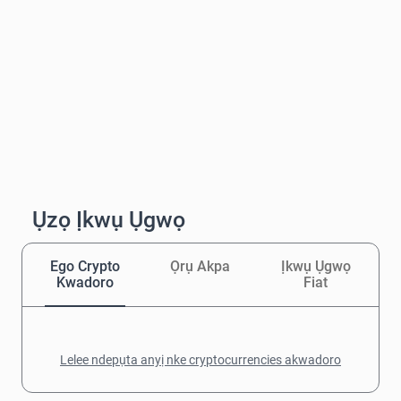
Ụzọ Ịkwụ Ụgwọ
Ego Crypto
Ọrụ Akpa
Ịkwụ Ụgwọ
Kwadoro
Fiat
Lelee ndepụta anyị nke cryptocurrencies akwadoro