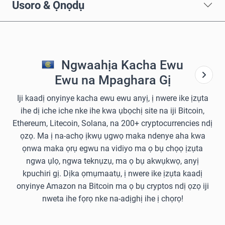
Usoro & Ọnọdụ
Ngwaahịa Kacha Ewu
Ewu na Mpaghara Gị
Iji kaadị onyinye kacha ewu ewu anyị, ị nwere ike ịzụta
ihe dị iche iche nke ihe kwa ụbọchị site na iji Bitcoin,
Ethereum, Litecoin, Solana, na 200+ cryptocurrencies ndị
ọzọ. Ma ị na-achọ ịkwụ ụgwọ maka ndenye aha kwa
ọnwa maka ọrụ egwu na vidiyo ma ọ bụ chọọ ịzụta
ngwa ụlọ, ngwa teknụzụ, ma ọ bụ akwụkwọ, anyị
kpuchiri gị. Dịka ọmụmaatụ, ị nwere ike ịzụta kaadị
onyinye Amazon na Bitcoin ma ọ bụ cryptos ndị ọzọ iji
nweta ihe fọrọ nke na-adịghị ihe ị chọrọ!