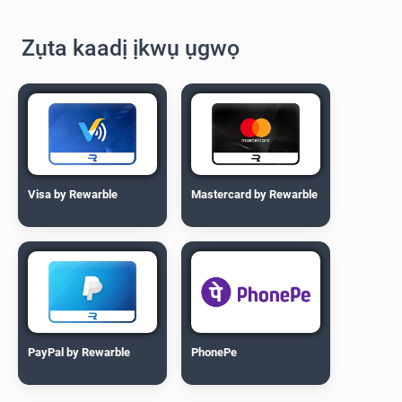
Zụta kaadị ịkwụ ụgwọ
Visa by Rewarble
Mastercard by Rewarble
PayPal by Rewarble
PhonePe