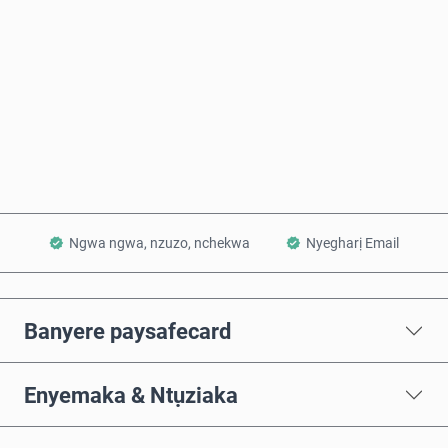
Zụta Ugbu a
Tinye na Cart
Ngwa ngwa, nzuzo, nchekwa
Nyegharị Email
Banyere paysafecard
Enyemaka & Ntụziaka