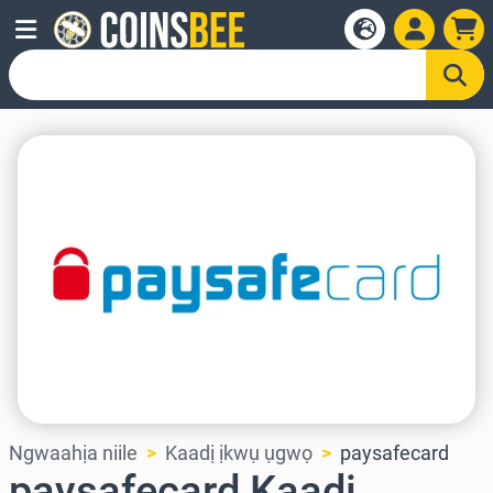
Ngwaahịa niile
Kaadị ịkwụ ụgwọ
paysafecard
paysafecard Kaadị