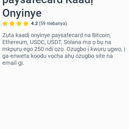
Onyinye
4.2
(
59
nlebanya
)
Zụta kaadị onyinye paysafecard na Bitcoin,
Ethereum, USDC, USDT, Solana ma ọ bụ na
mkpụrụ ego 250 ndị ọzọ. Ozugbo ị kwụrụ ụgwọ, ị
ga-enweta koodu vọcha ahụ ozugbo site na
email gị.
Họrọ mpaghara
Họrọ ego
Ọnụahịa E Kwadoro