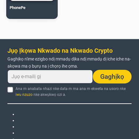
PhonePe
Jụọ Ịkọwa Nkwado na Nkwado Crypto
Gaghịkọ n'ime ezigbo ndị mmadụ dịka ndị mmadụ dị iche iche na-
akọwa ma ọ bụrụ na ị chọrọ ihe ọma.
Gaghịkọ
Ana m anabata nhazi nke data m ma ana m ekweta na usoro nke
iwu nzuzo
nke akwụkwọ ozi a.