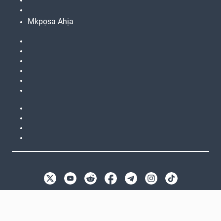
Mkpọsa Ahịa