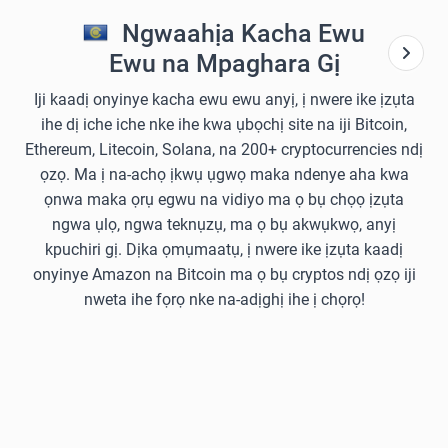
Ngwaahịa Kacha Ewu
Ewu na Mpaghara Gị
Iji kaadị onyinye kacha ewu ewu anyị, ị nwere ike ịzụta
ihe dị iche iche nke ihe kwa ụbọchị site na iji Bitcoin,
Ethereum, Litecoin, Solana, na 200+ cryptocurrencies ndị
ọzọ. Ma ị na-achọ ịkwụ ụgwọ maka ndenye aha kwa
ọnwa maka ọrụ egwu na vidiyo ma ọ bụ chọọ ịzụta
ngwa ụlọ, ngwa teknụzụ, ma ọ bụ akwụkwọ, anyị
kpuchiri gị. Dịka ọmụmaatụ, ị nwere ike ịzụta kaadị
onyinye Amazon na Bitcoin ma ọ bụ cryptos ndị ọzọ iji
nweta ihe fọrọ nke na-adịghị ihe ị chọrọ!