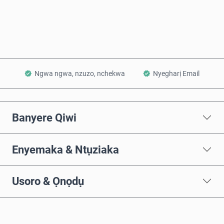
Tinye na Cart
Ngwa ngwa, nzuzo, nchekwa
Nyegharị Email
Banyere Qiwi
Enyemaka & Ntụziaka
Usoro & Ọnọdụ