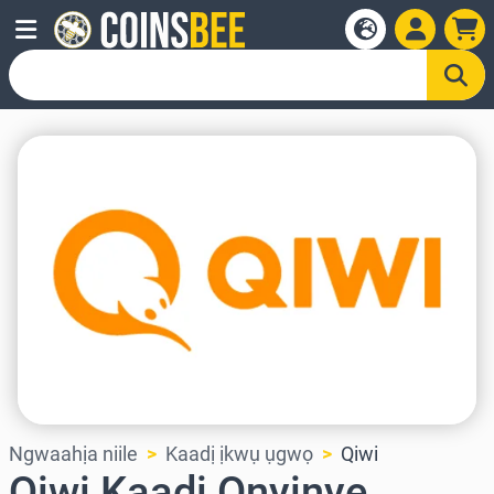
Ngwaahịa niile
Kaadị ịkwụ ụgwọ
Qiwi
Qiwi Kaadị Onyinye