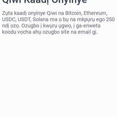
Zụta kaadị onyinye Qiwi na Bitcoin, Ethereum,
USDC, USDT, Solana ma ọ bụ na mkpụrụ ego 250
ndị ọzọ. Ozugbo ị kwụrụ ụgwọ, ị ga-enweta
koodu vọcha ahụ ozugbo site na email gị.
Họrọ mpaghara
Họrọ ego
Ọnụahịa E Kwadoro
Zụta Ugbu a