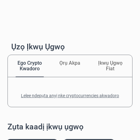
Ụzọ Ịkwụ Ụgwọ
Ego Crypto
Ọrụ Akpa
Ịkwụ Ụgwọ
Kwadoro
Fiat
Lelee ndepụta anyị nke cryptocurrencies akwadoro
Zụta kaadị ịkwụ ụgwọ