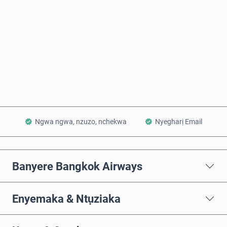
Zụta Ugbu a
Tinye na Cart
Ngwa ngwa, nzuzo, nchekwa
Nyegharị Email
Banyere Bangkok Airways
Enyemaka & Ntụziaka