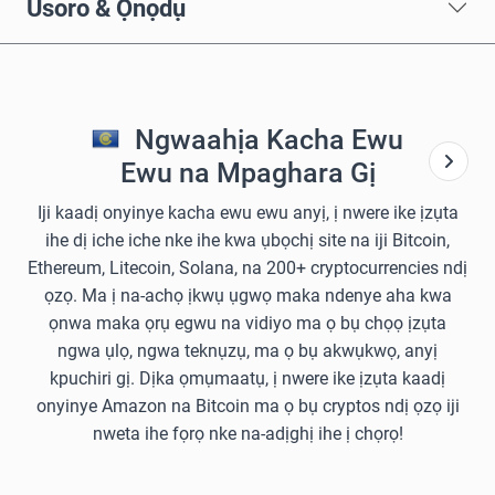
Usoro & Ọnọdụ
Ngwaahịa Kacha Ewu
Ewu na Mpaghara Gị
Iji kaadị onyinye kacha ewu ewu anyị, ị nwere ike ịzụta
ihe dị iche iche nke ihe kwa ụbọchị site na iji Bitcoin,
Ethereum, Litecoin, Solana, na 200+ cryptocurrencies ndị
ọzọ. Ma ị na-achọ ịkwụ ụgwọ maka ndenye aha kwa
ọnwa maka ọrụ egwu na vidiyo ma ọ bụ chọọ ịzụta
ngwa ụlọ, ngwa teknụzụ, ma ọ bụ akwụkwọ, anyị
kpuchiri gị. Dịka ọmụmaatụ, ị nwere ike ịzụta kaadị
onyinye Amazon na Bitcoin ma ọ bụ cryptos ndị ọzọ iji
nweta ihe fọrọ nke na-adịghị ihe ị chọrọ!