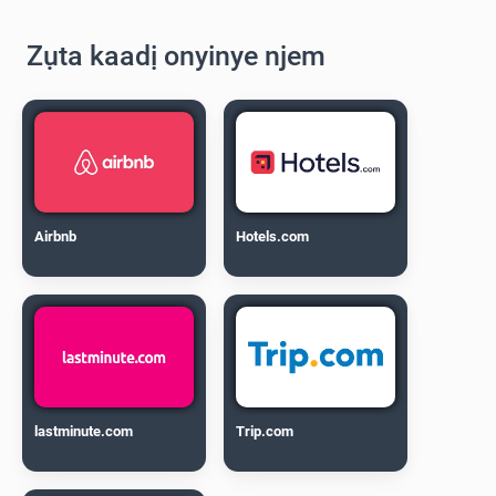
Zụta kaadị onyinye njem
Airbnb
Hotels.com
lastminute.com
Trip.com