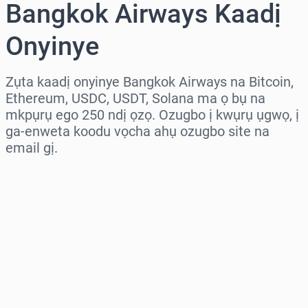
Bangkok Airways Kaadị
Onyinye
Zụta kaadị onyinye Bangkok Airways na Bitcoin,
Ethereum, USDC, USDT, Solana ma ọ bụ na
mkpụrụ ego 250 ndị ọzọ. Ozugbo ị kwụrụ ụgwọ, ị
ga-enweta koodu vọcha ahụ ozugbo site na
email gị.
Họrọ mpaghara
Họrọ ego
Ọnụahịa E Kwadoro