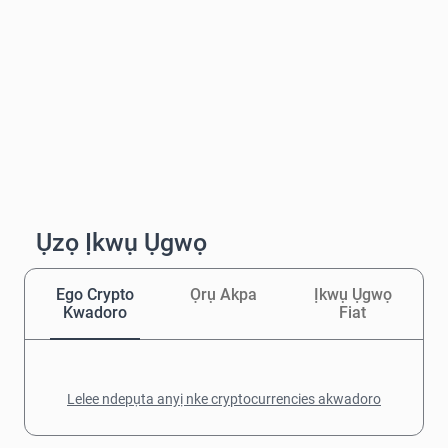
Ụzọ Ịkwụ Ụgwọ
Ego Crypto
Ọrụ Akpa
Ịkwụ Ụgwọ
Kwadoro
Fiat
Lelee ndepụta anyị nke cryptocurrencies akwadoro