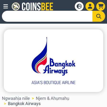
Ngwaahịa niile
Njem & Ahụmahụ
Bangkok Airways