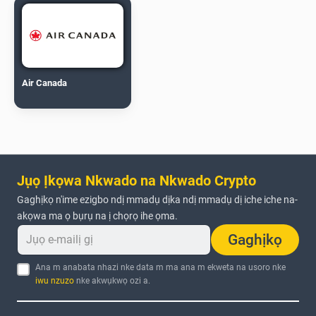
Air Canada
Jụọ Ịkọwa Nkwado na Nkwado Crypto
Gaghịkọ n'ime ezigbo ndị mmadụ dịka ndị mmadụ dị iche iche na-
akọwa ma ọ bụrụ na ị chọrọ ihe ọma.
Gaghịkọ
Ana m anabata nhazi nke data m ma ana m ekweta na usoro nke
iwu nzuzo
nke akwụkwọ ozi a.