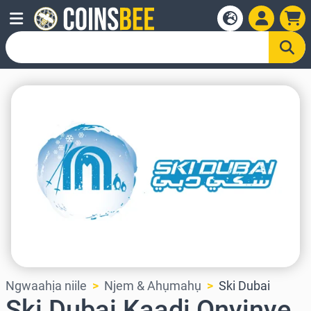
Ngwaahịa niile
Njem & Ahụmahụ
Ski Dubai
Ski Dubai Kaadị Onyinye