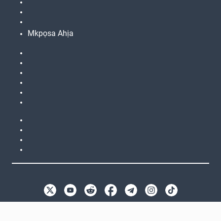
Mkpọsa Ahịa