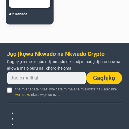
Air Canada
Jụọ Ịkọwa Nkwado na Nkwado Crypto
Gaghịkọ n'ime ezigbo ndị mmadụ dịka ndị mmadụ dị iche iche na-
akọwa ma ọ bụrụ na ị chọrọ ihe ọma.
Gaghịkọ
Ana m anabata nhazi nke data m ma ana m ekweta na usoro nke
iwu nzuzo
nke akwụkwọ ozi a.