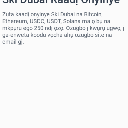
Zụta kaadị onyinye Ski Dubai na Bitcoin,
Ethereum, USDC, USDT, Solana ma ọ bụ na
mkpụrụ ego 250 ndị ọzọ. Ozugbo ị kwụrụ ụgwọ, ị
ga-enweta koodu vọcha ahụ ozugbo site na
email gị.
Họrọ mpaghara
Họrọ ego
Ọnụahịa E Kwadoro