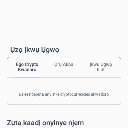
Ụzọ Ịkwụ Ụgwọ
Ego Crypto
Ọrụ Akpa
Ịkwụ Ụgwọ
Kwadoro
Fiat
Lelee ndepụta anyị nke cryptocurrencies akwadoro
Zụta kaadị onyinye njem