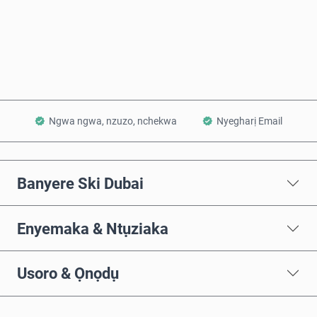
Zụta Ugbu a
Tinye na Cart
Ngwa ngwa, nzuzo, nchekwa
Nyegharị Email
Banyere Ski Dubai
Enyemaka & Ntụziaka
Usoro & Ọnọdụ