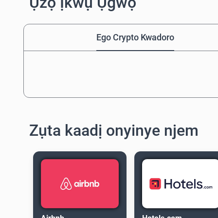
Ụzọ Ịkwụ Ụgwọ
Ego Crypto Kwadoro
Zụta kaadị onyinye njem