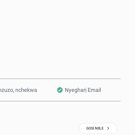
Zụta Ugbu a
Tinye na Cart
nzuzo, nchekwa
Nyegharị Email
GOSI NIILE