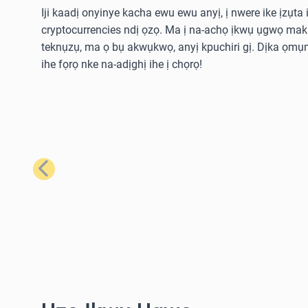
Iji kaadị onyinye kacha ewu ewu anyị, ị nwere ike ịzụta i
cryptocurrencies ndị ọzọ. Ma ị na-achọ ịkwụ ụgwọ ma
teknụzụ, ma ọ bụ akwụkwọ, anyị kpuchiri gị. Dịka ọmụm
ihe fọrọ nke na-adịghị ihe ị chọrọ!
Nke gara aga