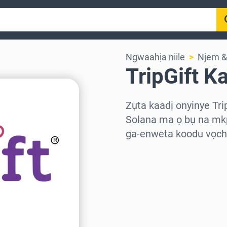
Ngwaahịa niile
Njem 
TripGift K
Zụta kaadị onyinye Tri
Solana ma ọ bụ na mkp
ga-enweta koodu vọcha
Họrọ mpaghara
Họrọ ego