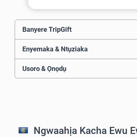
Banyere TripGift
Enyemaka & Ntụziaka
Usoro & Ọnọdụ
Ngwaahịa Kacha Ewu E