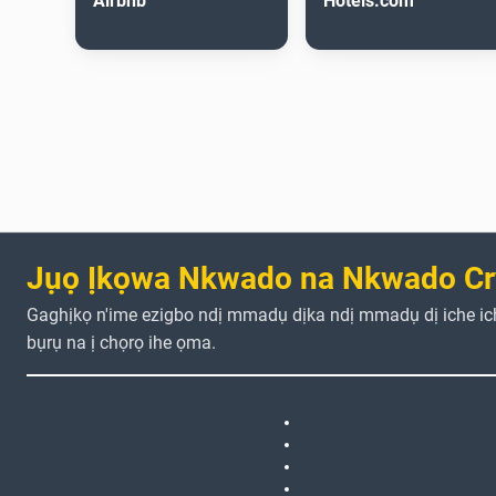
Airbnb
Hotels.com
Jụọ Ịkọwa Nkwado na Nkwado Cr
Gaghịkọ n'ime ezigbo ndị mmadụ dịka ndị mmadụ dị iche i
bụrụ na ị chọrọ ihe ọma.