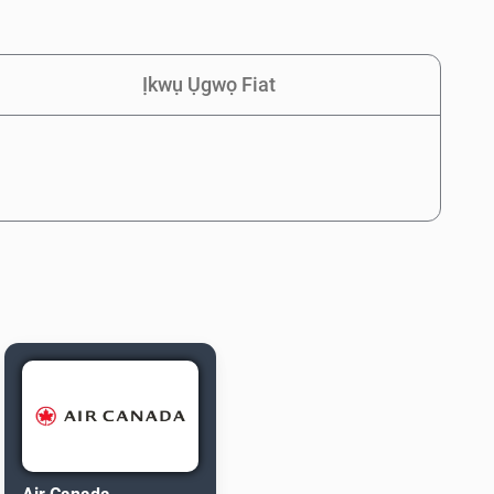
Ịkwụ Ụgwọ Fiat