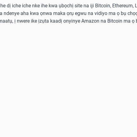
he dị iche iche nke ihe kwa ụbọchị site na iji Bitcoin, Ethereum,
ka ndenye aha kwa ọnwa maka ọrụ egwu na vidiyo ma ọ bụ chọọ
aatụ, ị nwere ike ịzụta kaadị onyinye Amazon na Bitcoin ma ọ b