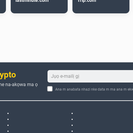
lastminute.com
Trip.com
ypto
che na-akọwa ma ọ
Ana m anabata nhazi nke data m ma ana m ekw