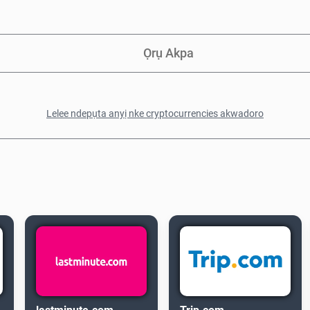
Ọrụ Akpa
Lelee ndepụta anyị nke cryptocurrencies akwadoro