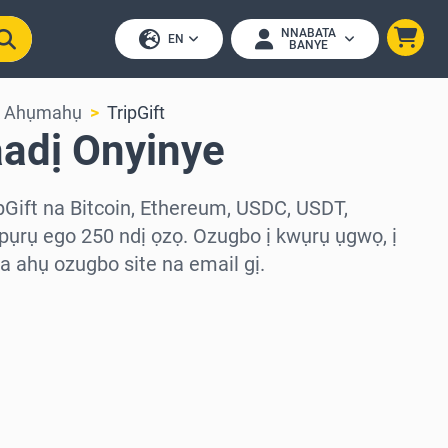
NNABATA
EN
BANYE
& Ahụmahụ
TripGift
aadị Onyinye
pGift na Bitcoin, Ethereum, USDC, USDT,
ụrụ ego 250 ndị ọzọ. Ozugbo ị kwụrụ ụgwọ, ị
 ahụ ozugbo site na email gị.