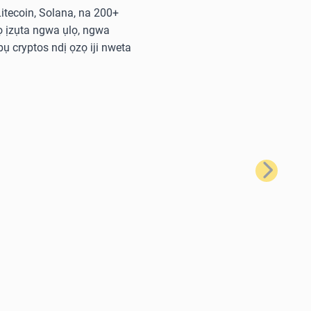
 Litecoin, Solana, na 200+
 ịzụta ngwa ụlọ, ngwa
ụ cryptos ndị ọzọ iji nweta
Nke na-eso