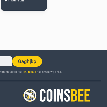
Air Canada
Gaghịkọ
eta na usoro nke
iwu nzuzo
nke akwụkwọ ozi a.