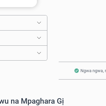
Ọnụahịa E Kwadoro
Ngwa ngwa, 
wu na Mpaghara Gị