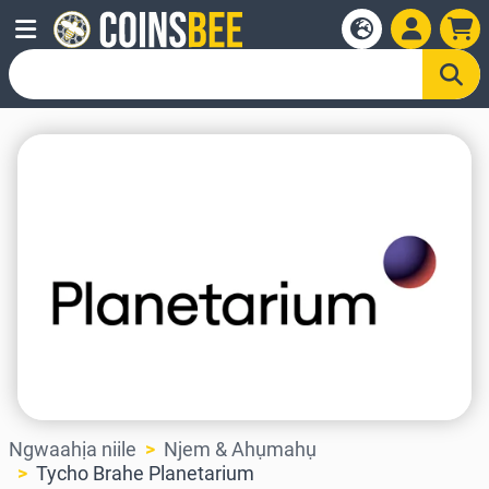
Ngwaahịa niile
Njem & Ahụmahụ
Tycho Brahe Planetarium