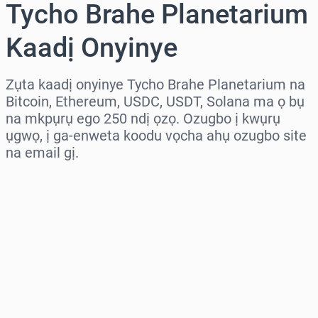
Tycho Brahe Planetarium
Kaadị Onyinye
Zụta kaadị onyinye Tycho Brahe Planetarium na
Bitcoin, Ethereum, USDC, USDT, Solana ma ọ bụ
na mkpụrụ ego 250 ndị ọzọ. Ozugbo ị kwụrụ
ụgwọ, ị ga-enweta koodu vọcha ahụ ozugbo site
na email gị.
Họrọ mpaghara
Họrọ ego
Ọnụahịa E Kwadoro