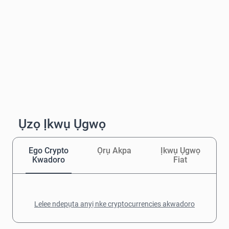
Ụzọ Ịkwụ Ụgwọ
Ego Crypto
Ọrụ Akpa
Ịkwụ Ụgwọ
Kwadoro
Fiat
Lelee ndepụta anyị nke cryptocurrencies akwadoro