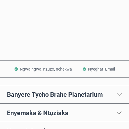
Zụta Ugbu a
Tinye na Cart
Ngwa ngwa, nzuzo, nchekwa
Nyegharị Email
Banyere Tycho Brahe Planetarium
Enyemaka & Ntụziaka