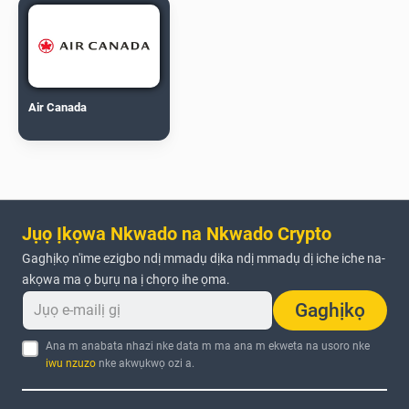
Air Canada
Jụọ Ịkọwa Nkwado na Nkwado Crypto
Gaghịkọ n'ime ezigbo ndị mmadụ dịka ndị mmadụ dị iche iche na-
akọwa ma ọ bụrụ na ị chọrọ ihe ọma.
Gaghịkọ
Ana m anabata nhazi nke data m ma ana m ekweta na usoro nke
iwu nzuzo
nke akwụkwọ ozi a.