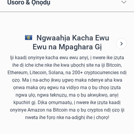
Usoro & Ọnọdụ
Ngwaahịa Kacha Ewu
Ewu na Mpaghara Gị
Iji kaadị onyinye kacha ewu ewu anyị, ị nwere ike ịzụta
ihe dị iche iche nke ihe kwa ụbọchị site na iji Bitcoin,
Ethereum, Litecoin, Solana, na 200+ cryptocurrencies ndị
ọzọ. Ma ị na-achọ ịkwụ ụgwọ maka ndenye aha kwa
ọnwa maka ọrụ egwu na vidiyo ma ọ bụ chọọ ịzụta
ngwa ụlọ, ngwa teknụzụ, ma ọ bụ akwụkwọ, anyị
kpuchiri gị. Dịka ọmụmaatụ, ị nwere ike ịzụta kaadị
onyinye Amazon na Bitcoin ma ọ bụ cryptos ndị ọzọ iji
nweta ihe fọrọ nke na-adịghị ihe ị chọrọ!