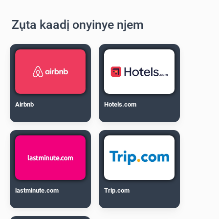
Zụta kaadị onyinye njem
Airbnb
Hotels.com
lastminute.com
Trip.com