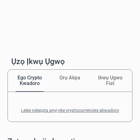
Ụzọ Ịkwụ Ụgwọ
Ego Crypto
Ọrụ Akpa
Ịkwụ Ụgwọ
Kwadoro
Fiat
Lelee ndepụta anyị nke cryptocurrencies akwadoro