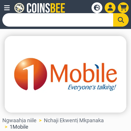
Ngwaahịa niile
Nchaji Ekwentị Mkpanaka
1Mobile