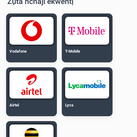
Zụta nchaji ekwentị
Vodafone
T-Mobile
Airtel
Lyca