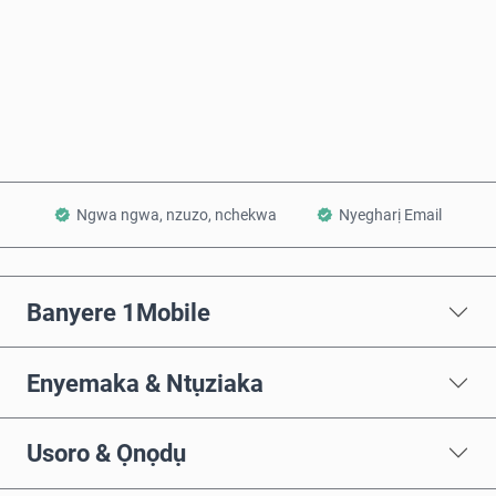
Zụta Ugbu a
Tinye na Cart
Ngwa ngwa, nzuzo, nchekwa
Nyegharị Email
Banyere 1Mobile
Enyemaka & Ntụziaka
Usoro & Ọnọdụ