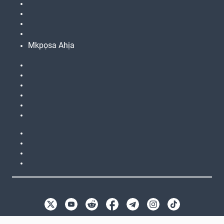
Mkpọsa Ahịa