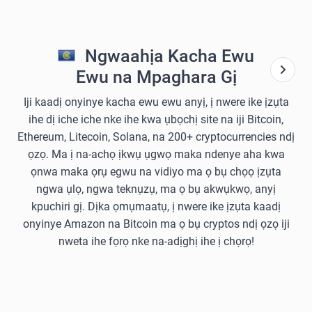
Ngwaahịa Kacha Ewu
Ewu na Mpaghara Gị
Iji kaadị onyinye kacha ewu ewu anyị, ị nwere ike ịzụta
ihe dị iche iche nke ihe kwa ụbọchị site na iji Bitcoin,
Ethereum, Litecoin, Solana, na 200+ cryptocurrencies ndị
ọzọ. Ma ị na-achọ ịkwụ ụgwọ maka ndenye aha kwa
ọnwa maka ọrụ egwu na vidiyo ma ọ bụ chọọ ịzụta
ngwa ụlọ, ngwa teknụzụ, ma ọ bụ akwụkwọ, anyị
kpuchiri gị. Dịka ọmụmaatụ, ị nwere ike ịzụta kaadị
onyinye Amazon na Bitcoin ma ọ bụ cryptos ndị ọzọ iji
nweta ihe fọrọ nke na-adịghị ihe ị chọrọ!