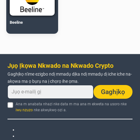
Beeline
Jụọ Ịkọwa Nkwado na Nkwado Crypto
Gaghịkọ n'ime ezigbo ndị mmadụ dịka ndị mmadụ dị iche iche na-
akọwa ma ọ bụrụ na ị chọrọ ihe ọma.
Gaghịkọ
Ana m anabata nhazi nke data m ma ana m ekweta na usoro nke
iwu nzuzo
nke akwụkwọ ozi a.