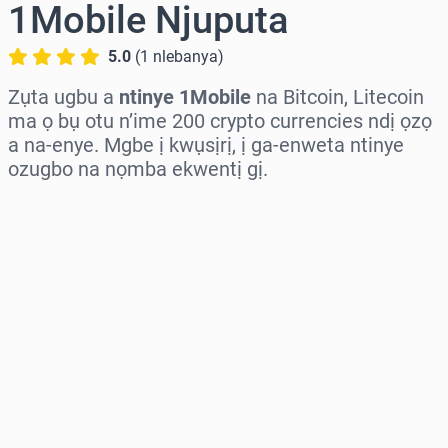
1Mobile Njuputa
5.0
(
1
nlebanya
)
Zụta ugbu a
ntinye 1Mobile
na Bitcoin, Litecoin
ma ọ bụ otu n’ime 200 crypto currencies ndị ọzọ
a na-enye. Mgbe ị kwụsịrị, ị ga-enweta ntinye
ozugbo na nọmba ekwentị gị.
Họrọ mpaghara
Họrọ ego
Ọnụahịa E Kwadoro