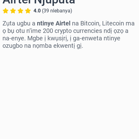
4.0
(
39
nlebanya
)
Zụta ugbu a
ntinye Airtel
na Bitcoin, Litecoin ma
ọ bụ otu n’ime 200 crypto currencies ndị ọzọ a
na-enye. Mgbe ị kwụsịrị, ị ga-enweta ntinye
ozugbo na nọmba ekwentị gị.
Họrọ mpaghara
Họrọ ego
Ọnụahịa E Kwadoro