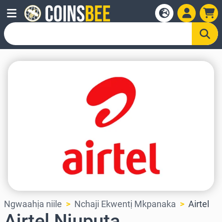
Ngwaahịa niile
Nchaji Ekwentị Mkpanaka
Airtel
Airtel Njuputa