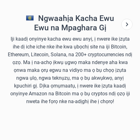
Ngwaahịa Kacha Ewu
Ewu na Mpaghara Gị
Iji kaadị onyinye kacha ewu ewu anyị, ị nwere ike ịzụta
ihe dị iche iche nke ihe kwa ụbọchị site na iji Bitcoin,
Ethereum, Litecoin, Solana, na 200+ cryptocurrencies ndị
ọzọ. Ma ị na-achọ ịkwụ ụgwọ maka ndenye aha kwa
ọnwa maka ọrụ egwu na vidiyo ma ọ bụ chọọ ịzụta
ngwa ụlọ, ngwa teknụzụ, ma ọ bụ akwụkwọ, anyị
kpuchiri gị. Dịka ọmụmaatụ, ị nwere ike ịzụta kaadị
onyinye Amazon na Bitcoin ma ọ bụ cryptos ndị ọzọ iji
nweta ihe fọrọ nke na-adịghị ihe ị chọrọ!