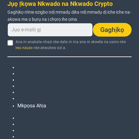
Jụọ Ịkọwa Nkwado na Nkwado Crypto
Gaghịkọ n'ime ezigbo ndị mmadụ dịka ndị mmadụ dị iche iche na-
akọwa ma ọ bụrụ na ị chọrọ ihe ọma.
Gaghịkọ
Ana m anabata nhazi nke data m ma ana m ekweta na usoro nke
iwu nzuzo
nke akwụkwọ ozi a.
Mkpọsa Ahịa