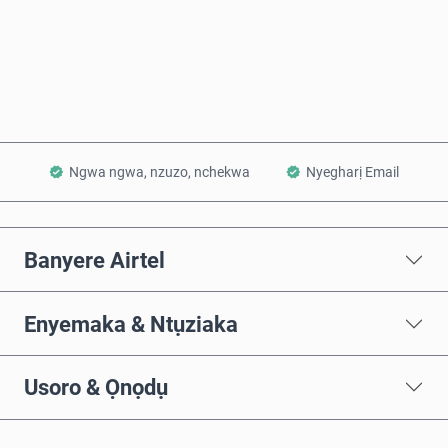
Zụta Ugbu a
Tinye na Cart
Ngwa ngwa, nzuzo, nchekwa
Nyegharị Email
Banyere Airtel
Enyemaka & Ntụziaka
Usoro & Ọnọdụ