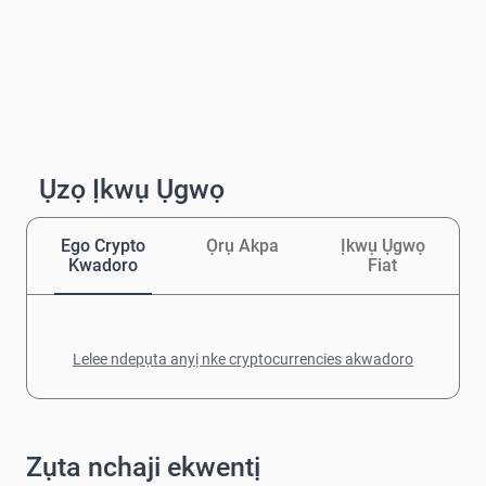
Ụzọ Ịkwụ Ụgwọ
Ego Crypto
Ọrụ Akpa
Ịkwụ Ụgwọ
Kwadoro
Fiat
Lelee ndepụta anyị nke cryptocurrencies akwadoro
Zụta nchaji ekwentị