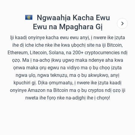
Ngwaahịa Kacha Ewu
Ewu na Mpaghara Gị
Iji kaadị onyinye kacha ewu ewu anyị, ị nwere ike ịzụta
ihe dị iche iche nke ihe kwa ụbọchị site na iji Bitcoin,
Ethereum, Litecoin, Solana, na 200+ cryptocurrencies ndị
ọzọ. Ma ị na-achọ ịkwụ ụgwọ maka ndenye aha kwa
ọnwa maka ọrụ egwu na vidiyo ma ọ bụ chọọ ịzụta
ngwa ụlọ, ngwa teknụzụ, ma ọ bụ akwụkwọ, anyị
kpuchiri gị. Dịka ọmụmaatụ, ị nwere ike ịzụta kaadị
onyinye Amazon na Bitcoin ma ọ bụ cryptos ndị ọzọ iji
nweta ihe fọrọ nke na-adịghị ihe ị chọrọ!