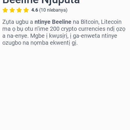
4.6
(
10
nlebanya
)
Zụta ugbu a
ntinye Beeline
na Bitcoin, Litecoin
ma ọ bụ otu n’ime 200 crypto currencies ndị ọzọ
a na-enye. Mgbe ị kwụsịrị, ị ga-enweta ntinye
ozugbo na nọmba ekwentị gị.
Họrọ mpaghara
Họrọ ego
Ọnụahịa E Kwadoro