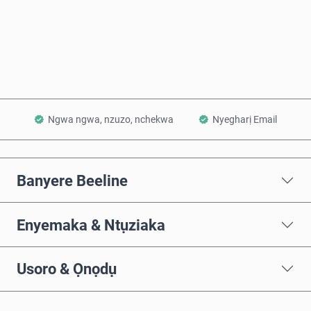
Zụta Ugbu a
Tinye na Cart
Ngwa ngwa, nzuzo, nchekwa
Nyegharị Email
Banyere Beeline
Enyemaka & Ntụziaka
Usoro & Ọnọdụ