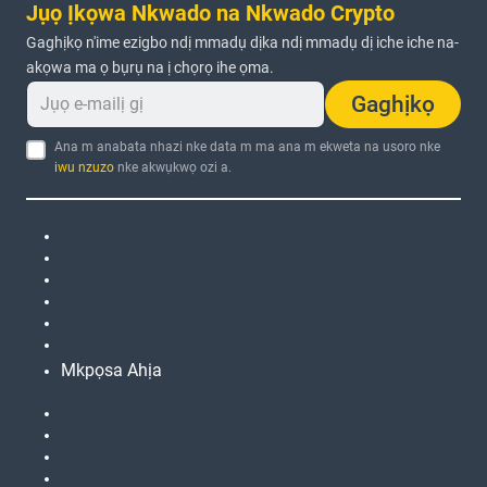
Jụọ Ịkọwa Nkwado na Nkwado Crypto
Gaghịkọ n'ime ezigbo ndị mmadụ dịka ndị mmadụ dị iche iche na-
akọwa ma ọ bụrụ na ị chọrọ ihe ọma.
Gaghịkọ
Ana m anabata nhazi nke data m ma ana m ekweta na usoro nke
iwu nzuzo
nke akwụkwọ ozi a.
Mkpọsa Ahịa