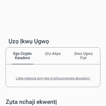
Ụzọ Ịkwụ Ụgwọ
Ego Crypto
Ọrụ Akpa
Ịkwụ Ụgwọ
Kwadoro
Fiat
Lelee ndepụta anyị nke cryptocurrencies akwadoro
Zụta nchaji ekwentị