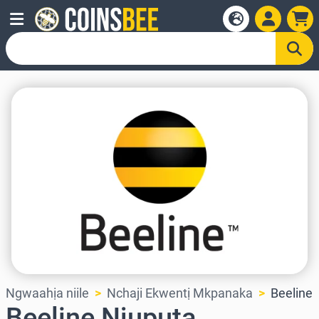
Ngwaahịa niile
Nchaji Ekwentị Mkpanaka
Beeline
Beeline Njuputa