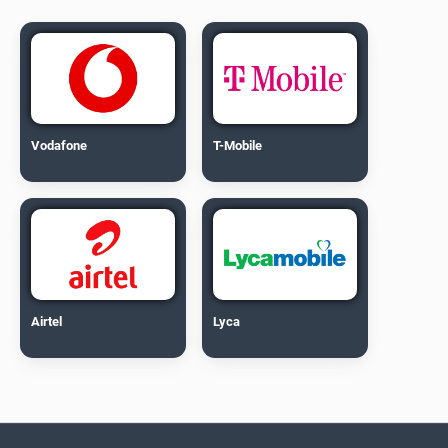
Vodafone
T-Mobile
Airtel
Lyca