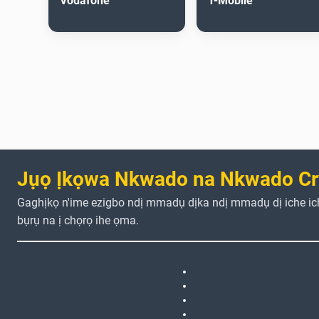
Vodafone
T-Mobile
Jụọ Ịkọwa Nkwado na Nkwado Cr
Gaghịkọ n'ime ezigbo ndị mmadụ dịka ndị mmadụ dị iche i
bụrụ na ị chọrọ ihe ọma.