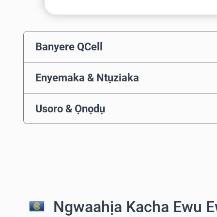
Banyere QCell
Enyemaka & Ntụziaka
Usoro & Ọnọdụ
Ngwaahịa Kacha Ewu E