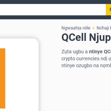
Ngwaahịa niile
Nchaji
QCell Nju
Zụta ugbu a
ntinye QC
crypto currencies ndị 
ntinye ozugbo na nọmb
Họrọ mpaghara
Họrọ ego