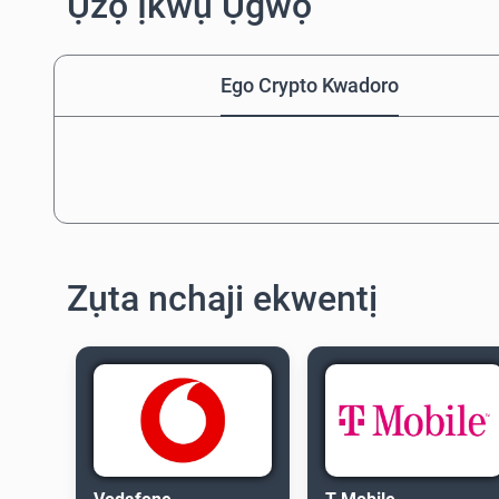
Ụzọ Ịkwụ Ụgwọ
Ego Crypto Kwadoro
Zụta nchaji ekwentị