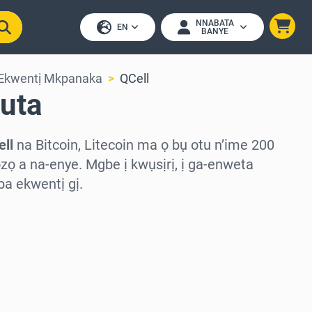
NNABATA
EN
BANYE
 Ekwentị Mkpanaka
QCell
puta
ell
na Bitcoin, Litecoin ma ọ bụ otu n’ime 200
ọzọ a na-enye. Mgbe ị kwụsịrị, ị ga-enweta
a ekwentị gị.