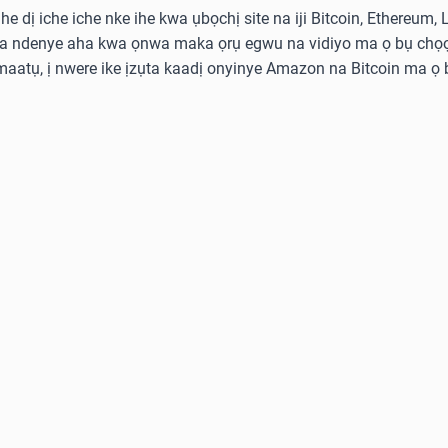
he dị iche iche nke ihe kwa ụbọchị site na iji Bitcoin, Ethereum,
ka ndenye aha kwa ọnwa maka ọrụ egwu na vidiyo ma ọ bụ chọọ
aatụ, ị nwere ike ịzụta kaadị onyinye Amazon na Bitcoin ma ọ b