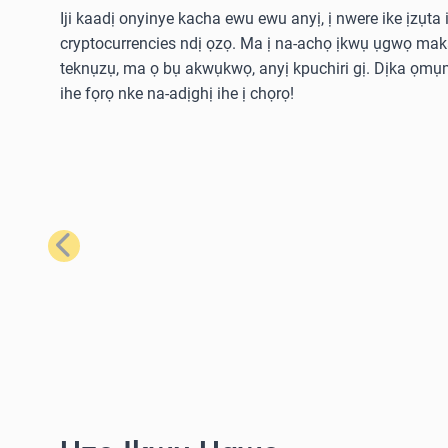
Iji kaadị onyinye kacha ewu ewu anyị, ị nwere ike ịzụta i
cryptocurrencies ndị ọzọ. Ma ị na-achọ ịkwụ ụgwọ ma
teknụzụ, ma ọ bụ akwụkwọ, anyị kpuchiri gị. Dịka ọmụm
ihe fọrọ nke na-adịghị ihe ị chọrọ!
Nke gara aga