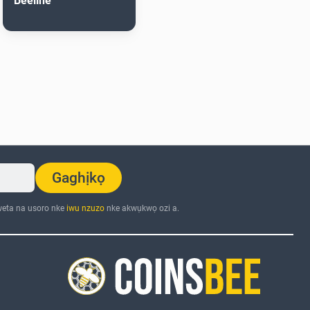
Beeline
Gaghịkọ
eta na usoro nke
iwu nzuzo
nke akwụkwọ ozi a.