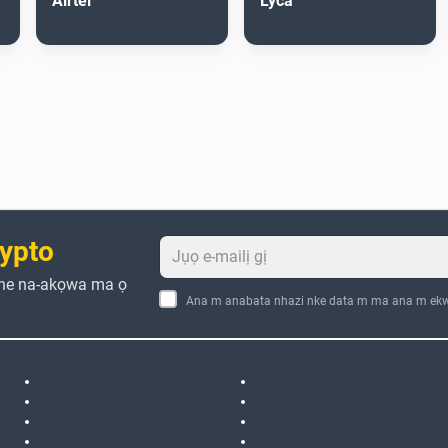
Airtel
Lyca
ypto
che na-akọwa ma ọ
Ana m anabata nhazi nke data m ma ana m ekw