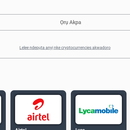
Ọrụ Akpa
Lelee ndepụta anyị nke cryptocurrencies akwadoro