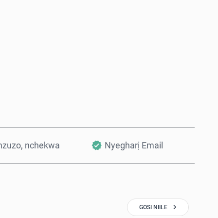
Zụta Ugbu a
Tinye na Cart
nzuzo, nchekwa
Nyegharị Email
GOSI NIILE