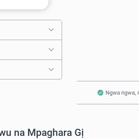
Ọnụahịa E Kwadoro
Ngwa ngwa, 
wu na Mpaghara Gị