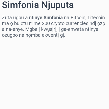
Simfonia Njuputa
Zụta ugbu a
ntinye Simfonia
na Bitcoin, Litecoin
ma ọ bụ otu n’ime 200 crypto currencies ndị ọzọ
a na-enye. Mgbe ị kwụsịrị, ị ga-enweta ntinye
ozugbo na nọmba ekwentị gị.
Họrọ mpaghara
Họrọ ego
Ọnụahịa E Kwadoro