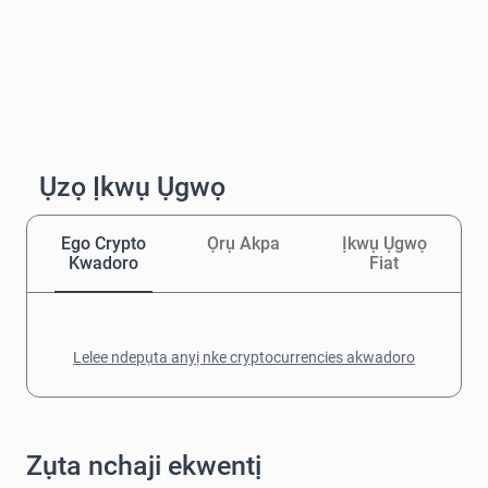
Ụzọ Ịkwụ Ụgwọ
Ego Crypto
Ọrụ Akpa
Ịkwụ Ụgwọ
Kwadoro
Fiat
Lelee ndepụta anyị nke cryptocurrencies akwadoro
Zụta nchaji ekwentị