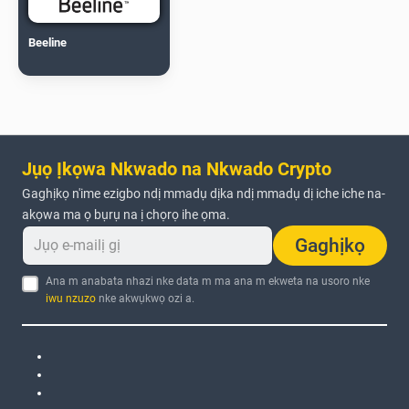
Beeline
Jụọ Ịkọwa Nkwado na Nkwado Crypto
Gaghịkọ n'ime ezigbo ndị mmadụ dịka ndị mmadụ dị iche iche na-
akọwa ma ọ bụrụ na ị chọrọ ihe ọma.
Gaghịkọ
Ana m anabata nhazi nke data m ma ana m ekweta na usoro nke
iwu nzuzo
nke akwụkwọ ozi a.