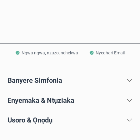
Zụta Ugbu a
Tinye na Cart
Ngwa ngwa, nzuzo, nchekwa
Nyegharị Email
Banyere Simfonia
Enyemaka & Ntụziaka
Usoro & Ọnọdụ