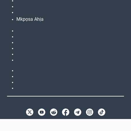
Mkpọsa Ahịa