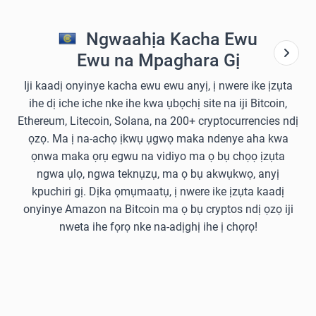
Ngwaahịa Kacha Ewu
Ewu na Mpaghara Gị
Iji kaadị onyinye kacha ewu ewu anyị, ị nwere ike ịzụta
ihe dị iche iche nke ihe kwa ụbọchị site na iji Bitcoin,
Ethereum, Litecoin, Solana, na 200+ cryptocurrencies ndị
ọzọ. Ma ị na-achọ ịkwụ ụgwọ maka ndenye aha kwa
ọnwa maka ọrụ egwu na vidiyo ma ọ bụ chọọ ịzụta
ngwa ụlọ, ngwa teknụzụ, ma ọ bụ akwụkwọ, anyị
kpuchiri gị. Dịka ọmụmaatụ, ị nwere ike ịzụta kaadị
onyinye Amazon na Bitcoin ma ọ bụ cryptos ndị ọzọ iji
nweta ihe fọrọ nke na-adịghị ihe ị chọrọ!