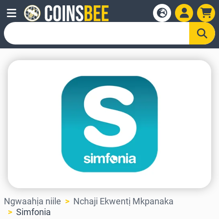
Ngwaahịa niile
Nchaji Ekwentị Mkpanaka
Simfonia