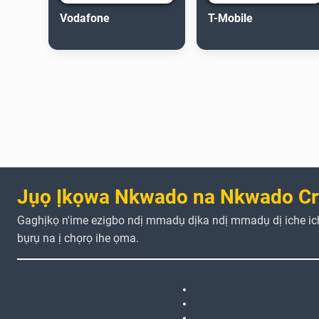
Vodafone
T-Mobile
Jụọ Ịkọwa Nkwado na Nkwado Cr
Gaghịkọ n'ime ezigbo ndị mmadụ dịka ndị mmadụ dị iche i
bụrụ na ị chọrọ ihe ọma.