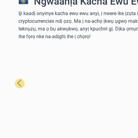
Ngwaahịa Kacha Ewu E
Iji kaadị onyinye kacha ewu ewu anyị, ị nwere ike ịzụta i
cryptocurrencies ndị ọzọ. Ma ị na-achọ ịkwụ ụgwọ ma
teknụzụ, ma ọ bụ akwụkwọ, anyị kpuchiri gị. Dịka ọmụm
ihe fọrọ nke na-adịghị ihe ị chọrọ!
Nke gara aga