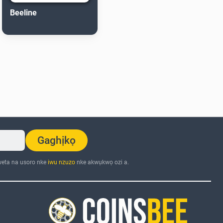
Beeline
Gaghịkọ
eta na usoro nke
iwu nzuzo
nke akwụkwọ ozi a.