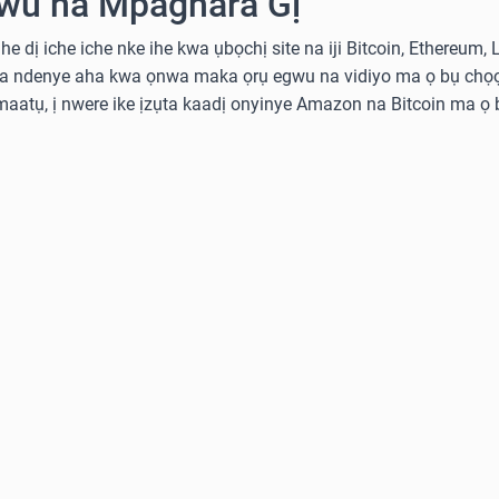
wu na Mpaghara Gị
he dị iche iche nke ihe kwa ụbọchị site na iji Bitcoin, Ethereum,
ka ndenye aha kwa ọnwa maka ọrụ egwu na vidiyo ma ọ bụ chọọ
aatụ, ị nwere ike ịzụta kaadị onyinye Amazon na Bitcoin ma ọ b