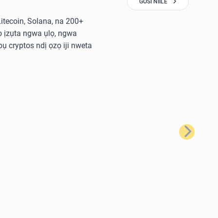
GOSI NIILE
 Litecoin, Solana, na 200+
 ịzụta ngwa ụlọ, ngwa
ụ cryptos ndị ọzọ iji nweta
Nke na-eso