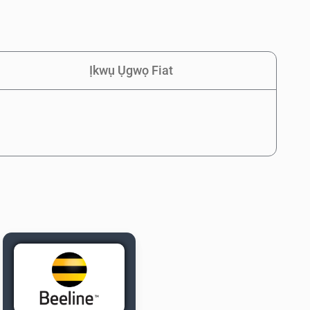
Ịkwụ Ụgwọ Fiat