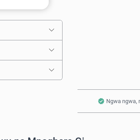
Ọnụahịa E Kwadoro
Ngwa ngwa, 