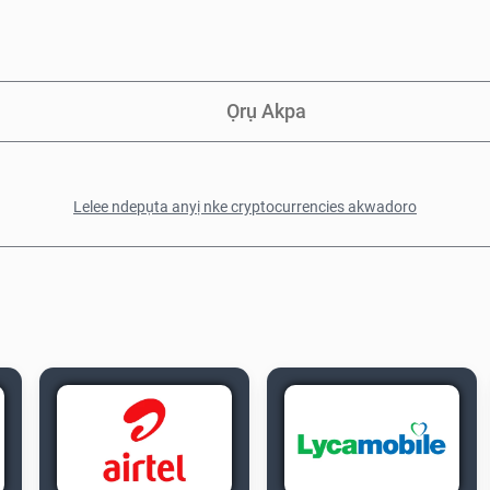
Ọrụ Akpa
Lelee ndepụta anyị nke cryptocurrencies akwadoro