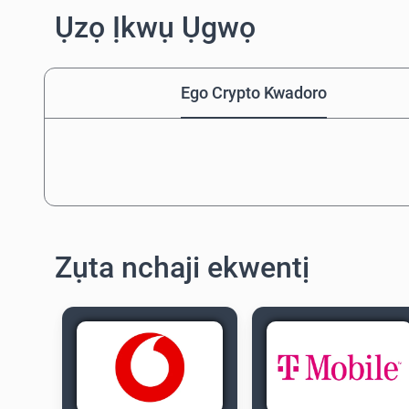
Ụzọ Ịkwụ Ụgwọ
Ego Crypto Kwadoro
Zụta nchaji ekwentị