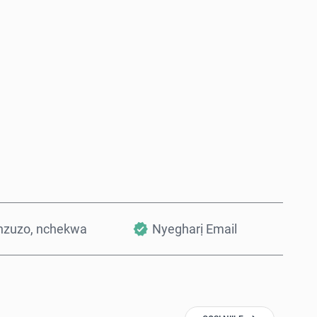
Zụta Ugbu a
Tinye na Cart
nzuzo, nchekwa
Nyegharị Email