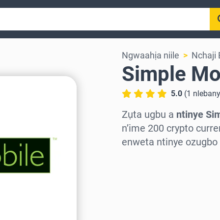
Ngwaahịa niile
Nchaji
Simple Mo
5.0
(
1
nleban
Zụta ugbu a
ntinye Si
n’ime 200 crypto curren
enweta ntinye ozugbo 
Họrọ mpaghara
Họrọ ego