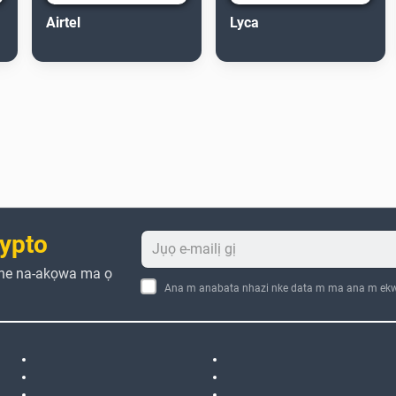
Airtel
Lyca
ypto
che na-akọwa ma ọ
Ana m anabata nhazi nke data m ma ana m ekw