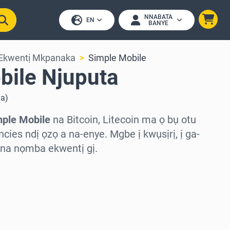
NNABATA
EN
BANYE
 Ekwentị Mkpanaka
Simple Mobile
bile Njuputa
ya
)
mple Mobile
na Bitcoin, Litecoin ma ọ bụ otu
cies ndị ọzọ a na-enye. Mgbe ị kwụsịrị, ị ga-
na nọmba ekwentị gị.