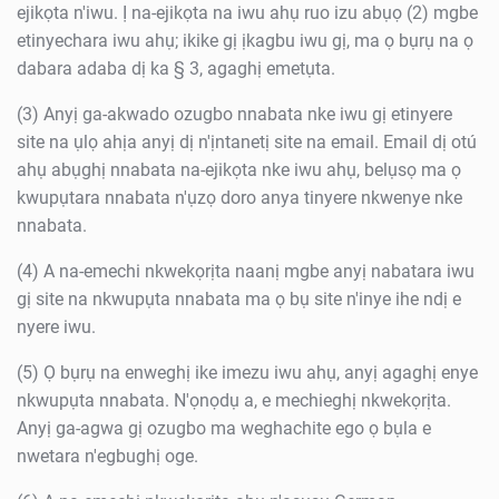
ejikọta n'iwu. Ị na-ejikọta na iwu ahụ ruo izu abụọ (2) mgbe
etinyechara iwu ahụ; ikike gị ịkagbu iwu gị, ma ọ bụrụ na ọ
dabara adaba dị ka § 3, agaghị emetụta.
(3) Anyị ga-akwado ozugbo nnabata nke iwu gị etinyere
site na ụlọ ahịa anyị dị n'ịntanetị site na email. Email dị otú
ahụ abụghị nnabata na-ejikọta nke iwu ahụ, belụsọ ma ọ
kwupụtara nnabata n'ụzọ doro anya tinyere nkwenye nke
nnabata.
(4) A na-emechi nkwekọrịta naanị mgbe anyị nabatara iwu
gị site na nkwupụta nnabata ma ọ bụ site n'inye ihe ndị e
nyere iwu.
(5) Ọ bụrụ na enweghị ike imezu iwu ahụ, anyị agaghị enye
nkwupụta nnabata. N'ọnọdụ a, e mechieghị nkwekọrịta.
Anyị ga-agwa gị ozugbo ma weghachite ego ọ bụla e
nwetara n'egbughị oge.