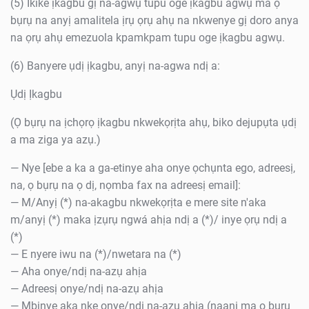
(5) Ikike ịkagbu gị na-agwụ tupu oge ịkagbu agwụ ma ọ
bụrụ na anyị amalitela ịrụ ọrụ ahụ na nkwenye gị doro anya
na ọrụ ahụ emezuola kpamkpam tupu oge ịkagbu agwụ.
(6) Banyere ụdị ịkagbu, anyị na-agwa ndị a:
Ụdị Ịkagbu
(Ọ bụrụ na ịchọrọ ịkagbu nkwekọrịta ahụ, biko dejupụta ụdị
a ma ziga ya azụ.)
— Nye [ebe a ka a ga-etinye aha onye ọchụnta ego, adreesị,
na, ọ bụrụ na ọ dị, nọmba fax na adreesị email]:
— M/Anyị (*) na-akagbu nkwekọrịta e mere site n'aka
m/anyị (*) maka ịzụrụ ngwá ahịa ndị a (*)/ inye ọrụ ndị a
(*)
— E nyere iwu na (*)/nwetara na (*)
— Aha onye/ndị na-azụ ahịa
— Adreesị onye/ndị na-azụ ahịa
— Mbinye aka nke onye/ndị na-azụ ahịa (naanị ma ọ bụrụ