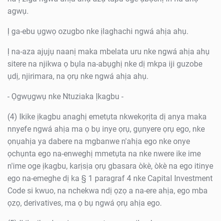
agwụ.
Ị ga-ebu ụgwọ ozugbo nke ịlaghachi ngwá ahịa ahụ.
Ị na-aza ajụjụ naanị maka mbelata uru nke ngwá ahịa ahụ
sitere na njikwa ọ bụla na-abụghị nke dị mkpa iji guzobe
ụdị, njirimara, na ọrụ nke ngwá ahịa ahụ.
- Ọgwụgwụ nke Ntuziaka Ịkagbu -
(4) Ikike ịkagbu anaghị emetụta nkwekọrịta dị anya maka
nnyefe ngwá ahịa ma ọ bụ inye ọrụ, gụnyere ọrụ ego, nke
ọnụahịa ya dabere na mgbanwe n'ahịa ego nke onye
ọchụnta ego na-enweghị mmetụta na nke nwere ike ime
n'ime oge ịkagbu, karịsịa ọrụ gbasara òkè, òkè na ego itinye
ego na-emeghe dị ka § 1 paragraf 4 nke Capital Investment
Code si kwuo, na nchekwa ndị ọzọ a na-ere ahịa, ego mba
ọzọ, derivatives, ma ọ bụ ngwá ọrụ ahịa ego.