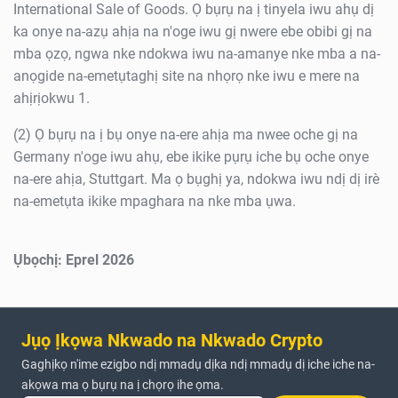
International Sale of Goods. Ọ bụrụ na ị tinyela iwu ahụ dị
ka onye na-azụ ahịa na n'oge iwu gị nwere ebe obibi gị na
mba ọzọ, ngwa nke ndokwa iwu na-amanye nke mba a na-
anọgide na-emetụtaghị site na nhọrọ nke iwu e mere na
ahịrịokwu 1.
(2) Ọ bụrụ na ị bụ onye na-ere ahịa ma nwee oche gị na
Germany n'oge iwu ahụ, ebe ikike pụrụ iche bụ oche onye
na-ere ahịa, Stuttgart. Ma ọ bụghị ya, ndokwa iwu ndị dị irè
na-emetụta ikike mpaghara na nke mba ụwa.
Ụbọchị: Eprel 2026
Jụọ Ịkọwa Nkwado na Nkwado Crypto
Gaghịkọ n'ime ezigbo ndị mmadụ dịka ndị mmadụ dị iche iche na-
akọwa ma ọ bụrụ na ị chọrọ ihe ọma.