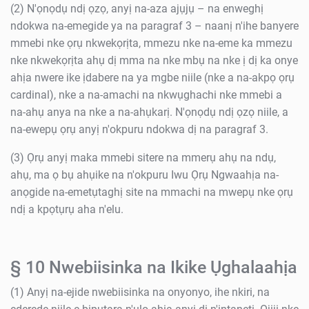
(2) N'ọnọdụ ndị ọzọ, anyị na-aza ajụjụ – na enweghị
ndokwa na-emegide ya na paragraf 3 – naanị n'ihe banyere
mmebi nke ọrụ nkwekọrịta, mmezu nke na-eme ka mmezu
nke nkwekọrịta ahụ dị mma na nke mbụ na nke ị dị ka onye
ahịa nwere ike ịdabere na ya mgbe niile (nke a na-akpọ ọrụ
cardinal), nke a na-amachi na nkwụghachi nke mmebi a
na-ahụ anya na nke a na-ahụkarị. N'ọnọdụ ndị ọzọ niile, a
na-ewepụ ọrụ anyị n'okpuru ndokwa dị na paragraf 3.
(3) Ọrụ anyị maka mmebi sitere na mmerụ ahụ na ndụ,
ahụ, ma ọ bụ ahụike na n'okpuru Iwu Ọrụ Ngwaahịa na-
anọgide na-emetụtaghị site na mmachi na mwepụ nke ọrụ
ndị a kpọtụrụ aha n'elu.
§ 10 Nwebiisinka na Ikike Ụghalaahịa
(1) Anyị na-ejide nwebiisinka na onyonyo, ihe nkiri, na