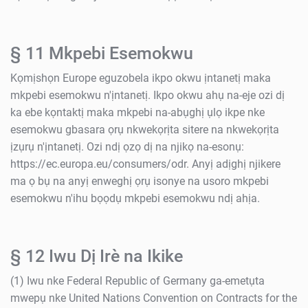
§ 11 Mkpebi Esemokwu
Kọmịshọn Europe eguzobela ikpo okwu ịntanetị maka
mkpebi esemokwu n'ịntanetị. Ikpo okwu ahụ na-eje ozi dị
ka ebe kọntaktị maka mkpebi na-abụghị ụlọ ikpe nke
esemokwu gbasara ọrụ nkwekọrịta sitere na nkwekọrịta
ịzụrụ n'ịntanetị. Ozi ndị ọzọ dị na njikọ na-esonụ:
https://ec.europa.eu/consumers/odr. Anyị adịghị njikere
ma ọ bụ na anyị enweghị ọrụ isonye na usoro mkpebi
esemokwu n'ihu bọọdụ mkpebi esemokwu ndị ahịa.
§ 12 Iwu Dị Irè na Ikike
(1) Iwu nke Federal Republic of Germany ga-emetụta
mwepụ nke United Nations Convention on Contracts for the