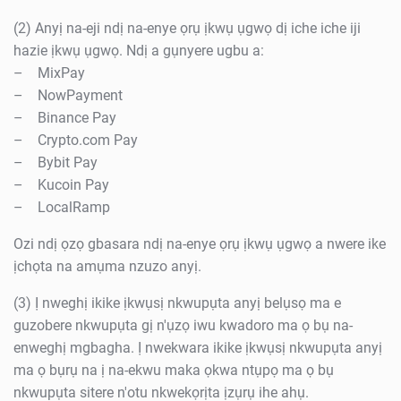
(2) Anyị na-eji ndị na-enye ọrụ ịkwụ ụgwọ dị iche iche iji
hazie ịkwụ ụgwọ. Ndị a gụnyere ugbu a:
– MixPay
– NowPayment
– Binance Pay
– Crypto.com Pay
– Bybit Pay
– Kucoin Pay
– LocalRamp
Ozi ndị ọzọ gbasara ndị na-enye ọrụ ịkwụ ụgwọ a nwere ike
ịchọta na amụma nzuzo anyị.
(3) Ị nweghị ikike ịkwụsị nkwupụta anyị belụsọ ma e
guzobere nkwupụta gị n'ụzọ iwu kwadoro ma ọ bụ na-
enweghị mgbagha. Ị nwekwara ikike ịkwụsị nkwupụta anyị
ma ọ bụrụ na ị na-ekwu maka ọkwa ntụpọ ma ọ bụ
nkwupụta sitere n'otu nkwekọrịta ịzụrụ ihe ahụ.