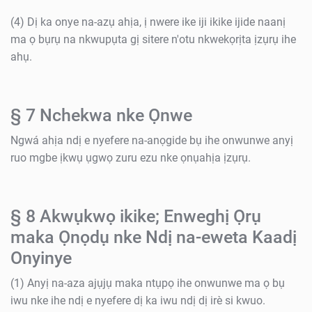
(4) Dị ka onye na-azụ ahịa, ị nwere ike iji ikike ijide naanị
ma ọ bụrụ na nkwupụta gị sitere n'otu nkwekọrịta ịzụrụ ihe
ahụ.
§ 7 Nchekwa nke Ọnwe
Ngwá ahịa ndị e nyefere na-anọgide bụ ihe onwunwe anyị
ruo mgbe ịkwụ ụgwọ zuru ezu nke ọnụahịa ịzụrụ.
§ 8 Akwụkwọ ikike; Enweghị Ọrụ
maka Ọnọdụ nke Ndị na-eweta Kaadị
Onyinye
(1) Anyị na-aza ajụjụ maka ntụpọ ihe onwunwe ma ọ bụ
iwu nke ihe ndị e nyefere dị ka iwu ndị dị irè si kwuo.