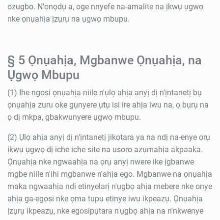
ozugbo. N'ọnọdụ a, oge nnyefe na-amalite na ịkwụ ụgwọ
nke ọnụahịa ịzụrụ na ụgwọ mbupu.
§ 5 Ọnụahịa, Mgbanwe Ọnụahịa, na
Ụgwọ Mbupu
(1) Ihe ngosi ọnụahịa niile n'ụlọ ahịa anyị dị n'ịntanetị bụ
ọnụahịa zuru oke gụnyere ụtụ isi ire ahịa iwu na, ọ bụrụ na
ọ dị mkpa, gbakwunyere ụgwọ mbupu.
(2) Ụlọ ahịa anyị dị n'ịntanetị jikọtara ya na ndị na-enye ọrụ
ịkwụ ụgwọ dị iche iche site na usoro azụmahịa akpaaka.
Ọnụahịa nke ngwaahịa na ọrụ anyị nwere ike ịgbanwe
mgbe niile n'ihi mgbanwe n'ahịa ego. Mgbanwe na ọnụahịa
maka ngwaahịa ndị etinyelarị n'ụgbọ ahịa mebere nke onye
ahịa ga-egosi nke ọma tupu etinye iwu ikpeazụ. Ọnụahịa
ịzụrụ ikpeazụ, nke egosipụtara n'ụgbọ ahịa na n'nkwenye