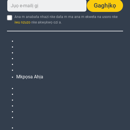
Gaghịkọ
Ana m anabata nhazi nke data m ma ana m ekweta na usoro nke
iwu nzuzo
nke akwụkwọ ozi a.
Mkpọsa Ahịa