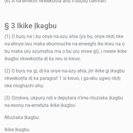
(6) A na-emechi nkwekọrịta ahụ n'asụsụ German.
§ 3 Ikike Ịkagbu
(1) Ọ bụrụ na ị bụ onye na-azụ ahịa (ya bụ, onye nkịtị nke
na-etinye iwu maka ebumnuche na-enweghị ike ikwu na ọ
bụ maka ọrụ azụmahịa ma ọ bụ ọrụ onwe gị), ị nwere ikike
ịkagbu nkwekọrịta dị ka iwu si kwuo.
(2) Ọ bụrụ na gị, dị ka onye na-azụ ahịa, jiri ikike gị ịkagbu
nkwekọrịta dị ka paragraf 1 si kwuo, ị ga-ebu ụgwọ nkịtị
nke nloghachi ahụ.
(3) Ọzọkwa, ụkpụrụ ndị e depụtara n'ime ntuziaka ịkagbu
na-esonụ na-emetụta ikike ịkagbu:
Ntuziaka Ịkagbu:
Ikike Ịkagbu