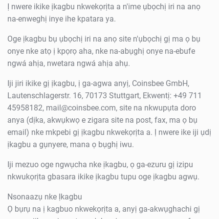
Ị nwere ikike ịkagbu nkwekọrịta a n'ime ụbọchị iri na anọ
na-enweghị inye ihe kpatara ya.
Oge ịkagbu bụ ụbọchị iri na anọ site n'ụbọchị gị ma ọ bụ
onye nke atọ ị kpọrọ aha, nke na-abụghị onye na-ebufe
ngwá ahịa, nwetara ngwá ahịa ahụ.
Iji jiri ikike gị ịkagbu, ị ga-agwa anyị, Coinsbee GmbH,
Lautenschlagerstr. 16, 70173 Stuttgart, Ekwentị: +49 711
45958182,
mail@coinsbee.com
, site na nkwupụta doro
anya (dịka, akwụkwọ e zigara site na post, fax, ma ọ bụ
email) nke mkpebi gị ịkagbu nkwekọrịta a. Ị nwere ike iji ụdị
ịkagbu a gụnyere, mana ọ bụghị iwu.
Iji mezuo oge ngwụcha nke ịkagbu, ọ ga-ezuru gị izipu
nkwukọrịta gbasara ikike ịkagbu tupu oge ịkagbu agwụ.
Nsonaazụ nke Ịkagbu
Ọ bụrụ na ị kagbuo nkwekọrịta a, anyị ga-akwụghachi gị