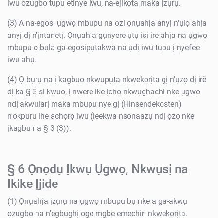
iwu ozugbo tupu etinye iwu, na-ejikọta maka ịzụrụ.
(3) A na-egosi ụgwọ mbupu na ozi ọnụahịa anyị n'ụlọ ahịa
anyị dị n'ịntanetị. Ọnụahịa gụnyere ụtụ isi ire ahịa na ụgwọ
mbupu ọ bụla ga-egosipụtakwa na ụdị iwu tupu ị nyefee
iwu ahụ.
(4) Ọ bụrụ na ị kagbuo nkwupụta nkwekọrịta gị n'ụzọ dị irè
dị ka § 3 si kwuo, ị nwere ike ịchọ nkwụghachi nke ụgwọ
ndị akwụlarị maka mbupu nye gị (Hinsendekosten)
n'okpuru ihe achọrọ iwu (leekwa nsonaazụ ndị ọzọ nke
ịkagbu na § 3 (3)).
§ 6 Ọnọdụ Ịkwụ Ụgwọ, Nkwụsị na
Ikike Ịjide
(1) Ọnụahịa ịzụrụ na ụgwọ mbupu bụ nke a ga-akwụ
ozugbo na n'egbughị oge mgbe emechiri nkwekọrịta.