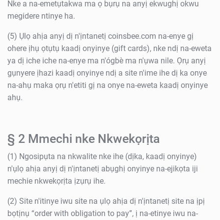
Nke a na-emetụtakwa ma ọ bụrụ na anyị ekwughị okwu
megidere ntinye ha.
(5) Ụlọ ahịa anyị dị n'ịntanetị coinsbee.com na-enye gị
ohere ịhụ ọtụtụ kaadị onyinye (gift cards), nke ndị na-eweta
ya dị iche iche na-enye ma n'ógbè ma n'ụwa nile. Ọrụ anyị
gụnyere ịhazi kaadị onyinye ndị a site n'ime ihe dị ka onye
na-ahụ maka ọrụ n'etiti gị na onye na-eweta kaadị onyinye
ahụ.
§ 2 Mmechi nke Nkwekọrịta
(1) Ngosipụta na nkwalite nke ihe (dịka, kaadị onyinye)
n'ụlọ ahịa anyị dị n'ịntanetị abụghị onyinye na-ejikọta iji
mechie nkwekọrịta ịzụrụ ihe.
(2) Site n'itinye iwu site na ụlọ ahịa dị n'ịntanetị site na ịpị
bọtịnụ “order with obligation to pay”, ị na-etinye iwu na-