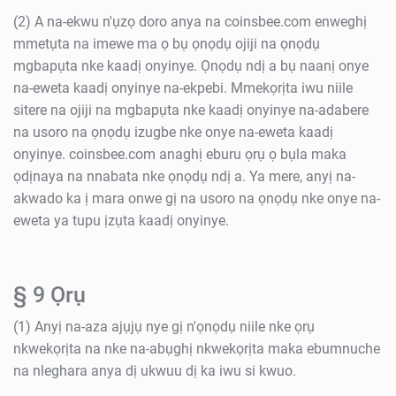
(2) A na-ekwu n'ụzọ doro anya na coinsbee.com enweghị
mmetụta na imewe ma ọ bụ ọnọdụ ojiji na ọnọdụ
mgbapụta nke kaadị onyinye. Ọnọdụ ndị a bụ naanị onye
na-eweta kaadị onyinye na-ekpebi. Mmekọrịta iwu niile
sitere na ojiji na mgbapụta nke kaadị onyinye na-adabere
na usoro na ọnọdụ izugbe nke onye na-eweta kaadị
onyinye. coinsbee.com anaghị eburu ọrụ ọ bụla maka
ọdịnaya na nnabata nke ọnọdụ ndị a. Ya mere, anyị na-
akwado ka ị mara onwe gị na usoro na ọnọdụ nke onye na-
eweta ya tupu ịzụta kaadị onyinye.
§ 9 Ọrụ
(1) Anyị na-aza ajụjụ nye gị n'ọnọdụ niile nke ọrụ
nkwekọrịta na nke na-abụghị nkwekọrịta maka ebumnuche
na nleghara anya dị ukwuu dị ka iwu si kwuo.