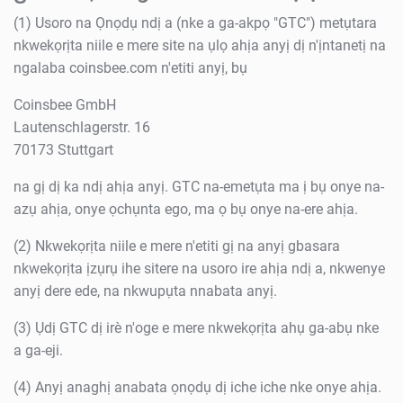
(1) Usoro na Ọnọdụ ndị a (nke a ga-akpọ "GTC") metụtara
nkwekọrịta niile e mere site na ụlọ ahịa anyị dị n'ịntanetị na
ngalaba coinsbee.com n'etiti anyị, bụ
Coinsbee GmbH
Lautenschlagerstr. 16
70173 Stuttgart
na gị dị ka ndị ahịa anyị. GTC na-emetụta ma ị bụ onye na-
azụ ahịa, onye ọchụnta ego, ma ọ bụ onye na-ere ahịa.
(2) Nkwekọrịta niile e mere n'etiti gị na anyị gbasara
nkwekọrịta ịzụrụ ihe sitere na usoro ire ahịa ndị a, nkwenye
anyị dere ede, na nkwupụta nnabata anyị.
(3) Ụdị GTC dị irè n'oge e mere nkwekọrịta ahụ ga-abụ nke
a ga-eji.
(4) Anyị anaghị anabata ọnọdụ dị iche iche nke onye ahịa.