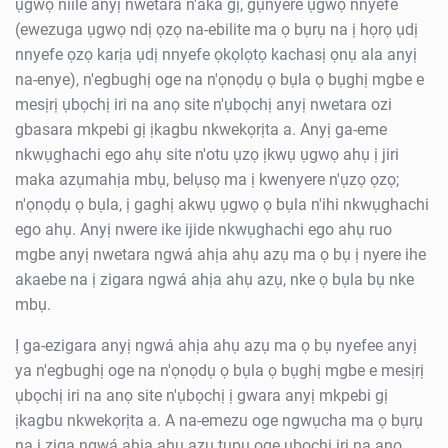
ụgwọ niile anyị nwetara n'aka gị, gụnyere ụgwọ nnyefe
(ewezuga ụgwọ ndị ọzọ na-ebilite ma ọ bụrụ na ị họrọ ụdị
nnyefe ọzọ karịa ụdị nnyefe ọkọlọtọ kachasị ọnụ ala anyị
na-enye), n'egbughị oge na n'ọnọdụ ọ bụla ọ bụghị mgbe e
mesịrị ụbọchị iri na anọ site n'ụbọchị anyị nwetara ozi
gbasara mkpebi gị ịkagbu nkwekọrịta a. Anyị ga-eme
nkwụghachi ego ahụ site n'otu ụzọ ịkwụ ụgwọ ahụ ị jiri
maka azụmahịa mbụ, belụsọ ma ị kwenyere n'ụzọ ọzọ;
n'ọnọdụ ọ bụla, ị gaghị akwụ ụgwọ ọ bụla n'ihi nkwụghachi
ego ahụ. Anyị nwere ike ijide nkwụghachi ego ahụ ruo
mgbe anyị nwetara ngwá ahịa ahụ azụ ma ọ bụ ị nyere ihe
akaebe na ị zigara ngwá ahịa ahụ azụ, nke ọ bụla bụ nke
mbụ.
Ị ga-ezigara anyị ngwá ahịa ahụ azụ ma ọ bụ nyefee anyị
ya n'egbughị oge na n'ọnọdụ ọ bụla ọ bụghị mgbe e mesịrị
ụbọchị iri na anọ site n'ụbọchị ị gwara anyị mkpebi gị
ịkagbu nkwekọrịta a. A na-emezu oge ngwụcha ma ọ bụrụ
na ị ziga ngwá ahịa ahụ azụ tupu oge ụbọchị iri na anọ