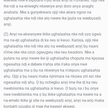
ederede niile e bipụtara n'ụlọ ahịa anyị dị n'ịntanetị. Ojiji nke
ihe ndị a na-enweghị nkwenye anyị doro anya anaghị
anabata. Nke a gụnyekwara ojiji nke akara ngosi na
ụghalaahịa nke ndị nke atọ nwere ike ịpụta na weebụsaịtị
anyị.
(2) Anyị na-akwanyere ikike ụghalaahịa nke ndị ọzọ ùgwù
ma na-eji ụghalaahịa dị ka iwu si kwuo. Karịsịa, ojiji nke
ụghalaahịa nke ndị nke atọ na weebụsaịtị anyị bụ naanị
n'ime oke nke ozizi ọgwụgwụ nke iwu kwadoro. Nke a
pụtara na anyị nwere ike iji ụghalaahịa chọpụta ma kpọsaa
ngwaahịa ndị e debere n'ahịa site n'aka onye nwe
ụghalaahịa ma ọ bụ na nkwenye ha n'okpuru ụghalaahịa
ahụ. Ojiji a bụ naanị maka njirimara na nkọwa ziri ezi nke
ngwaahịa ndị ahụ. Ọ bụ nchegbu anyị ime ihe dị ka iwu
nwebiisinka na ụghalaahịa si kwuo. Ọ bụrụ na ị bụ onye
nwe nwebiisinka ma ọ bụ ikike ụghalaahịa ma kwere na a
na-emebi ikike gị site na weebụsaịtị anyị, anyị na-arịọ maka
kọntaktị ozugbo iji mee ihe kwesịrị ekwesị.