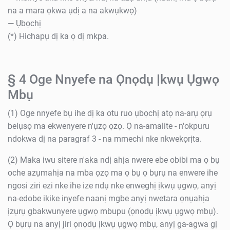
na a mara ọkwa ụdị a na akwụkwọ)
— Ụbọchị
(*) Hichapụ dị ka ọ dị mkpa.
§ 4 Oge Nnyefe na Ọnọdụ Ịkwụ Ụgwọ
Mbụ
(1) Oge nnyefe bụ ihe dị ka otu ruo ụbọchị atọ na-arụ ọrụ
belụsọ ma ekwenyere n'ụzọ ọzọ. Ọ na-amalite - n'okpuru
ndokwa dị na paragraf 3 - na mmechi nke nkwekọrịta.
(2) Maka iwu sitere n'aka ndị ahịa nwere ebe obibi ma ọ bụ
oche azụmahịa na mba ọzọ ma ọ bụ ọ bụrụ na enwere ihe
ngosi ziri ezi nke ihe ize ndụ nke enweghị ịkwụ ụgwọ, anyị
na-edobe ikike inyefe naanị mgbe anyị nwetara ọnụahịa
ịzụrụ gbakwunyere ụgwọ mbupu (ọnọdụ ịkwụ ụgwọ mbụ).
Ọ bụrụ na anyị jiri ọnọdụ ịkwụ ụgwọ mbụ, anyị ga-agwa gị