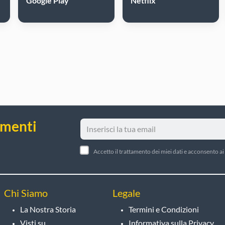
Google Play
Netflix
amenti
Accetto il trattamento dei miei dati e acconsento ai 
Chi Siamo
Legale
La Nostra Storia
Termini e Condizioni
Visti su
Informativa sulla Privacy