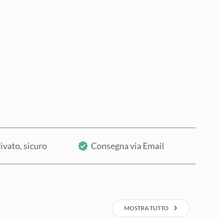
Acquista ora
Aggiungi al Carrello
ivato, sicuro
Consegna via Email
MOSTRA TUTTO