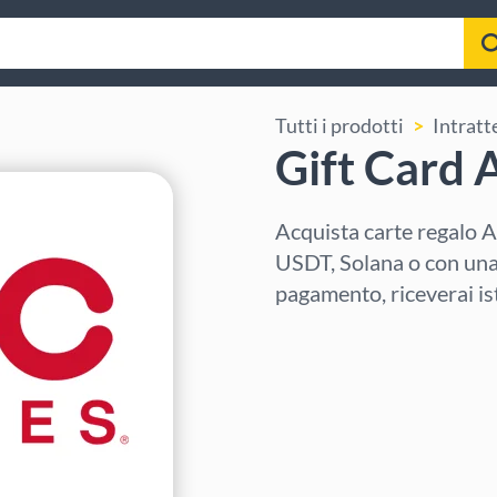
Tutti i prodotti
Intrat
Gift Card
Acquista carte regalo
USDT, Solana o con una 
pagamento, riceverai is
Seleziona regione
Seleziona un importo