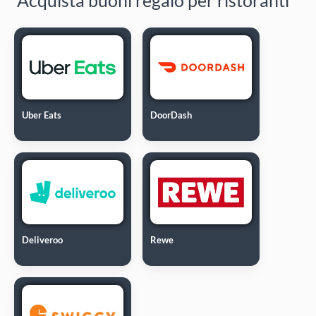
Uber Eats
DoorDash
Deliveroo
Rewe