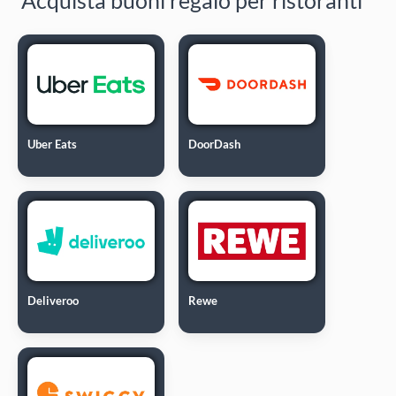
Uber Eats
DoorDash
Deliveroo
Rewe