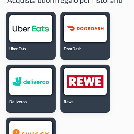
Uber Eats
DoorDash
Deliveroo
Rewe