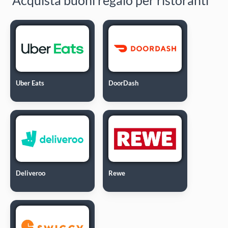
Uber Eats
DoorDash
Deliveroo
Rewe